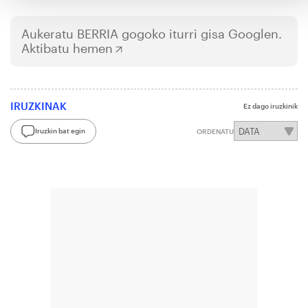
Aukeratu
BERRIA
gogoko iturri gisa Googlen.
Aktibatu hemen
IRUZKINAK
Ez dago iruzkinik
Iruzkin bat egin
ORDENATU