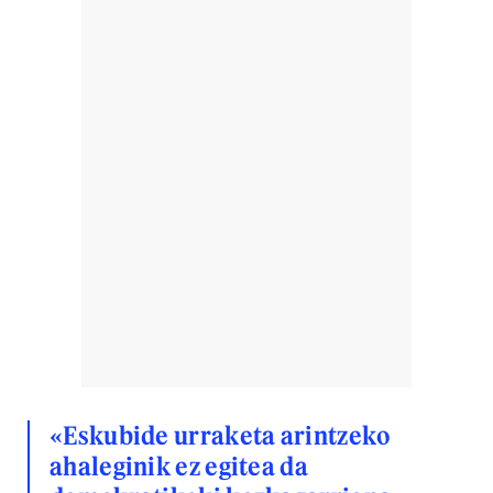
«Eskubide urraketa arintzeko
ahaleginik ez egitea da