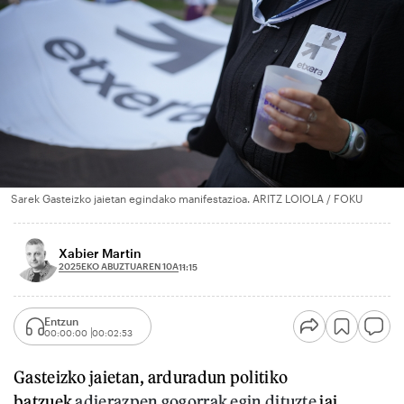
Sarek Gasteizko jaietan egindako manifestazioa. ARITZ LOIOLA / FOKU
Xabier Martin
2025EKO ABUZTUAREN 10A
11:15
Entzun
00:00:00
00:02:53
Gasteizko jaietan, arduradun politiko
batzuek
adierazpen gogorrak egin dituzte
jai