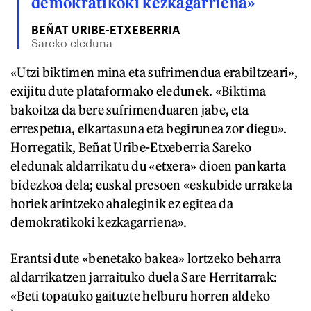
demokratikoki kezkagarriena»
BEÑAT URIBE-ETXEBERRIA
Sareko eleduna
«Utzi biktimen mina eta sufrimendua erabiltzeari»,
exijitu dute plataformako eledunek. «Biktima
bakoitza da bere sufrimenduaren jabe, eta
errespetua, elkartasuna eta begirunea zor diegu».
Horregatik, Beñat Uribe-Etxeberria Sareko
eledunak aldarrikatu du «etxera» dioen pankarta
bidezkoa dela; euskal presoen «eskubide urraketa
horiek arintzeko ahaleginik ez egitea da
demokratikoki kezkagarriena».
Erantsi dute «benetako bakea» lortzeko beharra
aldarrikatzen jarraituko duela Sare Herritarrak:
«Beti topatuko gaituzte helburu horren aldeko