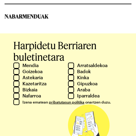
NABARMENDUAK
Harpidetu Berriaren
buletinetara
Mendia
Arratsaldekoa
Goizekoa
Badok
Astekaria
Kinka
Kazetaritza
Gipuzkoa
Bizkaia
Araba
Nafarroa
Iparraldea
Izena ematean
pribatutasun politika
onartzen duzu.