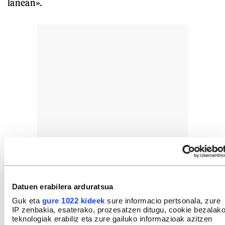
lanean».
Datuen erabilera arduratsua
Guk eta
gure 1022 kideek
sure informacio pertsonala, zure
IP zenbakia, esaterako, prozesatzen ditugu, cookie bezalak
teknologiak erabiliz eta zure gailuko informazioak azitzen