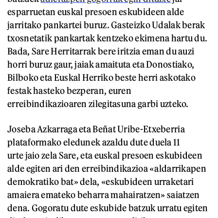
esparruetan euskal presoen eskubideen alde
jarritako pankartei buruz. Gasteizko Udalak berak
txosnetatik pankartak kentzeko ekimena hartu du.
Bada, Sare Herritarrak bere iritzia eman du auzi
horri buruz gaur, jaiak amaituta eta Donostiako,
Bilboko eta Euskal Herriko beste herri askotako
festak hasteko bezperan, euren
erreibindikazioaren zilegitasuna garbi uzteko.
Joseba Azkarraga eta Beñat Uribe-Etxeberria
plataformako eledunek azaldu dute duela 11
urte jaio zela Sare, eta euskal presoen eskubideen
alde egiten ari den erreibindikazioa «aldarrikapen
demokratiko bat» dela, «eskubideen urraketari
amaiera emateko beharra mahairatzen» saiatzen
dena. Gogoratu dute eskubide batzuk urratu egiten