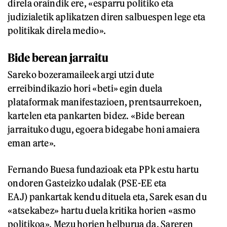
direla oraindik ere, «esparru politiko eta
judizialetik aplikatzen diren salbuespen lege eta
politikak direla medio».
Bide berean jarraitu
Sareko bozeramaileek argi utzi dute
erreibindikazio hori «beti» egin duela
plataformak manifestazioen, prentsaurrekoen,
kartelen eta pankarten bidez. «Bide berean
jarraituko dugu, egoera bidegabe honi amaiera
eman arte».
Fernando Buesa fundazioak eta PPk estu hartu
ondoren Gasteizko udalak (PSE-EE eta
EAJ) pankartak kendu dituela eta, Sarek esan du
«atsekabez» hartu duela kritika horien «asmo
politikoa». Mezu horien helburua da, Sareren