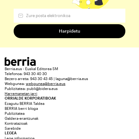
Berria.eus - Euskal Editorea SM
Telefonoa: 943 30 40 30
Bezero arreta: 943 30 43 45 | laguna@berria.eus
Webgunea:
webgunea@berria.eus
Publizitatea:
publi@bidera.eus
Harremanetan jarri
ORRIALDE KORPORATIBOAK
Ezagutu BERRIA Taldea
BERRIA berri bloga
Publizitatea
Galdera-erantzunak
Kontratazioak
Sarebide
LEGEA
Lege informazioa