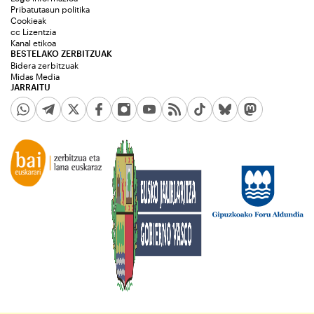
Pribatutasun politika
Cookieak
cc Lizentzia
Kanal etikoa
BESTELAKO ZERBITZUAK
Bidera zerbitzuak
Midas Media
JARRAITU