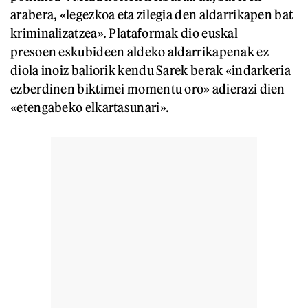
arabera, «legezkoa eta zilegia den aldarrikapen bat
kriminalizatzea». Plataformak dio euskal
presoen eskubideen aldeko aldarrikapenak ez
diola inoiz baliorik kendu Sarek berak «indarkeria
ezberdinen biktimei momentu oro» adierazi dien
«etengabeko elkartasunari».