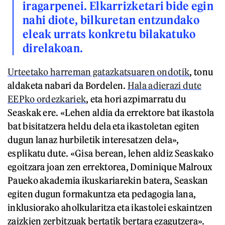
iragarpenei. Elkarrizketari bide egin
nahi diote, bilkuretan entzundako
eleak urrats konkretu bilakatuko
direlakoan.
Urteetako harreman gatazkatsuaren ondotik
, tonu
aldaketa nabari da Bordelen.
Hala adierazi dute
EEPko ordezkariek
, eta hori azpimarratu du
Seaskak ere. «Lehen aldia da errektore bat ikastola
bat bisitatzera heldu dela eta ikastoletan egiten
dugun lanaz hurbiletik interesatzen dela»,
esplikatu dute. «Gisa berean, lehen aldiz Seaskako
egoitzara joan zen errektorea, Dominique Malroux
Paueko akademia ikuskariarekin batera, Seaskan
egiten dugun formakuntza eta pedagogia lana,
inklusiorako aholkularitza eta ikastolei eskaintzen
zaizkien zerbitzuak bertatik bertara ezagutzera».