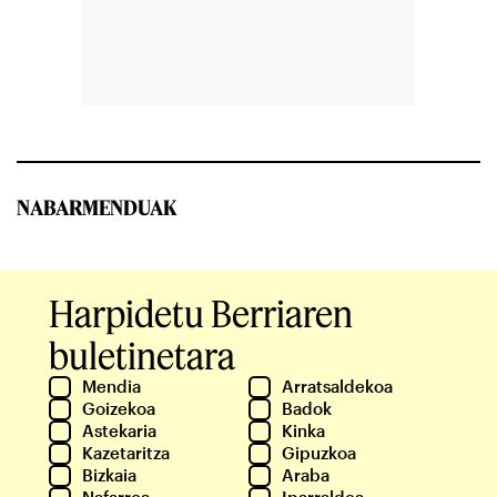
NABARMENDUAK
Harpidetu Berriaren
buletinetara
Mendia
Arratsaldekoa
Goizekoa
Badok
Astekaria
Kinka
Kazetaritza
Gipuzkoa
Bizkaia
Araba
Nafarroa
Iparraldea