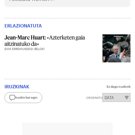
ERLAZIONATUTA
Jean-Marc Huart:
«Azterketen gaia
aitzinatuko da»
EKHI ERREMUNDEGI BELOKI
IRUZKINAK
Ez dago iruzkinik
Iruzkin bat egin
ORDENATU