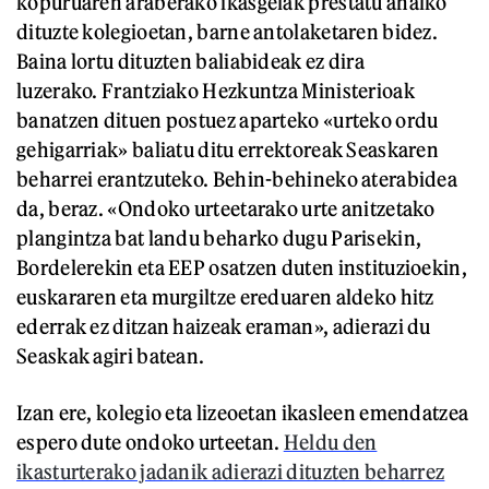
kopuruaren araberako ikasgelak prestatu ahalko
dituzte kolegioetan, barne antolaketaren bidez.
Baina lortu dituzten baliabideak ez dira
luzerako. Frantziako Hezkuntza Ministerioak
banatzen dituen postuez aparteko «urteko ordu
gehigarriak» baliatu ditu errektoreak Seaskaren
beharrei erantzuteko. Behin-behineko aterabidea
da, beraz. «Ondoko urteetarako urte anitzetako
plangintza bat landu beharko dugu Parisekin,
Bordelerekin eta EEP osatzen duten instituzioekin,
euskararen eta murgiltze ereduaren aldeko hitz
ederrak ez ditzan haizeak eraman», adierazi du
Seaskak agiri batean.
Izan ere, kolegio eta lizeoetan ikasleen emendatzea
espero dute ondoko urteetan.
Heldu den
ikasturterako jadanik adierazi dituzten beharrez