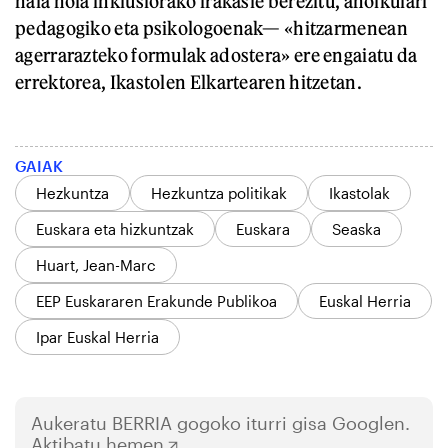
hala nola inklusiorako irakasle berezitu, aholkulari
pedagogiko eta psikologoenak— «hitzarmenean
agerrarazteko formulak adostera» ere engaiatu da
errektorea, Ikastolen Elkartearen hitzetan.
GAIAK
Hezkuntza
Hezkuntza politikak
Ikastolak
Euskara eta hizkuntzak
Euskara
Seaska
Huart, Jean-Marc
EEP Euskararen Erakunde Publikoa
Euskal Herria
Ipar Euskal Herria
Aukeratu
BERRIA
gogoko iturri gisa Googlen.
Aktibatu hemen