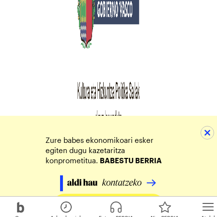
Zure babes ekonomikoari esker
egiten dugu kazetaritza
konprometitua.
BABESTU BERRIA
Egin zure ekarpena