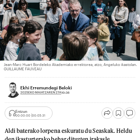
Jean-Marc Huart Bordeleko Akademiako errektorea, atzo, Angeluko ikastolan.
GUILLAUME FAUVEAU
Ekhi Erremundegi Beloki
2025EKO MAIATZAREN 27A
10:36
Entzun
00:00:00
00:05:31
Aldi baterako lorpena eskuratu du Seaskak. Heldu
den ikasturterako behar dituzten irakasle