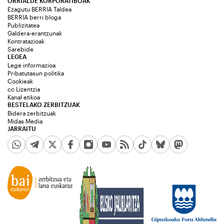
ORRIALDE KORPORATIBOAK
Ezagutu BERRIA Taldea
BERRIA berri bloga
Publizitatea
Galdera-erantzunak
Kontratazioak
Sarebide
LEGEA
Lege informazioa
Pribatutasun politika
Cookieak
cc Lizentzia
Kanal etikoa
BESTELAKO ZERBITZUAK
Bidera zerbitzuak
Midas Media
JARRAITU