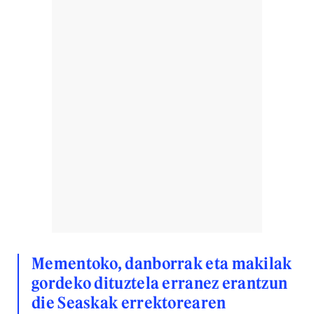
Mementoko, danborrak eta makilak
gordeko dituztela erranez erantzun
die Seaskak errektorearen