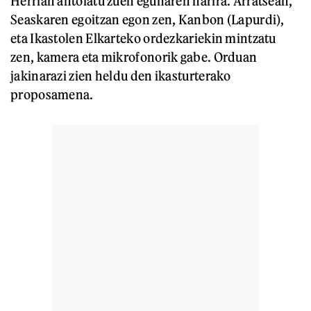
Herrian antolatu zuen egunaren harira. Arratsean,
Seaskaren egoitzan egon zen, Kanbon (Lapurdi),
eta Ikastolen Elkarteko ordezkariekin mintzatu
zen, kamera eta mikrofonorik gabe. Orduan
jakinarazi zien heldu den ikasturterako
proposamena.