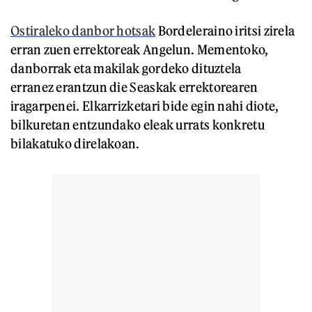
Ostiraleko danbor hotsak
Bordeleraino iritsi zirela
erran zuen errektoreak Angelun. Mementoko,
danborrak eta makilak gordeko dituztela
erranez erantzun die Seaskak errektorearen
iragarpenei. Elkarrizketari bide egin nahi diote,
bilkuretan entzundako eleak urrats konkretu
bilakatuko direlakoan.