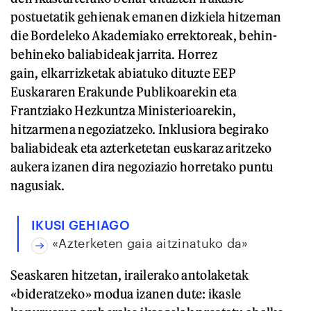
postuetatik gehienak emanen dizkiela hitzeman
die Bordeleko Akademiako errektoreak, behin-
behineko baliabideak jarrita. Horrez
gain, elkarrizketak abiatuko dituzte EEP
Euskararen Erakunde Publikoarekin eta
Frantziako Hezkuntza Ministerioarekin,
hitzarmena negoziatzeko. Inklusiora begirako
baliabideak eta azterketetan euskaraz aritzeko
aukera izanen dira negoziazio horretako puntu
nagusiak.
IKUSI GEHIAGO
«Azterketen gaia aitzinatuko da»
Seaskaren hitzetan, irailerako antolaketak
«bideratzeko» modua izanen dute: ikasle