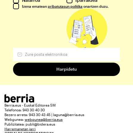
Izena ematean
pribatutasun politika
onartzen duzu.
Berria.eus - Euskal Editorea SM
Telefonoa: 943 30 40 30
Bezero arreta: 943 30 43 45 | laguna@berria.eus
Webgunea:
webgunea@berria.eus
Publizitatea:
publi@bidera.eus
Harremanetan jarri