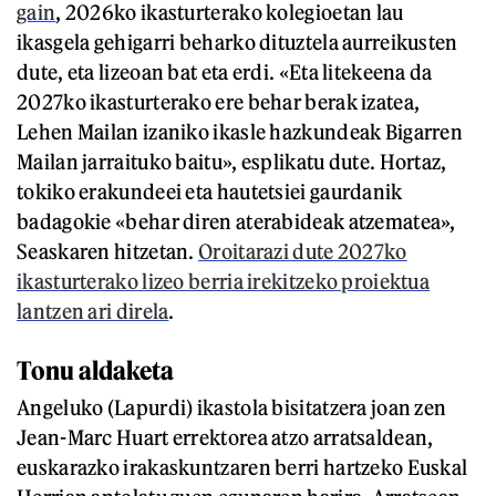
gain
, 2026ko ikasturterako kolegioetan lau
ikasgela gehigarri beharko dituztela aurreikusten
dute, eta lizeoan bat eta erdi. «Eta litekeena da
2027ko ikasturterako ere behar berak izatea,
Lehen Mailan izaniko ikasle hazkundeak Bigarren
Mailan jarraituko baitu», esplikatu dute. Hortaz,
tokiko erakundeei eta hautetsiei gaurdanik
badagokie «behar diren aterabideak atzematea»,
Seaskaren hitzetan.
Oroitarazi dute 2027ko
ikasturterako lizeo berria irekitzeko proiektua
lantzen ari direla
.
Tonu aldaketa
Angeluko (Lapurdi) ikastola bisitatzera joan zen
Jean-Marc Huart errektorea atzo arratsaldean,
euskarazko irakaskuntzaren berri hartzeko Euskal