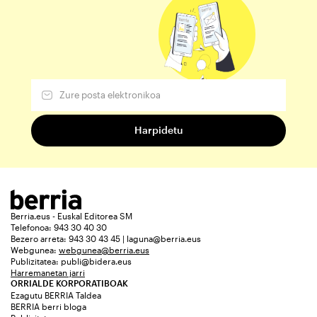
Berria.eus - Euskal Editorea SM
Telefonoa: 943 30 40 30
Bezero arreta: 943 30 43 45 | laguna@berria.eus
Webgunea:
webgunea@berria.eus
Publizitatea:
publi@bidera.eus
Harremanetan jarri
ORRIALDE KORPORATIBOAK
Ezagutu BERRIA Taldea
BERRIA berri bloga