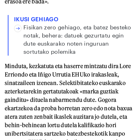
erasoa ere bada».
IKUSI GEHIAGO
Fisikan zero gehiago, eta batez besteko
notak, behera: datuek gezurtatu egin
dute euskarako noten inguruan
sortutako polemika
Minduta, kezkatuta eta haserre mintzatu dira Lore
Erriondo eta Iñigo Urrutia EHUko irakasleak,
sinatzaileen izenean. Selektibitateko euskarako
azterketarekin gertatutakoak «marka guztiak
gainditu» dituela nabarmendu dute. Gogora
ekartzekoa da proba horretan zero edo nota baxua
atera zuten zenbait ikaslek auzitara jo dutela, eta
behin-behinean lortu dutela kalifikazio hori
unibertsitatera sartzeko batezbestekotik kanpo