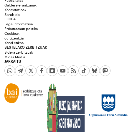
Publizitatea
Galdera-erantzunak
Kontratazioak
Sarebide
LEGEA
Lege informazioa
Pribatutasun politika
Cookieak
cc Lizentzia
Kanal etikoa
BESTELAKO ZERBITZUAK
Bidera zerbitzuak
Midas Media
JARRAITU