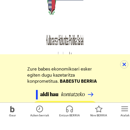
Zure babes ekonomikoari esker
egiten dugu kazetaritza
konprometitua.
BABESTU BERRIA
Egin zure ekarpena
Gaur
Azken berriak
Entzun BERRIA
Nire BERRIA
Atalak