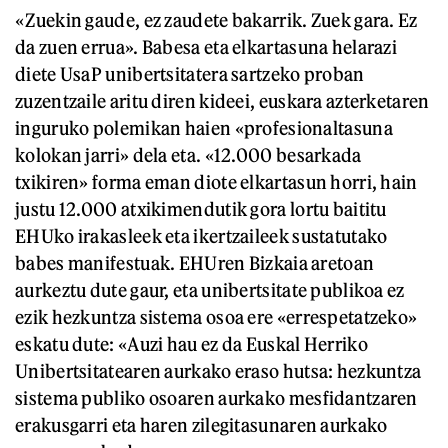
«Zuekin gaude, ez zaudete bakarrik. Zuek gara. Ez
da zuen errua». Babesa eta elkartasuna helarazi
diete UsaP unibertsitatera sartzeko proban
zuzentzaile aritu diren kideei, euskara azterketaren
inguruko polemikan haien «profesionaltasuna
kolokan jarri» dela eta. «12.000 besarkada
txikiren» forma eman diote elkartasun horri, hain
justu 12.000 atxikimendutik gora lortu baititu
EHUko irakasleek eta ikertzaileek sustatutako
babes manifestuak. EHUren Bizkaia aretoan
aurkeztu dute gaur, eta unibertsitate publikoa ez
ezik hezkuntza sistema osoa ere «errespetatzeko»
eskatu dute: «Auzi hau ez da Euskal Herriko
Unibertsitatearen aurkako eraso hutsa: hezkuntza
sistema publiko osoaren aurkako mesfidantzaren
erakusgarri eta haren zilegitasunaren aurkako