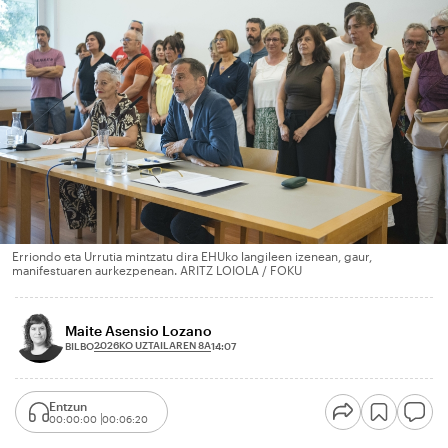
Erriondo eta Urrutia mintzatu dira EHUko langileen izenean, gaur,
manifestuaren aurkezpenean. ARITZ LOIOLA / FOKU
Maite Asensio Lozano
2026KO UZTAILAREN 8A
BILBO
14:07
Entzun
00:00:00
00:06:20