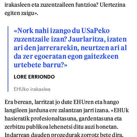
irakasleen eta zuzentzaileen funtzioa? Ulertezina
egiten zaigu».
«Nork nahi izango du USaPeko
zuzentzaile izan? Jaurlaritza, izaten
ari den jarrerarekin, neurtzen ari al
da zer egoeratan egon gaitezkeen
urtebete barru?»
LORE ERRIONDO
EHUko irakaslea
Era berean, larritzat jo dute EHUren eta hango
langileen jarduna ere zalantzan jarri izana. «EHUk
hasieratik profesionaltasuna, gardentasuna eta
zerbitzu publikoa lehenetsi ditu auzi honetan.
Indarrean dauden prozedurak zorrotz bete dira,