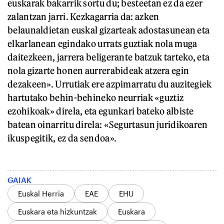
euskarak bakarrik sortu du; besteetan ez da ezer
zalantzan jarri. Kezkagarria da: azken
belaunaldietan euskal gizarteak adostasunean eta
elkarlanean egindako urrats guztiak nola muga
daitezkeen, jarrera beligerante batzuk tarteko, eta
nola gizarte honen aurrerabideak atzera egin
dezakeen». Urrutiak ere azpimarratu du auzitegiek
hartutako behin-behineko neurriak «guztiz
ezohikoak» direla, eta egunkari bateko albiste
batean oinarritu direla: «Segurtasun juridikoaren
ikuspegitik, ez da sendoa».
GAIAK
Euskal Herria
EAE
EHU
Euskara eta hizkuntzak
Euskara