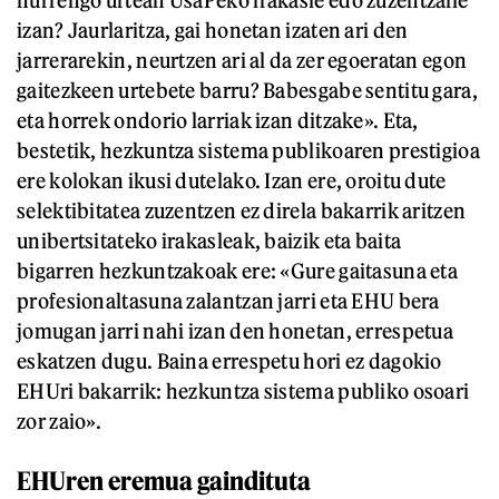
izan? Jaurlaritza, gai honetan izaten ari den
jarrerarekin, neurtzen ari al da zer egoeratan egon
gaitezkeen urtebete barru? Babesgabe sentitu gara,
eta horrek ondorio larriak izan ditzake». Eta,
bestetik, hezkuntza sistema publikoaren prestigioa
ere kolokan ikusi dutelako. Izan ere, oroitu dute
selektibitatea zuzentzen ez direla bakarrik aritzen
unibertsitateko irakasleak, baizik eta baita
bigarren hezkuntzakoak ere: «Gure gaitasuna eta
profesionaltasuna zalantzan jarri eta EHU bera
jomugan jarri nahi izan den honetan, errespetua
eskatzen dugu. Baina errespetu hori ez dagokio
EHUri bakarrik: hezkuntza sistema publiko osoari
zor zaio».
EHUren eremua gaindituta