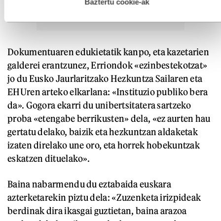
esplizitua ematen diguzu.
Gehiago irakurri
Baztertu cookie-ak
Dokumentuaren edukietatik kanpo, eta kazetarien
galderei erantzunez, Erriondok «ezinbestekotzat»
jo du Eusko Jaurlaritzako Hezkuntza Sailaren eta
EHUren arteko elkarlana: «Instituzio publiko bera
da». Gogora ekarri du unibertsitatera sartzeko
proba «etengabe berrikusten» dela, «ez aurten hau
gertatu delako, baizik eta hezkuntzan aldaketak
izaten direlako une oro, eta horrek hobekuntzak
eskatzen dituelako».
Baina nabarmendu du eztabaida euskara
azterketarekin piztu dela: «Zuzenketa irizpideak
berdinak dira ikasgai guztietan, baina arazoa