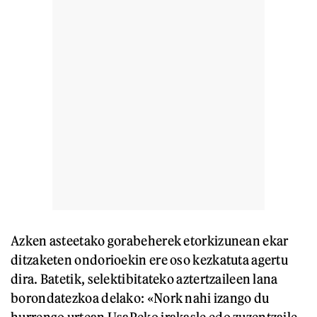
Azken asteetako gorabeherek etorkizunean ekar
ditzaketen ondorioekin ere oso kezkatuta agertu
dira. Batetik, selektibitateko aztertzaileen lana
borondatezkoa delako: «Nork nahi izango du
hurrengo urtean UsaPeko irakasle edo zuzentzaile