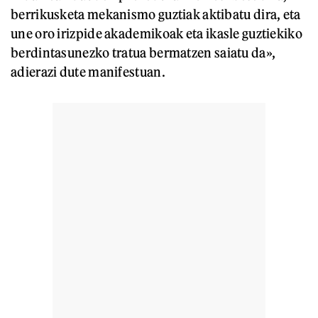
berrikusketa mekanismo guztiak aktibatu dira, eta
une oro irizpide akademikoak eta ikasle guztiekiko
berdintasunezko tratua bermatzen saiatu da»,
adierazi dute manifestuan.