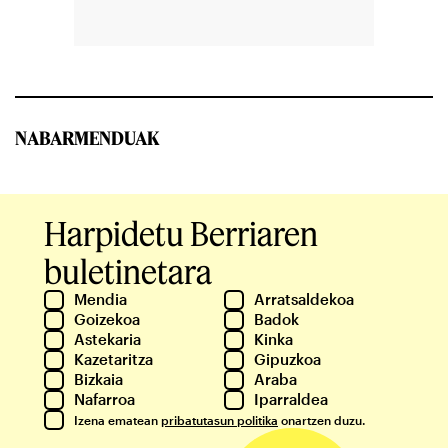
NABARMENDUAK
Harpidetu Berriaren
buletinetara
Mendia
Arratsaldekoa
Goizekoa
Badok
Astekaria
Kinka
Kazetaritza
Gipuzkoa
Bizkaia
Araba
Nafarroa
Iparraldea
Izena ematean
pribatutasun politika
onartzen duzu.