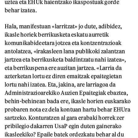
uztea eta EHUk haientzako ikaspostuak gorde
behar izatea.
Hala, manifestuan «larritzat» jo dute, adibidez,
ikasle horiek berrikusketa eskatu aurretik
komunikabideetara jotzea eta kontzentrazioak
antolatzea, «irakasleen lana publikoki zalantzan
jartzea eta berrikusketa baldintzatu nahi izatea»,
eta berrikuspena ere auzitan jartzea. «Larria da
azterketan lortu ez diren emaitzak epaitegietan
lortu nahi izatea. Eta, jakina, are larriagoa da
Administrazioarekiko Auzien Epaitegiak ebaztea,
behin-behinean bada ere, ikasle horien euskarako
probaren nota ez dela kontuan hartu behar EHUra
sartzeko. Konturatzen al gara erabaki horrek zer
pribilegio dakarren UsaP egin duten gainerako
ikasleekiko? Epaile batek ordezkatu behar al du