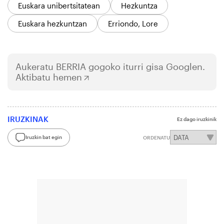
Euskara unibertsitatean
Hezkuntza
Euskara hezkuntzan
Erriondo, Lore
Aukeratu
BERRIA
gogoko iturri gisa Googlen.
Aktibatu hemen
IRUZKINAK
Ez dago iruzkinik
Iruzkin bat egin
ORDENATU