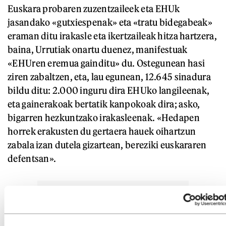
Euskara probaren zuzentzaileek eta EHUk
jasandako «gutxiespenak» eta «tratu bidegabeak»
eraman ditu irakasle eta ikertzaileak hitza hartzera,
baina, Urrutiak onartu duenez, manifestuak
«EHUren eremua gainditu» du. Ostegunean hasi
ziren zabaltzen, eta, lau egunean, 12.645 sinadura
bildu ditu: 2.000 inguru dira EHUko langileenak,
eta gainerakoak bertatik kanpokoak dira; asko,
bigarren hezkuntzako irakasleenak. «Hedapen
horrek erakusten du gertaera hauek oihartzun
zabala izan dutela gizartean, bereziki euskararen
defentsan».