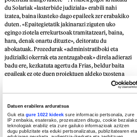
du Solariak «lasterbide judiziala» erabili nahi
izatea, baina ikusteko dago epaileek zer erabakiko
duten. «Epaitegietatik jakinarazi ziguten uko
egingo ziotela errekurtsoak tramitatzeari, baina,
hara, denak onartu dituzte», deitoratu du
abokatuak. Prozedurak «administratiboki eta
judizialki okerrak eta zentzugabeak» direla adierazi
badu ere, kezkatuta agertu da Frias, beldur baita
epaileak ez ote duen proiektuen aldeko txostena
emango atzerako eraginez, horretan zeresana
duten administrazio organoen iritzi
espezializaturik gabe.
Datuen erabilera arduratsua
Guk eta
gure 1022 kideek
sure informacio pertsonala, zure
IP zenbakia, esaterako, prozesatzen ditugu, cookie bezalak
teknologiak erabiliz eta zure gailuko informazioak azitzen
dugu publizitate eta eduki pertsonalizatua, publizitatearen eta
edukiaren neurketa, audientzia-ikerketa eta zerbitzuen