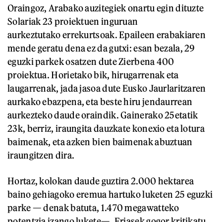
Oraingoz, Arabako auzitegiek onartu egin dituzte
Solariak 23 proiektuen inguruan
aurkeztutako errekurtsoak. Epaileen erabakiaren
mende geratu dena ez da gutxi: esan bezala, 29
eguzki parkek osatzen dute Zierbena 400
proiektua. Horietako bik, hirugarrenak eta
laugarrenak, jada jasoa dute Eusko Jaurlaritzaren
aurkako ebazpena, eta beste hiru jendaurrean
aurkezteko daude oraindik. Gainerako 25etatik
23k, berriz, iraungita dauzkate konexio eta lotura
baimenak, eta azken bien baimenak abuztuan
iraungitzen dira.
Hortaz, kolokan daude guztira 2.000 hektarea
baino gehiagoko eremua hartuko luketen 25 eguzki
parke — denak batuta, 1.470 megawatteko
potentzia izango lukete—. Friasek gogor kritikatu