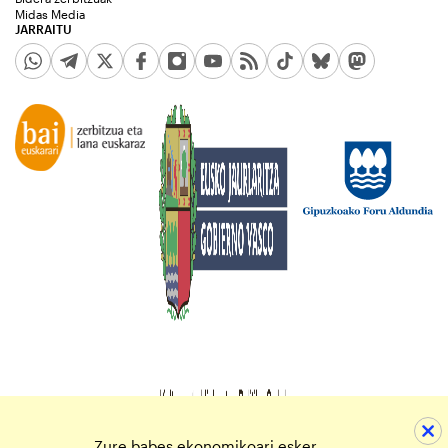
Midas Media
JARRAITU
Zure babes ekonomikoari esker