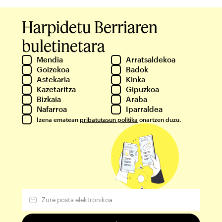
Harpidetu Berriaren
buletinetara
Mendia
Arratsaldekoa
Goizekoa
Badok
Astekaria
Kinka
Kazetaritza
Gipuzkoa
Bizkaia
Araba
Nafarroa
Iparraldea
Izena ematean
pribatutasun politika
onartzen duzu.