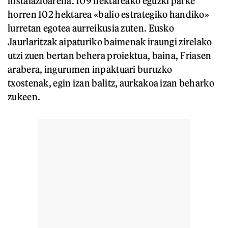
instalazioarena. 109 hektareako eguzki parke
horren 102 hektarea «balio estrategiko handiko»
lurretan egotea aurreikusia zuten. Eusko
Jaurlaritzak aipaturiko baimenak iraungi zirelako
utzi zuen bertan behera proiektua, baina, Friasen
arabera, ingurumen inpaktuari buruzko
txostenak, egin izan balitz, aurkakoa izan beharko
zukeen.