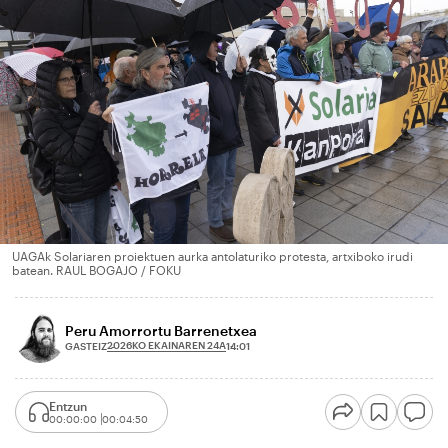
UAGAk Solariaren proiektuen aurka antolaturiko protesta, artxiboko irudi
batean. RAUL BOGAJO / FOKU
Peru Amorrortu Barrenetxea
2026KO EKAINAREN 24A
GASTEIZ
14:01
Entzun
00:00:00
00:04:50