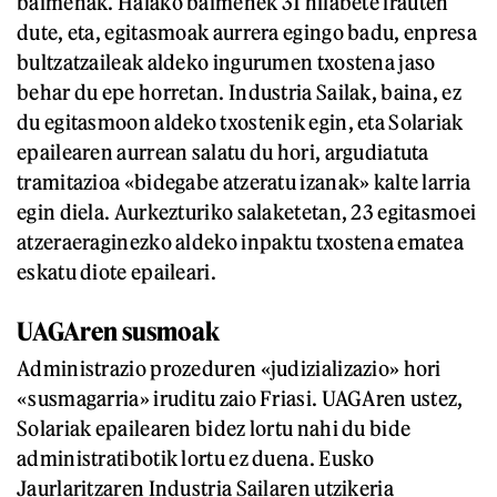
baimenak. Halako baimenek 31 hilabete irauten
dute, eta, egitasmoak aurrera egingo badu, enpresa
bultzatzaileak aldeko ingurumen txostena jaso
behar du epe horretan. Industria Sailak, baina, ez
du egitasmoon aldeko txostenik egin, eta Solariak
epailearen aurrean salatu du hori, argudiatuta
tramitazioa «bidegabe atzeratu izanak» kalte larria
egin diela. Aurkezturiko salaketetan, 23 egitasmoei
atzeraeraginezko aldeko inpaktu txostena ematea
eskatu diote epaileari.
UAGAren susmoak
Administrazio prozeduren «judizializazio» hori
«susmagarria» iruditu zaio Friasi. UAGAren ustez,
Solariak epailearen bidez lortu nahi du bide
administratibotik lortu ez duena. Eusko
Jaurlaritzaren Industria Sailaren utzikeria