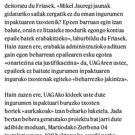
deitoratu du Friasek. «Mikel Jauregi jaunak
gidaturiko sailak zergatik ez du eman ingurumen
inpaktuaren txostenik? Epeen barruan egin izan
balute, orain ez litzateke modurik egongo kontua
epaile batek erabakitzeko», laburbildu du Friasek.
Hain zuzen ere, erabakia administrazioko adituen
gain egon beharrean epailearen esku egotea
«onartezina eta justifikaezina» da, UAGAren ustez,
epaileek ez baitute ingurumen inpaktuaren
inguruko txostenak egiteko «beharrezko jakintza».
Hain zuzen ere, UAGAko kideek uste dute
ingurumen inpaktuari buruzko txosten
horiek «aurkakoak» izan beharko luketela. Jada
bertan behera geratutako proiektu bat jarri dute
adibide moduan, Martiodako Zierbena 04