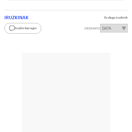
IRUZKINAK
Ez dago iruzkinik
Iruzkin bat egin
ORDENATU