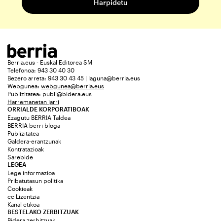
Berria.eus - Euskal Editorea SM
Telefonoa: 943 30 40 30
Bezero arreta: 943 30 43 45 | laguna@berria.eus
Webgunea:
webgunea@berria.eus
Publizitatea:
publi@bidera.eus
Harremanetan jarri
ORRIALDE KORPORATIBOAK
Ezagutu BERRIA Taldea
BERRIA berri bloga
Publizitatea
Galdera-erantzunak
Kontratazioak
Sarebide
LEGEA
Lege informazioa
Pribatutasun politika
Cookieak
cc Lizentzia
Kanal etikoa
BESTELAKO ZERBITZUAK
Bidera zerbitzuak