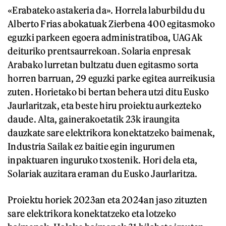
«Erabateko astakeria da». Horrela laburbildu du
Alberto Frias abokatuak Zierbena 400 egitasmoko
eguzki parkeen egoera administratiboa, UAGAk
deituriko prentsaurrekoan. Solaria enpresak
Arabako lurretan bultzatu duen egitasmo sorta
horren barruan, 29 eguzki parke egitea aurreikusia
zuten. Horietako bi bertan behera utzi ditu Eusko
Jaurlaritzak, eta beste hiru proiektu aurkezteko
daude. Alta, gainerakoetatik 23k iraungita
dauzkate sare elektrikora konektatzeko baimenak,
Industria Sailak ez baitie egin ingurumen
inpaktuaren inguruko txostenik. Hori dela eta,
Solariak auzitara eraman du Eusko Jaurlaritza.
Proiektu horiek 2023an eta 2024an jaso zituzten
sare elektrikora konektatzeko eta lotzeko