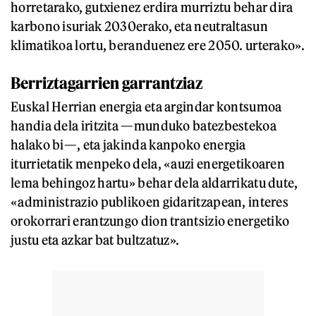
horretarako, gutxienez erdira murriztu behar dira
karbono isuriak 2030erako, eta neutraltasun
klimatikoa lortu, beranduenez ere 2050. urterako».
Berriztagarrien garrantziaz
Euskal Herrian energia eta argindar kontsumoa
handia dela iritzita —munduko batezbestekoa
halako bi—, eta jakinda kanpoko energia
iturrietatik menpeko dela, «auzi energetikoaren
lema behingoz hartu» behar dela aldarrikatu dute,
«administrazio publikoen gidaritzapean, interes
orokorrari erantzungo dion trantsizio energetiko
justu eta azkar bat bultzatuz».