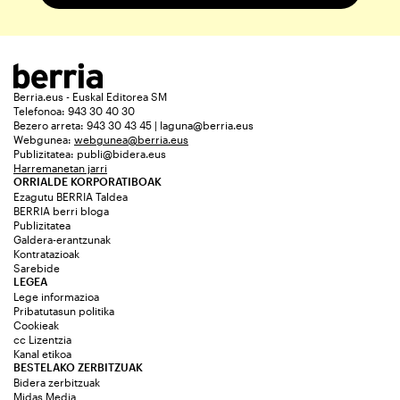
Berria.eus - Euskal Editorea SM
Telefonoa: 943 30 40 30
Bezero arreta: 943 30 43 45 | laguna@berria.eus
Webgunea:
webgunea@berria.eus
Publizitatea:
publi@bidera.eus
Harremanetan jarri
ORRIALDE KORPORATIBOAK
Ezagutu BERRIA Taldea
BERRIA berri bloga
Publizitatea
Galdera-erantzunak
Kontratazioak
Sarebide
LEGEA
Lege informazioa
Pribatutasun politika
Cookieak
cc Lizentzia
Kanal etikoa
BESTELAKO ZERBITZUAK
Bidera zerbitzuak
Midas Media