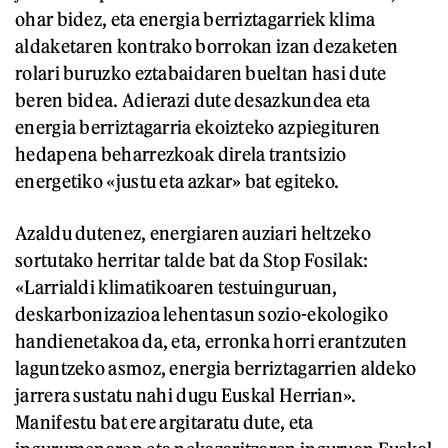
ohar bidez, eta energia berriztagarriek klima
aldaketaren kontrako borrokan izan dezaketen
rolari buruzko eztabaidaren bueltan hasi dute
beren bidea. Adierazi dute desazkundea eta
energia berriztagarria ekoizteko azpiegituren
hedapena beharrezkoak direla trantsizio
energetiko «justu eta azkar» bat egiteko.
Azaldu dutenez, energiaren auziari heltzeko
sortutako herritar talde bat da Stop Fosilak:
«Larrialdi klimatikoaren testuinguruan,
deskarbonizazioa lehentasun sozio-ekologiko
handienetakoa da, eta, erronka horri erantzuten
laguntzeko asmoz, energia berriztagarrien aldeko
jarrera sustatu nahi dugu Euskal Herrian».
Manifestu bat ere argitaratu dute, eta