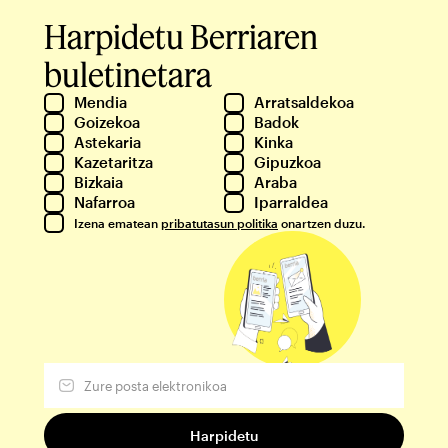
Harpidetu Berriaren
buletinetara
Mendia
Arratsaldekoa
Goizekoa
Badok
Astekaria
Kinka
Kazetaritza
Gipuzkoa
Bizkaia
Araba
Nafarroa
Iparraldea
Izena ematean
pribatutasun politika
onartzen duzu.