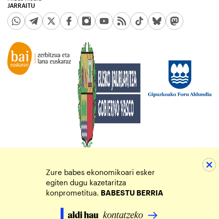
JARRAITU
Zure babes ekonomikoari esker
egiten dugu kazetaritza
konprometitua.
BABESTU BERRIA