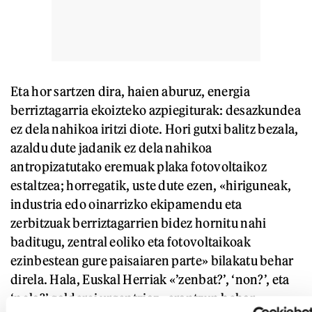
Eta hor sartzen dira, haien aburuz, energia
berriztagarria ekoizteko azpiegiturak: desazkundea
ez dela nahikoa iritzi diote. Hori gutxi balitz bezala,
azaldu dute jadanik ez dela nahikoa
antropizatutako eremuak plaka fotovoltaikoz
estaltzea; horregatik, uste dute ezen, «hiriguneak,
industria edo oinarrizko ekipamendu eta
zerbitzuak berriztagarrien bidez hornitu nahi
baditugu, zentral eoliko eta fotovoltaikoak
ezinbestean gure paisaiaren parte» bilakatu behar
direla. Hala, Euskal Herriak «’zenbat?’, ‘non?’, eta
‘nola?’ galderei urgentziaz» erantzun behar