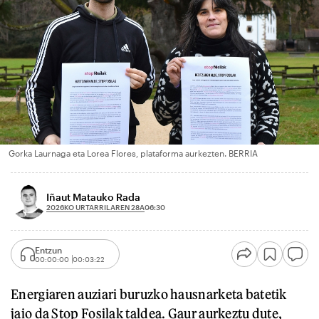
Gorka Laurnaga eta Lorea Flores, plataforma aurkezten. BERRIA
Iñaut Matauko Rada
2026KO URTARRILAREN 28A
06:30
Entzun
00:00:00
00:03:22
Energiaren auziari buruzko hausnarketa batetik
jaio da Stop Fosilak taldea. Gaur aurkeztu dute,