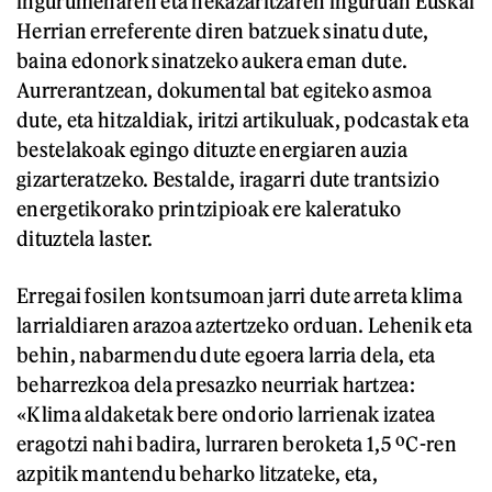
ingurumenaren eta nekazaritzaren inguruan Euskal
Herrian erreferente diren batzuek sinatu dute,
baina edonork sinatzeko aukera eman dute.
Aurrerantzean, dokumental bat egiteko asmoa
dute, eta hitzaldiak, iritzi artikuluak, podcastak eta
bestelakoak egingo dituzte energiaren auzia
gizarteratzeko. Bestalde, iragarri dute trantsizio
energetikorako printzipioak ere kaleratuko
dituztela laster.
Erregai fosilen kontsumoan jarri dute arreta klima
larrialdiaren arazoa aztertzeko orduan. Lehenik eta
behin, nabarmendu dute egoera larria dela, eta
beharrezkoa dela presazko neurriak hartzea:
«Klima aldaketak bere ondorio larrienak izatea
eragotzi nahi badira, lurraren beroketa 1,5 ºC-ren
azpitik mantendu beharko litzateke, eta,