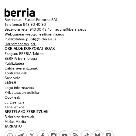
Berria.eus - Euskal Editorea SM
Telefonoa: 943 30 40 30
Bezero arreta: 943 30 43 45 | laguna@berria.eus
Webgunea:
webgunea@berria.eus
Publizitatea:
publi@bidera.eus
Harremanetan jarri
ORRIALDE KORPORATIBOAK
Ezagutu BERRIA Taldea
BERRIA berri bloga
Publizitatea
Galdera-erantzunak
Kontratazioak
Sarebide
LEGEA
Lege informazioa
Pribatutasun politika
Cookieak
cc Lizentzia
Kanal etikoa
BESTELAKO ZERBITZUAK
Bidera zerbitzuak
Midas Media
JARRAITU