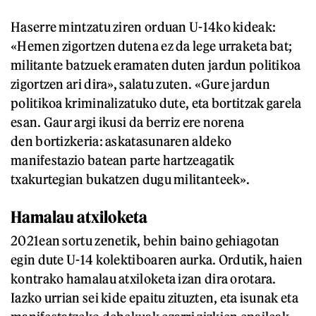
Haserre mintzatu ziren orduan U-14ko kideak:
«Hemen zigortzen dutena ez da lege urraketa bat;
militante batzuek eramaten duten jardun politikoa
zigortzen ari dira», salatu zuten. «Gure jardun
politikoa kriminalizatuko dute, eta bortitzak garela
esan. Gaur argi ikusi da berriz ere norena
den bortizkeria: askatasunaren aldeko
manifestazio batean parte hartzeagatik
txakurtegian bukatzen dugu militanteek».
Hamalau atxiloketa
2021ean sortu zenetik, behin baino gehiagotan
egin dute U-14 kolektiboaren aurka. Ordutik, haien
kontrako hamalau atxiloketa izan dira orotara.
Iazko urrian sei kide epaitu zituzten, eta isunak eta