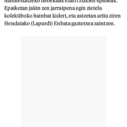
manifestatzeko debekuak ezarri zizkien epaileak.
Epaiketan jakin zen jarraipena egin zietela
kolektiboko hainbat kideri, eta asteetan aritu ziren
Hendaiako (Lapurdi) Enbata gaztetxea zaintzen.