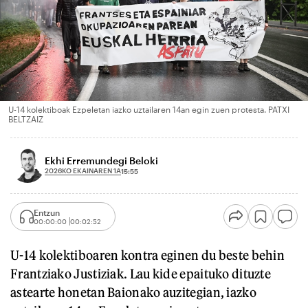
U-14 kolektiboak Ezpeletan iazko uztailaren 14an egin zuen protesta. PATXI
BELTZAIZ
Ekhi Erremundegi Beloki
2026KO EKAINAREN 1A
15:55
Entzun
00:00:00
00:02:52
U-14 kolektiboaren kontra eginen du beste behin
Frantziako Justiziak. Lau kide epaituko dituzte
astearte honetan Baionako auzitegian, iazko