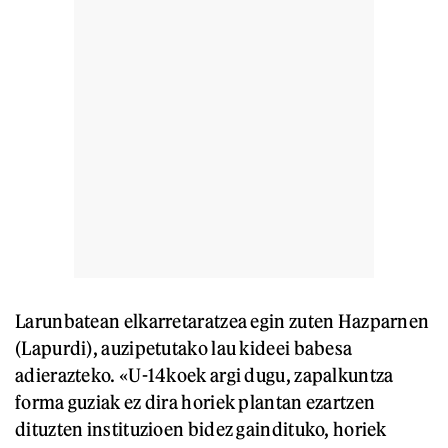
Larunbatean elkarretaratzea egin zuten Hazparnen
(Lapurdi), auzipetutako lau kideei babesa
adierazteko. «U-14koek argi dugu, zapalkuntza
forma guziak ez dira horiek plantan ezartzen
dituzten instituzioen bidez gaindituko, horiek