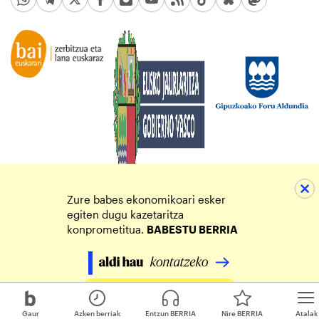
Zure babes ekonomikoari esker
egiten dugu kazetaritza
konprometitua.
BABESTU BERRIA
Egin zure ekarpena
Gaur
Azken berriak
Entzun BERRIA
Nire BERRIA
Atalak