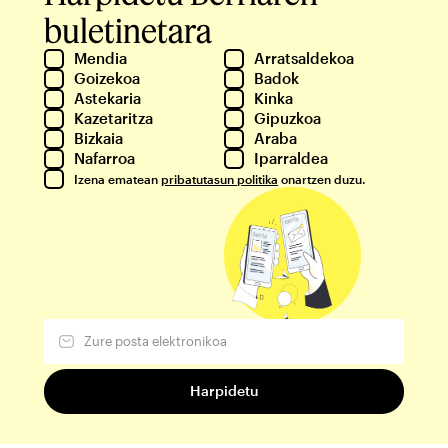
buletinetara
Mendia
Arratsaldekoa
Goizekoa
Badok
Astekaria
Kinka
Kazetaritza
Gipuzkoa
Bizkaia
Araba
Nafarroa
Iparraldea
Izena ematean
pribatutasun politika
onartzen duzu.