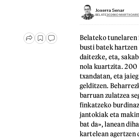
Joxerra Senar
2026KO MARTXOARE
BELATE
Belateko tunelaren 
busti batek hartzen 
daitezke, eta, saka
nola kuartzita. 200 
txandatan, eta jaieg
gelditzen. Beharrezk
barruan zulatzea se
finkatzeko burdinaz
jantokiak eta makin
bat da», lanean di
kartelean agertzen 