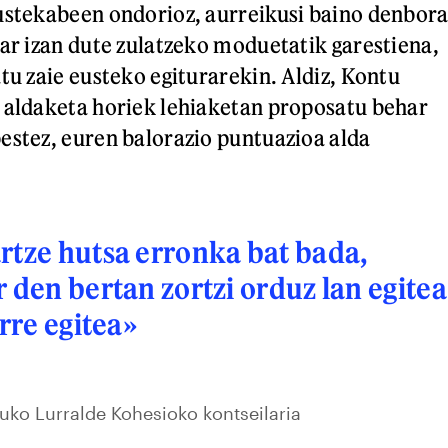
ustekabeen ondorioz, aurreikusi baino denbor
har izan dute zulatzeko moduetatik garestiena,
tu zaie eusteko egiturarekin. Aldiz, Kontu
 aldaketa horiek lehiaketan proposatu behar
estez, euren balorazio puntuazioa alda
rtze hutsa erronka bat bada,
r den bertan zortzi orduz lan egitea
urre egitea»
ko Lurralde Kohesioko kontseilaria