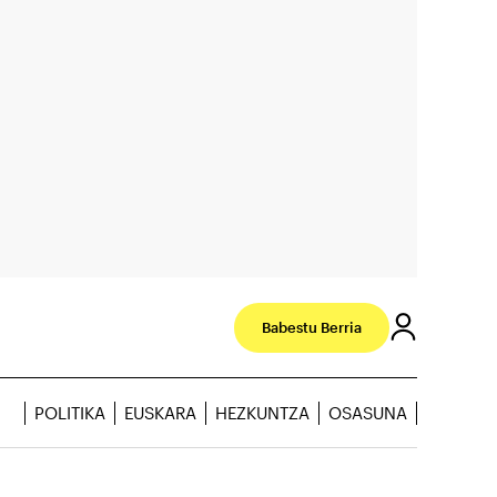
Babestu Berria
POLITIKA
EUSKARA
HEZKUNTZA
OSASUNA