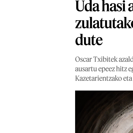
Uda hasi 
zulatutak
dute
Oscar Txibitek azal
ausartu epeez hitz e
Kazetarientzako eta 