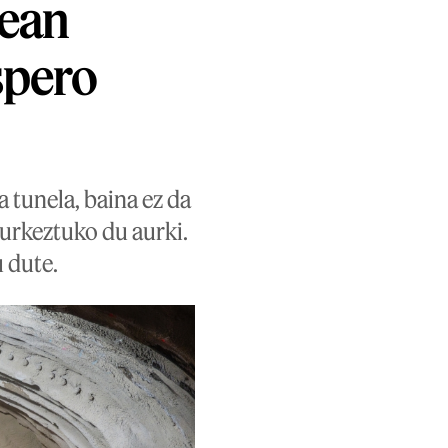
lean
spero
 tunela, baina ez da
aurkeztuko du aurki.
 dute.