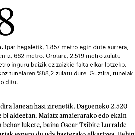
8
n.
Ipar hegaletik, 1.857 metro egin dute aurrera;
rriz, 662 metro. Orotara, 2.519 metro zulatu
tro inguru baizik ez zaizkie falta elkar lotzeko.
koz tunelaren %88,2 zulatu dute. Guztira, tunelak
o ditu.
n dira lanean hasi zirenetik. Dagoeneko 2.520
e bi aldeetan. Maiatz amaierarako edo ekain
n behar lukete, baina Oscar Txibite Lurralde
riak espero du uda hasterako elkartzea. Behin