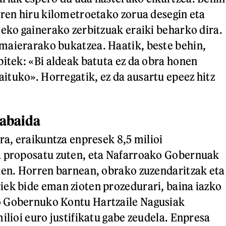
aren hiru kilometroetako zorua desegin eta
leko gainerako zerbitzuak eraiki beharko dira.
maierarako bukatzea. Haatik, beste behin,
bitek: «Bi aldeak batuta ez da obra honen
tuko». Horregatik, ez da ausartu epeez hitz
tabaida
ra, eraikuntza enpresek 8,5 milioi
a proposatu zuten, eta Nafarroako Gobernuak
uen. Horren barnean, obrako zuzendaritzak eta
ek bide eman zioten prozedurari, baina iazko
 Gobernuko Kontu Hartzaile Nagusiak
ilioi euro justifikatu gabe zeudela. Enpresa