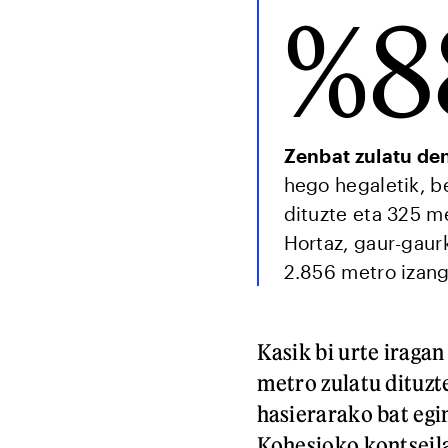
%8
Zenbat zulatu de
hego hegaletik, be
dituzte eta 325 me
Hortaz, gaur-gaur
2.856 metro izang
Kasik bi urte iraga
metro zulatu dituzt
hasierarako bat egi
Kohesioko kontseila