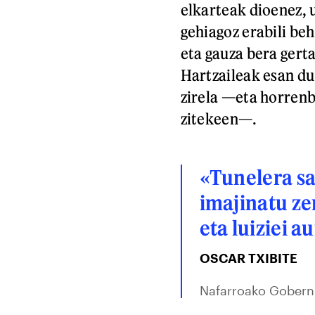
elkarteak dioenez, 
gehiagoz erabili be
eta gauza bera gerta
Hartzaileak esan du
zirela —eta horrenb
zitekeen—.
«Tunelera sa
imajinatu ze
eta luiziei a
OSCAR TXIBITE
Nafarroako Gobernu