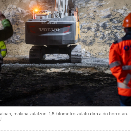
lean, makina zulatzen. 1,8 kilometro zulatu dira alde horretan.
U