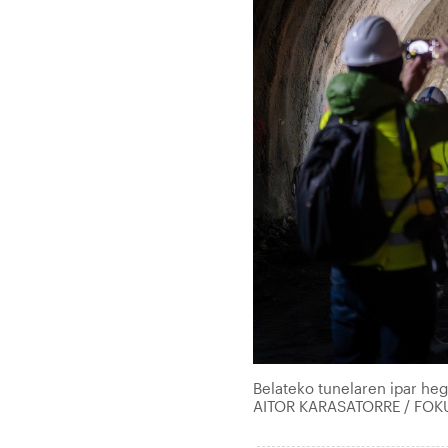
Belateko tunelaren ipar hega
AITOR KARASATORRE / FOK