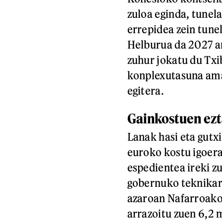
zuloa eginda, tunel
errepidea zein tune
Helburua da 2027 a
zuhur jokatu du Txi
konplexutasuna amai
egitera.
Gainkostuen ez
Lanak hasi eta gutxi
euroko kostu igoer
espedientea ireki z
gobernuko teknikari
azaroan Nafarroako
arrazoitu zuen 6,2 m