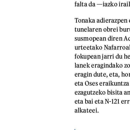
falta da —iazko ira
Tonaka adierazpen e
tunelaren obrei bu
susmopean diren Ac
urteetako Nafarroak
fokupean jarri du he
lanek eragindako zo
eragin dute, eta, h
eta Oses eraikuntz
ezagutzeko bisita a
eta bai eta N-121 e
alkateei.