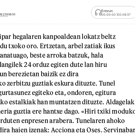
Entzun
N 27A
18:10
00:00:00
00:06:57
ipar hegalaren kanpoaldean lokatz beltz
du txoko oro. Ertzetan, arbel zatiak ikus
banatuago, beste arroka batzuk, hala
langilek 24 orduz egiten dute lan hiru
un berezietan baizik ez dira
o zerbitzu guztiak eskura dituzte. Tunel
gurtasunez egiteko eta, ondoren, egitura
ko estalkiak han muntatzen dituzte. Aldagelak
eria guztia ere hantxe dago. «Hiri txiki moduk
harduten enpresen arabera. Tunelaren ahoko
dira haien izenak: Acciona eta Oses. Servinaba