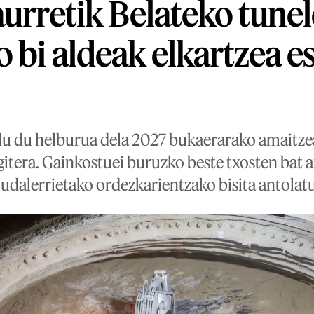
aurretik Belateko tune
o bi aldeak elkartzea e
du du helburua dela 2027 bukaerarako amaitzea
gitera. Gainkostuei buruzko beste txosten bat 
udalerrietako ordezkarientzako bisita antolatu