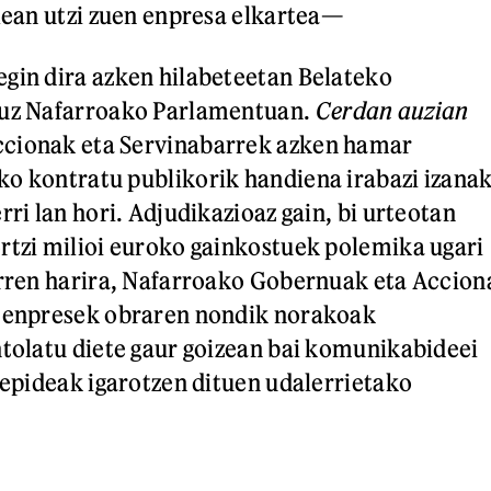
ilean utzi zuen enpresa elkartea—
gin dira azken hilabeteetan Belateko
ruz Nafarroako Parlamentuan.
Cerdan auzian
cionak eta Servinabarrek azken hamar
o kontratu publikorik handiena irabazi izana
rri lan hori. Adjudikazioaz gain, bi urteotan
rtzi milioi euroko gainkostuek polemika ugari
orren harira, Nafarroako Gobernuak eta Accion
a enpresek obraren nondik norakoak
ntolatu diete gaur goizean bai komunikabideei
rrepideak igarotzen dituen udalerrietako