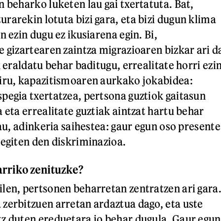
n beharko luketen lau gai txertatuta. Bat,
rarekin lotuta bizi gara, eta bizi dugun klima
n ezin dugu ez ikusiarena egin. Bi,
e gizartearen zaintza migrazioaren bizkar ari d
k eraldatu behar baditugu, errealitate horri ezi
iru, kapazitismoaren aurkako jokabidea:
pegia txertatzea, pertsona guztiok gaitasun
 eta errealitate guztiak aintzat hartu behar
lau, adinkeria saihestea: gaur egun oso presente
 egiten den diskriminazioa.
arriko zenituzke?
len, pertsonen beharretan zentratzen ari gara
zerbitzuen arretan ardaztua dago, eta uste
z duten ereduetara jo behar dugula. Gaur egun