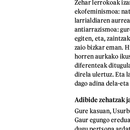
Zehar lerrokoak iza
ekofeminismoa: natu
larrialdiaren aurrea
antiarrazismoa: gur
egiten, eta, zaintza
zaio bizkar eman. H
horren aurkako ikus
diferenteak ditugula
direla ulertuz. Eta 
dago adina dela-eta
Adibide zehatzak j
Gure kasuan, Usurbi
Gaur egungo eredua 
dugu pertsona ardat