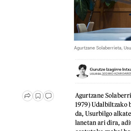
Agurtzane Solaberrieta, Us
Gurutze Izagirre Int
2024KO AZAROARE
USURBIL
Agurtzane Solaberri
1979) Udalbiltzako 
da, Usurbilgo alkate
lanetan ari dira, ad