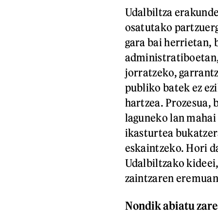
Udalbiltza erakunde
osatutako partzuerg
gara bai herrietan, 
administratiboetan,
jorratzeko, garrantz
publiko batek ez ez
hartzea. Prozesua, 
laguneko lan mahai 
ikasturtea bukatzer
eskaintzeko. Hori d
Udalbiltzako kideei,
zaintzaren eremuan
Nondik abiatu zare