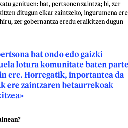
atu genituen: bat, pertsonen zaintza; bi, zer-
kitzen ditugun elkar zaintzeko, ingurumena ere
a hiru, zer gobernantza eredu eraikitzen dugun
ertsona bat ondo edo gaizki
ela lotura komunitate baten part
in ere. Horregatik, inportantea da
k ere zaintzaren betaurrekoak
kitzea»
ainean?