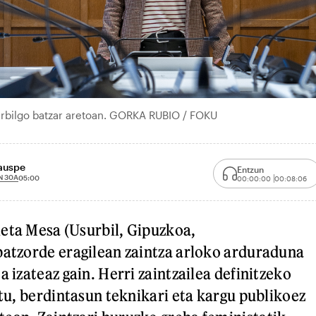
urbilgo batzar aretoan. GORKA RUBIO / FOKU
xauspe
Entzun
N 30A
05:00
00:00:00
00:08:06
eta Mesa (Usurbil, Gipuzkoa,
batzorde eragilean zaintza arloko arduraduna
a izateaz gain. Herri zaintzailea definitzeko
itu, berdintasun teknikari eta kargu publikoez