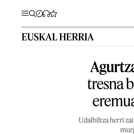
EUSKAL HERRIA
Agurtz
tresna b
eremua
Udalbiltza herri z
murg