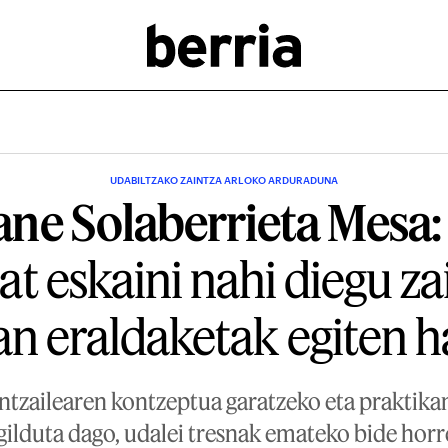
UDABILTZAKO ZAINTZA ARLOKO ARDURADUNA
ane Solaberrieta Mesa:
at eskaini nahi diegu z
n eraldaketak egiten h
aintzailearen kontzeptua garatzeko eta praktika
ilduta dago, udalei tresnak emateko bide horr