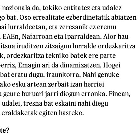
 nazionala da, tokiko entitatez eta udalez
o bat. Oso errealitate ezberdinetatik abiatzen
bai lurraldeetan, eta zeresanik ez eremu
 EAEn, Nafarroan eta Iparraldean. Alor hau
itsua iruditzen zitzaigun lurralde ordezkaritza
ik, ordezkaritza tekniko batek ere parte
berriz, Emagin ari da dinamizatzen. Hogei
bat eratu dugu, iraunkorra. Nahi genuke
ako esku artean zerbait izan herriei
a geure buruari jarri diogun erronka. Finean,
 udalei, tresna bat eskaini nahi diegu
 eraldaketak egiten hasteko.
te?