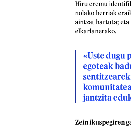
Hiru eremu identifik
nolako herriak erai
aintzat hartuta; et
elkarlanerako.
«Uste dugu p
egoteak badu
sentitzearek
komunitatea
jantzita edu
Zein ikuspegiren g