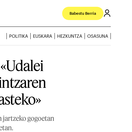
Babestu Berria
POLITIKA
EUSKARA
HEZKUNTZA
OSASUNA
«Udalei
aintzaren
asteko»
n jartzeko gogoetan
etan.