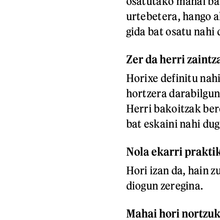
osatutako mahai bat
urtebetera, hango 
gida bat osatu nahi
Zer da herri zaintz
Horixe definitu nah
hortzera darabilgun
Herri bakoitzak ber
bat eskaini nahi dug
Nola ekarri praktik
Hori izan da, hain 
diogun zeregina.
Mahai hori nortzuk