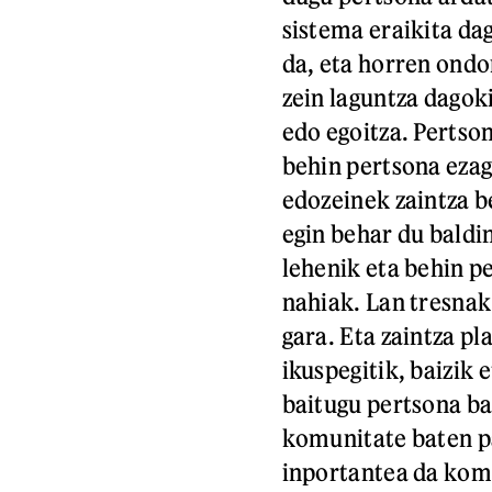
sistema eraikita da
da, eta horren ondo
zein laguntza dagok
edo egoitza. Pertso
behin pertsona ezag
edozeinek zaintza b
egin behar du baldi
lehenik eta behin p
nahiak. Lan tresnak
gara. Eta zaintza p
ikuspegitik, baizik
baitugu pertsona ba
komunitate baten pa
inportantea da komu