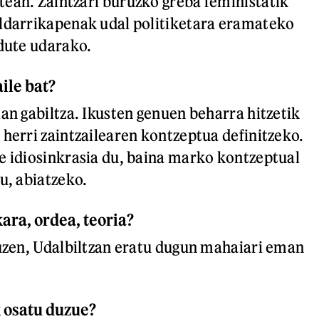
ean. Zaintzari buruzko greba feministatik
aldarrikapenak udal politiketara eramateko
 dute udarako.
aile bat?
ian gabiltza. Ikusten genuen beharra hitzetik
 herri zaintzailearen kontzeptua definitzeko.
e idiosinkrasia du, baina marko kontzeptual
u, abiatzeko.
ara, ordea, teoria?
zuzen, Udalbiltzan eratu dugun mahaiari eman
 osatu duzue?