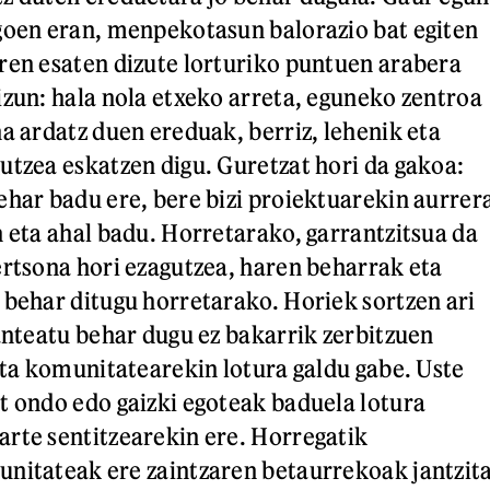
goen eran, menpekotasun balorazio bat egiten
ren esaten dizute lorturiko puntuen arabera
izun: hala nola etxeko arreta, eguneko zentroa
na ardatz duen ereduak, berriz, lehenik eta
utzea eskatzen digu. Guretzat hori da gakoa:
ehar badu ere, bere bizi proiektuarekin aurrer
n eta ahal badu. Horretarako, garrantzitsua da
ertsona hori ezagutzea, haren beharrak eta
 behar ditugu horretarako. Horiek sortzen ari
lanteatu behar dugu ez bakarrik zerbitzuen
 eta komunitatearekin lotura galdu gabe. Uste
t ondo edo gaizki egoteak baduela lotura
rte sentitzearekin ere. Horregatik
nitateak ere zaintzaren betaurrekoak jantzit