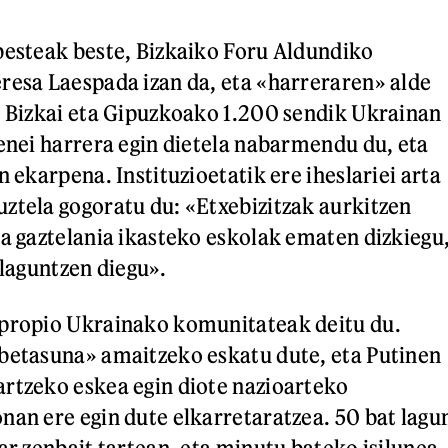
besteak beste, Bizkaiko Foru Aldundiko
resa Laespada izan da, eta «harreraren» alde
, Bizkai eta Gipuzkoako 1.200 sendik Ukrainan
zenei harrera egin dietela nabarmendu du, eta
n ekarpena. Instituzioetatik ere iheslariei arta
ztela gogoratu du: «Etxebizitzak aurkitzen
ta gaztelania ikasteko eskolak ematen dizkiegu
 laguntzen diegu».
 propio Ukrainako komunitateak deitu du.
betasuna» amaitzeko eskatu dute, eta Putinen
rtzeko eskea egin diote nazioarteko
nan ere egin dute elkarretaratzea. 50 bat lagu
ar zenbait tartean, eta minutu bateko isilunea