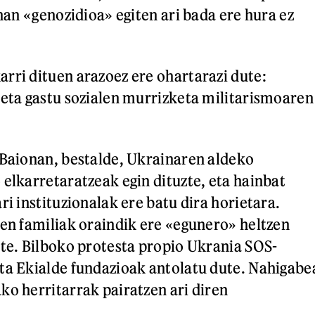
inan «genozidioa» egiten ari bada ere hura ez
rri dituen arazoez ere ohartarazi dute:
 eta gastu sozialen murrizketa militarismoaren
 Baionan, bestalde, Ukrainaren aldeko
 elkarretaratzeak egin dituzte, eta hainbat
ri instituzionalak ere batu dira horietara.
zen familiak oraindik ere «egunero» heltzen
ute. Bilboko protesta propio Ukrania SOS-
ta Ekialde fundazioak antolatu dute. Nahigabe
ko herritarrak pairatzen ari diren