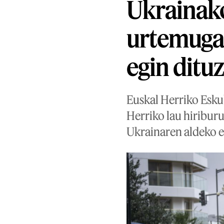
Ukrainako
urtemugar
egin ditu
Euskal Herriko Esku
Herriko lau hiriburu
Ukrainaren aldeko el