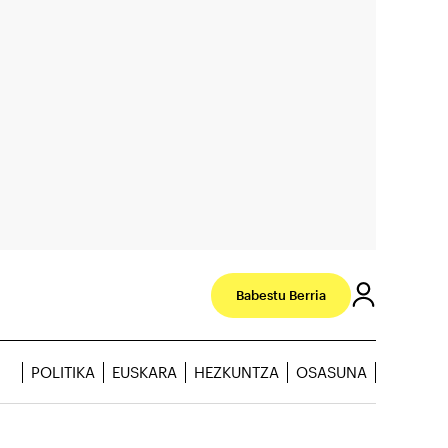
Babestu Berria
POLITIKA
EUSKARA
HEZKUNTZA
OSASUNA