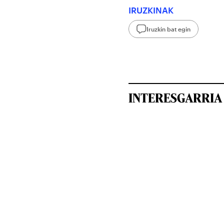
IRUZKINAK
Iruzkin bat egin
INTERESGARRIA 