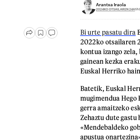
Arantxa Iraola
2024KO OTSAILAREN 24A
17:
Bi urte pasatu dira
E
2022ko otsailaren 2
kontua izango zela,
gainean kezka eraku
Euskal Herriko hain
Batetik, Euskal Her
mugimendua Hego Eu
gerra amaitzeko eska
Zehaztu dute gastu 
«Mendebaldeko gobe
apustua onartezina»