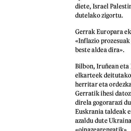
diete, Israel Palest
dutelako zigortu.
Gerrak Europara eka
«Inflazio prozesuak
beste aldea dira».
Bilbon, Iruñean eta
elkarteek deitutako
herritar eta ordezka
Gerratik ihesi dato
direla gogorarazi d
Euskrania taldeak e
azaldu dute Ukraina
«oinazearengatik».