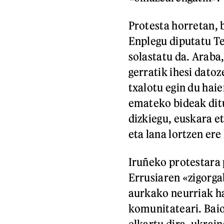
Protesta horretan, 
Enplegu diputatu Te
solastatu da. Araba
gerratik ihesi dato
txalotu egin du haie
emateko bideak ditu
dizkiegu, euskara e
eta lana lortzen ere
Iruñeko protestara
Errusiaren «zigorga
aurkako neurriak ha
komunitateari. Baio
elkartu dira, ukrain