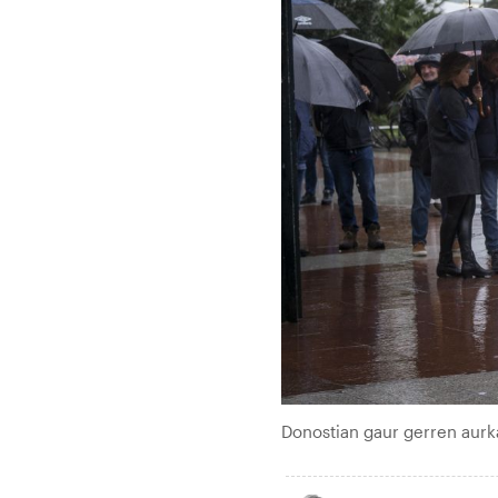
Donostian gaur gerren aurk