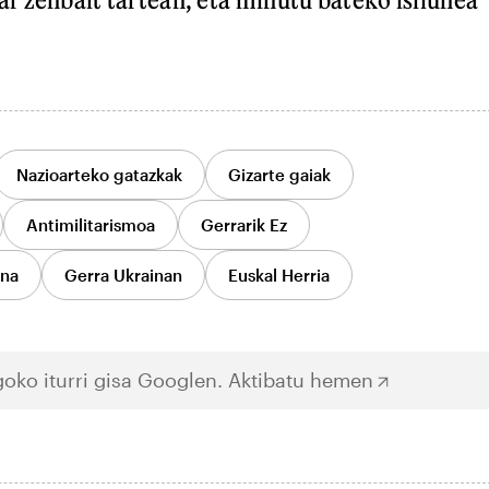
Nazioarteko gatazkak
Gizarte gaiak
Antimilitarismoa
Gerrarik Ez
una
Gerra Ukrainan
Euskal Herria
oko iturri gisa Googlen.
Aktibatu hemen