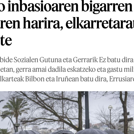
 inbasioaren bigarren
en harira, elkarretar
zte
bide Sozialen Gutuna eta Gerrarik Ez batu dir
etan, gerra amai dadila eskatzeko eta gastu mili
karteak Bilbon eta Iruñean batu dira, Errusiar