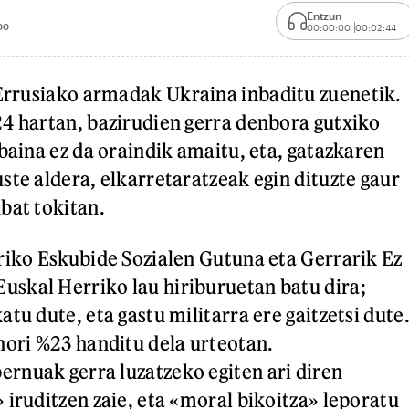
Entzun
00
00:00:00
00:02:44
rrusiako armadak Ukraina inbaditu zuenetik.
4 hartan, bazirudien gerra denbora gutxiko
 baina ez da oraindik amaitu, eta, gatazkaren
ste aldera, elkarretaratzeak egin dituzte gaur
bat tokitan.
riko Eskubide Sozialen Gutuna eta Gerrarik Ez
skal Herriko lau hiriburuetan batu dira;
tu dute, eta gastu militarra ere gaitzetsi dute
hori %23 handitu dela urteotan.
rnuak gerra luzatzeko egiten ari diren
 iruditzen zaie, eta «moral bikoitza» leporatu