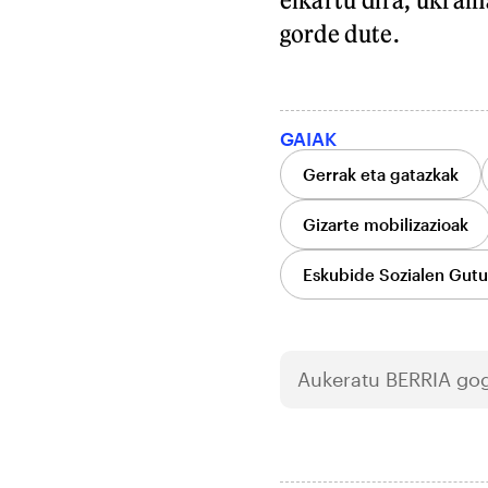
gorde dute.
GAIAK
Gerrak eta gatazkak
Gizarte mobilizazioak
Eskubide Sozialen Gut
Aukeratu
BERRIA
gog