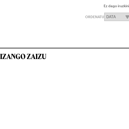
Ez dago iruzkin
ORDENATU
IZANGO ZAIZU