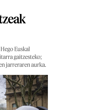
atzeak
a Hego Euskal
tarra gaitzesteko;
en jarreraren aurka.