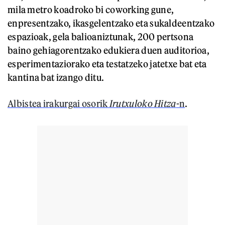
mila metro koadroko bi coworking gune,
enpresentzako, ikasgelentzako eta sukaldeentzako
espazioak, gela balioaniztunak, 200 pertsona
baino gehiagorentzako edukiera duen auditorioa,
esperimentaziorako eta testatzeko jatetxe bat eta
kantina bat izango ditu.
Albistea irakurgai osorik
Irutxuloko Hitza
-n
.