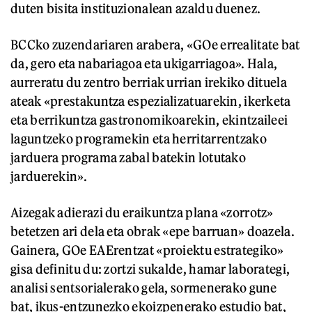
duten bisita instituzionalean azaldu duenez.
BCCko zuzendariaren arabera, «GOe errealitate bat
da, gero eta nabariagoa eta ukigarriagoa». Hala,
aurreratu du zentro berriak urrian irekiko dituela
ateak «prestakuntza espezializatuarekin, ikerketa
eta berrikuntza gastronomikoarekin, ekintzaileei
laguntzeko programekin eta herritarrentzako
jarduera programa zabal batekin lotutako
jarduerekin».
Aizegak adierazi du eraikuntza plana «zorrotz»
betetzen ari dela eta obrak «epe barruan» doazela.
Gainera, GOe EAErentzat «proiektu estrategiko»
gisa definitu du: zortzi sukalde, hamar laborategi,
analisi sentsorialerako gela, sormenerako gune
bat, ikus-entzunezko ekoizpenerako estudio bat,