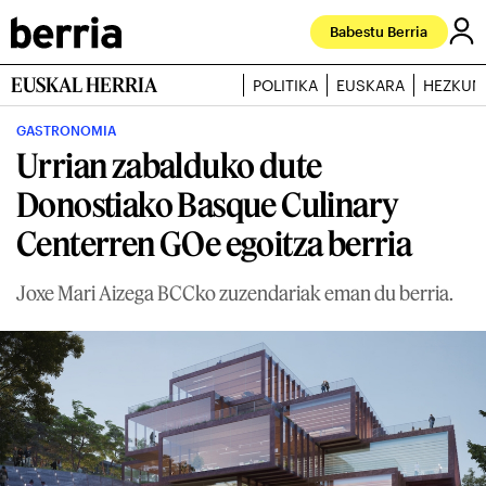
Babestu Berria
EUSKAL HERRIA
POLITIKA
EUSKARA
HEZKUN
GASTRONOMIA
Urrian zabalduko dute
Donostiako Basque Culinary
Centerren GOe egoitza berria
Joxe Mari Aizega BCCko zuzendariak eman du berria.