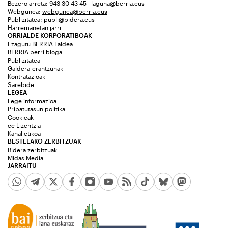
Bezero arreta: 943 30 43 45 | laguna@berria.eus
Webgunea:
webgunea@berria.eus
Publizitatea:
publi@bidera.eus
Harremanetan jarri
ORRIALDE KORPORATIBOAK
Ezagutu BERRIA Taldea
BERRIA berri bloga
Publizitatea
Galdera-erantzunak
Kontratazioak
Sarebide
LEGEA
Lege informazioa
Pribatutasun politika
Cookieak
cc Lizentzia
Kanal etikoa
BESTELAKO ZERBITZUAK
Bidera zerbitzuak
Midas Media
JARRAITU