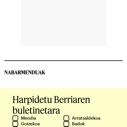
NABARMENDUAK
Harpidetu Berriaren
buletinetara
Mendia
Arratsaldekoa
Goizekoa
Badok