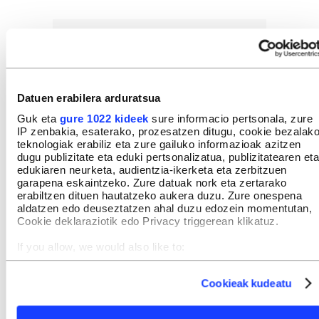
Datuen erabilera arduratsua
Guk eta
gure 1022 kideek
sure informacio pertsonala, zure
IP zenbakia, esaterako, prozesatzen ditugu, cookie bezalak
teknologiak erabiliz eta zure gailuko informazioak azitzen
dugu publizitate eta eduki pertsonalizatua, publizitatearen eta
edukiaren neurketa, audientzia-ikerketa eta zerbitzuen
garapena eskaintzeko. Zure datuak nork eta zertarako
erabiltzen dituen hautatzeko aukera duzu. Zure onespena
aldatzen edo deuseztatzen ahal duzu edozein momentutan,
Cookie deklaraziotik edo Privacy triggerean klikatuz.
If you allow, we would also like to:
Collect information about your geographical location
which can be accurate to within several meters
Cookieak kudeatu
Identify your device by actively scanning it for specific
characteristics (fingerprinting)
Find out more about how your personal data is processed