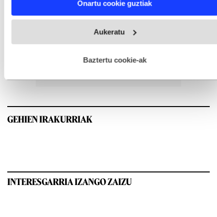
Onartu cookie guztiak
and set your preferences in the
details section
.
Webgune honek cookie propioak eta hirugarrenen cookie-
Aukeratu
fitxategiak erabiltzen ditu. Zure esperientzia eta zerbitzuak
hobetzeko asmoz, cookie teknologiaz baliatzen gara. Ohar
hau onartuz gero, teknologia hori erabiltzeko baimen
esplizitua ematen diguzu.
Gehiago irakurri
Baztertu cookie-ak
GEHIEN IRAKURRIAK
INTERESGARRIA IZANGO ZAIZU