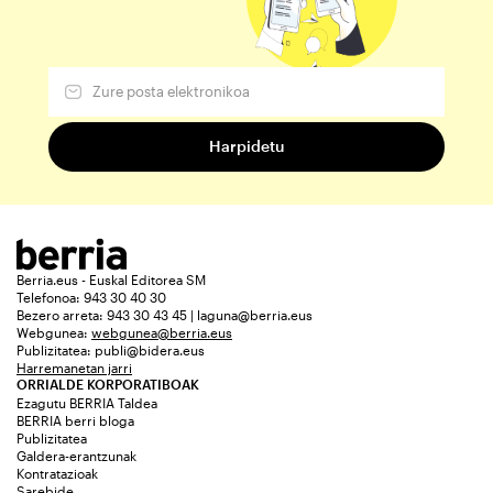
Berria.eus - Euskal Editorea SM
Telefonoa: 943 30 40 30
Bezero arreta: 943 30 43 45 | laguna@berria.eus
Webgunea:
webgunea@berria.eus
Publizitatea:
publi@bidera.eus
Harremanetan jarri
ORRIALDE KORPORATIBOAK
Ezagutu BERRIA Taldea
BERRIA berri bloga
Publizitatea
Galdera-erantzunak
Kontratazioak
Sarebide