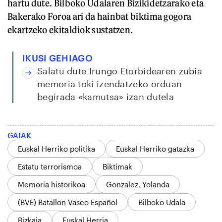
hartu dute. Bilboko Udalaren Bizikidetzarako eta
Bakerako Foroa ari da hainbat biktima gogora
ekartzeko ekitaldiok sustatzen.
IKUSI GEHIAGO
Salatu dute Irungo Etorbidearen zubia
memoria toki izendatzeko orduan
begirada «kamutsa» izan dutela
GAIAK
Euskal Herriko politika
Euskal Herriko gatazka
Estatu terrorismoa
Biktimak
Memoria historikoa
Gonzalez, Yolanda
(BVE) Batallon Vasco Español
Bilboko Udala
Bizkaia
Euskal Herria