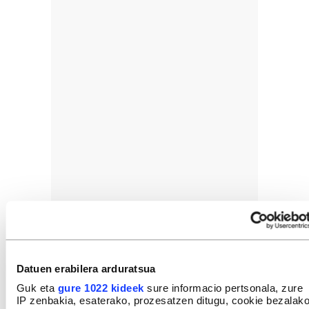
Datuen erabilera arduratsua
Guk eta
gure 1022 kideek
sure informacio pertsonala, zure
IP zenbakia, esaterako, prozesatzen ditugu, cookie bezalak