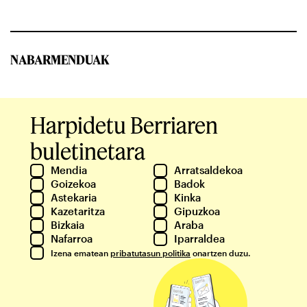
NABARMENDUAK
Harpidetu Berriaren
buletinetara
Mendia
Arratsaldekoa
Goizekoa
Badok
Astekaria
Kinka
Kazetaritza
Gipuzkoa
Bizkaia
Araba
Nafarroa
Iparraldea
Izena ematean
pribatutasun politika
onartzen duzu.