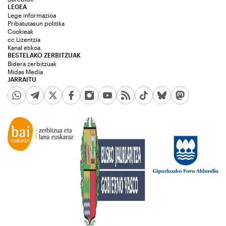
LEGEA
Lege informazioa
Pribatutasun politika
Cookieak
cc Lizentzia
Kanal etikoa
BESTELAKO ZERBITZUAK
Bidera zerbitzuak
Midas Media
JARRAITU