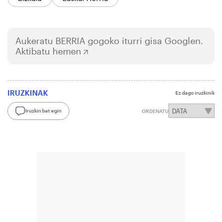
Aukeratu
BERRIA
gogoko iturri gisa Googlen.
Aktibatu hemen
IRUZKINAK
Ez dago iruzkinik
Iruzkin bat egin
ORDENATU