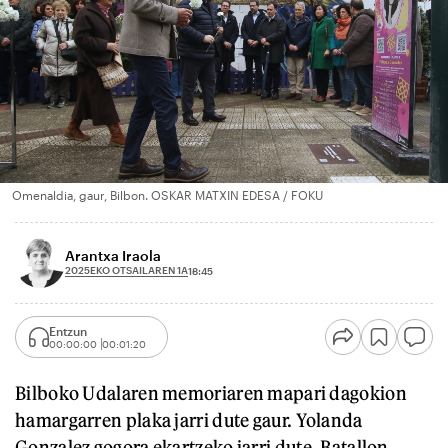
Omenaldia, gaur, Bilbon. OSKAR MATXIN EDESA / FOKU
Arantxa Iraola
2025EKO OTSAILAREN 1A
18:45
Entzun
00:00:00
00:01:20
Bilboko Udalaren memoriaren mapari dagokion
hamargarren plaka jarri dute gaur. Yolanda
Gonzalez gogora ekartzeko jarri dute. Batallon