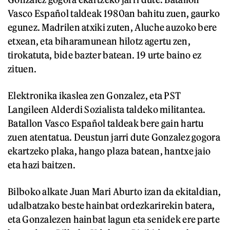
Vasco Español taldeak 1980an bahitu zuen, gaurko
egunez. Madrilen atxiki zuten, Aluche auzoko bere
etxean, eta biharamunean hilotz agertu zen,
tirokatuta, bide bazter batean. 19 urte baino ez
zituen.
Elektronika ikaslea zen Gonzalez, eta PST
Langileen Alderdi Sozialista taldeko militantea.
Batallon Vasco Español taldeak bere gain hartu
zuen atentatua. Deustun jarri dute Gonzalez gogora
ekartzeko plaka, hango plaza batean, hantxe jaio
eta hazi baitzen.
Bilboko alkate Juan Mari Aburto izan da ekitaldian,
udalbatzako beste hainbat ordezkarirekin batera,
eta Gonzalezen hainbat lagun eta senidek ere parte