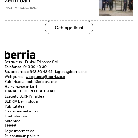
IÑAUT MATAUKO RADA
Gehiago ikusi
Berria.eus - Euskal Editorea SM
Telefonoa: 943 30 40 30
Bezero arreta: 943 30 43 45 | laguna@berria.eus
Webgunea:
webgunea@berria.eus
Publizitatea:
publi@bidera.eus
Harremanetan jarri
ORRIALDE KORPORATIBOAK
Ezagutu BERRIA Taldea
BERRIA berri bloga
Publizitatea
Galdera-erantzunak
Kontratazioak
Sarebide
LEGEA
Lege informazioa
Pribatutasun politika