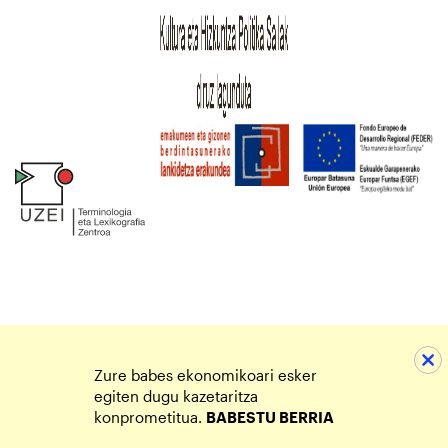
Zure babes ekonomikoari esker
egiten dugu kazetaritza
konprometitua.
BABESTU BERRIA