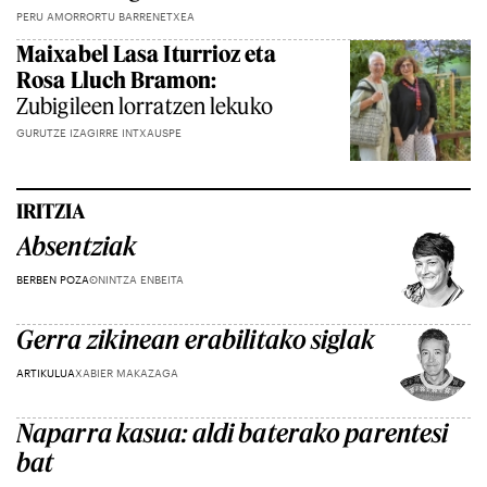
PERU AMORRORTU BARRENETXEA
Maixabel Lasa Iturrioz eta
Rosa Lluch Bramon:
Zubigileen lorratzen lekuko
GURUTZE IZAGIRRE INTXAUSPE
IRITZIA
Absentziak
BERBEN POZA
ONINTZA ENBEITA
Gerra zikinean erabilitako siglak
ARTIKULUA
XABIER MAKAZAGA
Naparra kasua: aldi baterako parentesi
bat