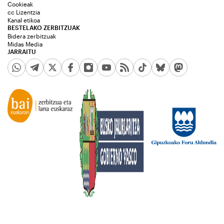
Cookieak
cc Lizentzia
Kanal etikoa
BESTELAKO ZERBITZUAK
Bidera zerbitzuak
Midas Media
JARRAITU