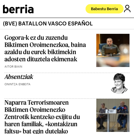
Babestu Berria
(BVE) BATALLON VASCO ESPAÑOL
Gogora-k ez du zuzendu
Biktimen Oroimenezkoa, baina
azaldu du eurek biktimekin
adosten dituztela ekimenak
AITOR BIAIN
Absentziak
ONINTZA ENBEITA
Naparra Terrorismoaren
Biktimen Oroimenezko
Zentrotik kentzeko exijitu du
haren familiak, «kontakizun
faltsu» bat egin dutelako