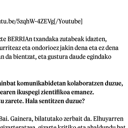
outu.be/5zqhW-4ZEVg[/Youtube]
tuzte BERRIAn txandaka zutabeak idazten,
zurriteaz eta ondorioez jakin dena eta ez dena
an da bientzat, eta gustura daude egindako
ainbat komunikabidetan kolaboratzen duzue,
tearen ikuspegi zientifikoa emanez.
u zarete. Hala sentitzen duzue?
Bai. Gainera, bilatutako zerbait da. Elhuyarren
 gizarteratzea, gizarte kritiko eta ahaldundu bat