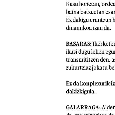
Kasu honetan, ordea,
baina batzuetan esan
Ez dakigu erantzun h
dinamikoa izan da.
BASARAS:
Ikerkete
ikusi dugu lehen egu
transmititzen den, a
zuhurtziaz jokatu be
Ez da konplexurik i
dakizkigula.
GALARRAGA:
Alder