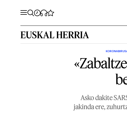
EUSKAL HERRIA
KORONABIRUSA
«Zabaltze
be
Asko dakite SARS
jakinda ere, zuhurt