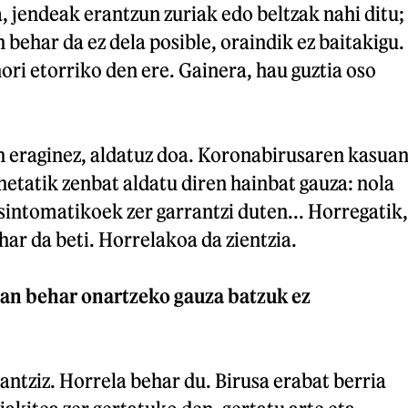
 jendeak erantzun zuriak edo beltzak nahi ditu;
 behar da ez dela posible, oraindik ez baitakigu.
ori etorriko den ere. Gainera, hau guztia oso
n eraginez, aldatuz doa. Koronabirusaren kasua
netatik zenbat aldatu diren hainbat gauza: nola
sintomatikoek zer garrantzi duten... Horregatik,
har da beti. Horrelakoa da zientzia.
zan behar onartzeko gauza batzuk ez
antziz. Horrela behar du. Birusa erabat berria