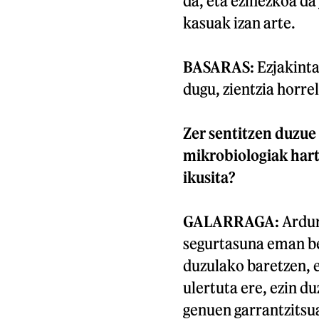
da, eta ezinezkoa da 
kasuak izan arte.
BASARAS:
Ezjakinta
dugu, zientzia horre
Zer sentitzen duzue
mikrobiologiak hart
ikusita?
GALARRAGA:
Ardur
segurtasuna eman be
duzulako baretzen, 
ulertuta ere, ezin d
genuen garrantzitsua 