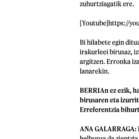
zuhurtziagatik ere.
[Youtube]https://y
Bi hilabete egin di
irakurleei birusaz, i
argitzen. Erronka iz
lanarekin.
BERRIAn ez ezik, h
birusaren eta izurri
Erreferentzia bihurt
ANA GALARRAGA:
helburua da zientzia