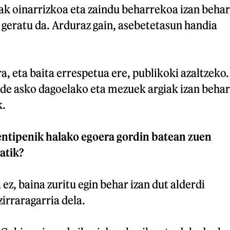
eak oinarrizkoa eta zaindu beharrekoa izan behar
 geratu da. Arduraz gain, asebetetasun handia
a, eta baita errespetua ere, publikoki azaltzeko.
nde asko dagoelako eta mezuek argiak izan behar
k.
sentipenik halako egoera gordin batean zuen
atik?
 ez, baina zuritu egin behar izan dut alderdi
zirraragarria dela.