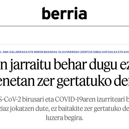
. ANA GALARRAGA ETA MIREN BASARAS. ELHUYARREKO ZIENTZIA DIBULGATZAILEA ETA EH
n jarraitu behar dugu e
netan zer gertatuko d
-CoV-2 birusari eta COVID-19aren izurriteari b
ziaz jokatzen dute, ez baitakite zer gertatuko d
luzera begira.