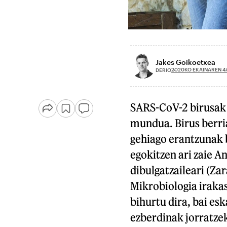
Jakes Goikoetxea
2020KO EKAINAREN 4
DERIO
SARS-CoV-2 birusak 
mundua. Birus berria
gehiago erantzunak 
egokitzen ari zaie A
dibulgatzaileari (Z
Mikrobiologia irakas
bihurtu dira, bai es
ezberdinak jorratzek