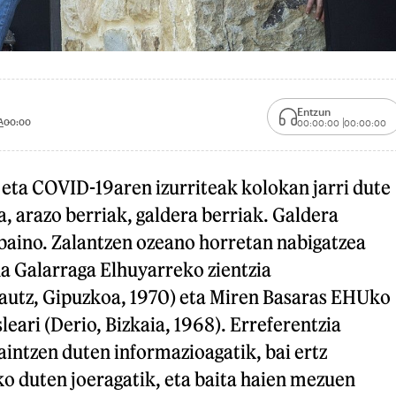
Entzun
A
00:00
00:00:00
00:00:00
eta COVID-19aren izurriteak kolokan jarri dute
, arazo berriak, galdera berriak. Galdera
baino. Zalantzen ozeano horretan nabigatzea
na Galarraga Elhuyarreko zientzia
arautz, Gipuzkoa, 1970) eta Miren Basaras EHUko
leari (Derio, Bizkaia, 1968). Erreferentzia
kaintzen duten informazioagatik, bai ertz
o duten joeragatik, eta baita haien mezuen