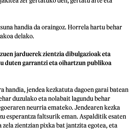
jakitea zer gertatuko den, gertatu arte eta
suna handia da oraingoz. Horrela hartu behar
lakoa delako.
 zuen jarduerek zientzia dibulgazioak eta
u duten garrantzi eta oihartzun publikoa
a handia, jendea kezkatuta dagoen garai batean
har duzulako eta nolabait lagundu behar
egoeraren neurria emateko. Jendearen kezka
uzu esperantza faltsurik eman. Aspalditik esaten
zela zientzian pixka bat jantzita egotea, eta