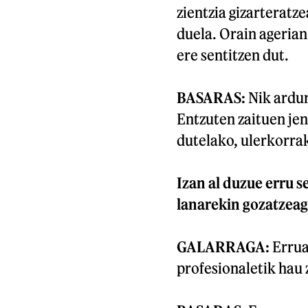
zientzia gizarteratz
duela. Orain agerian
ere sentitzen dut.
BASARAS:
Nik ardur
Entzuten zaituen je
dutelako, ulerkorra
Izan al duzue erru 
lanarekin gozatzeag
GALARRAGA:
Errua
profesionaletik hau 