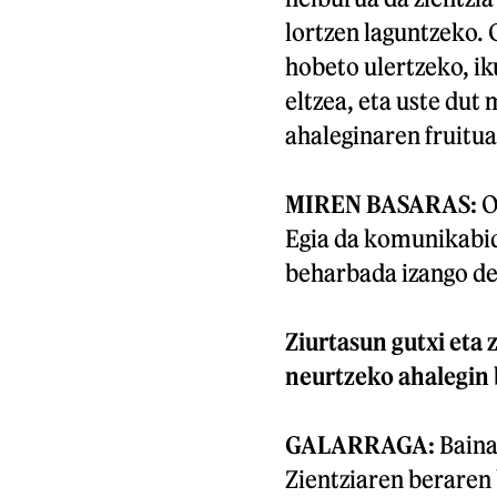
lortzen laguntzeko. 
hobeto ulertzeko, ik
eltzea, eta uste dut
ahaleginaren fruitua
MIREN BASARAS:
O
Egia da komunikabid
beharbada izango d
Ziurtasun gutxi eta 
neurtzeko ahalegin 
GALARRAGA:
Baina
Zientziaren beraren 