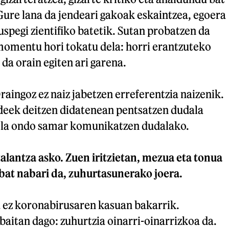
Gure lana da jendeari gakoak eskaintzea, egoera
uspegi zientifiko batetik. Sutan probatzen da
 momentu hori tokatu dela: horri erantzuteko
 da orain egiten ari garena.
raingoz ez naiz jabetzen erreferentzia naizenik.
eek deitzen didatenean pentsatzen dudala
ela ondo samar komunikatzen dudalako.
zalantza asko. Zuen iritzietan, mezua eta tonua
bat nabari da, zuhurtasunerako joera.
 ez koronabirusaren kasuan bakarrik.
baitan dago: zuhurtzia oinarri-oinarrizkoa da.