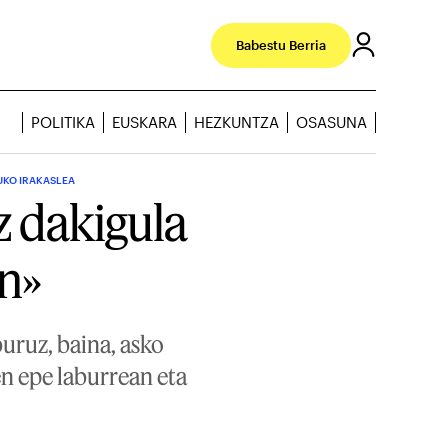
Babestu Berria
POLITIKA
EUSKARA
HEZKUNTZA
OSASUNA
UKO IRAKASLEA
z dakigula
en»
uruz, baina, asko
en epe laburrean eta