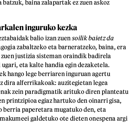
batzuk, baina zalapartak ez zuen askoz
rkalen inguruko kezka
ztabaidak balio izan zuen
soilik baietz da
gogia zabaltzeko eta barneratzeko, baina, era
 zuen justizia sisteman oraindik badirela
ugari, eta kalte handia egin dezaketela.
ek hango lege berriaren inguruan agertu
z dira alferrikakoak: auzitegietan legea
nak zein paradigmatik arituko diren planteatu
n printzipioa egiaz hartuko den oinarri gisa,
iko berria paperetara mugatuko den, eta
emakumeei galdetuko ote dieten onespena argi