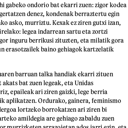
ahi gabeko ondorio bat ekarri zuen: zigor kodea
 gertatzen denez, kondenak berraztertu egin
ako asko, murriztu. Kexak ez ziren gutxi izan,
relako: legea indarrean sartu eta zortzi
gor inguru berrikusi zituzten, eta milatik gora
un erasotzailek baino gehiagok kartzelatik
aren barruan talka handiak ekarri zituen
 akats bat zuen legeak, eta Unidas
z, epaileak ari ziren gaizki, lege berria
ik aplikatzen. Ordurako, gainera, feminismo
dergoa lortzeko borrokatzen ari ziren bi
 arteko amildegia are gehiago zabaldu zuen
or murrizketen arrazoietan ados jarri ezin, eta