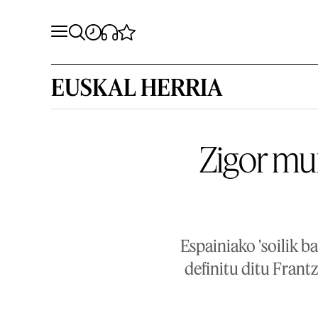
EUSKAL HERRIA
Zigor mu
Espainiako 'soilik b
definitu ditu Frant