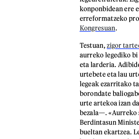
konponbidean ere e
erreformatzeko pr
Kongresuan
.
Testuan,
zigor tarte
aurreko legediko bi
eta larderia. Adibid
urtebete eta lau urt
legeak ezarritako ta
borondate baliogabe
urte artekoa izan d
bezala—. «Aurreko si
Berdintasun Ministe
bueltan ekartzea. L