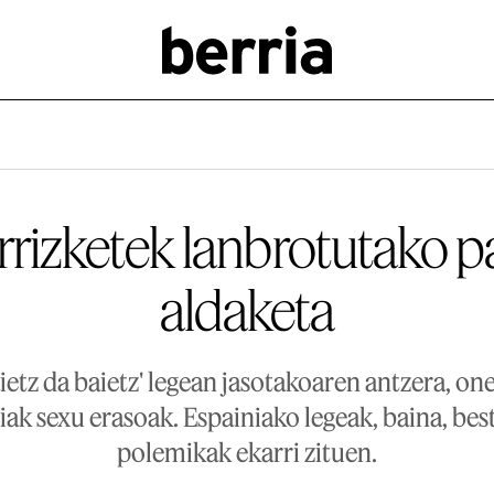
rrizketek lanbrotutako 
aldaketa
aietz da baietz' legean jasotakoaren antzera, o
ziak sexu erasoak. Espainiako legeak, baina, bes
polemikak ekarri zituen.