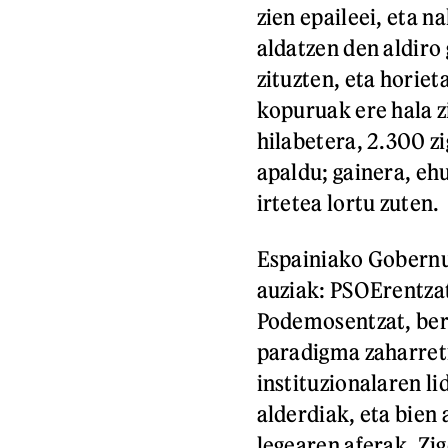
zien epaileei, eta n
aldatzen den aldiro
zituzten, eta horiet
kopuruak ere hala zi
hilabetera, 2.300 zi
apaldu; gainera, eh
irtetea lortu zuten.
Espainiako Gobernu
auziak: PSOErentzat
Podemosentzat, berri
paradigma zaharret
instituzionalaren li
alderdiak, eta bien
legearen aferak. Zig