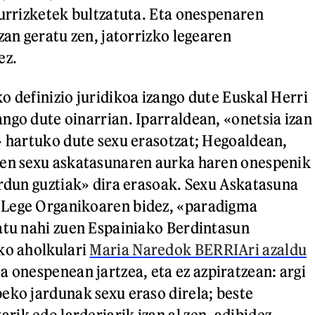
murrizketek bultzatuta. Eta onespenaren
zan geratu zen, jatorrizko legearen
ez.
o definizio juridikoa izango dute Euskal Herri
ngo dute oinarrian. Iparraldean, «onetsia izan
» hartuko dute sexu erasotzat; Hegoaldean,
ten sexu askatasunaren aurka haren onespenik
ardun guztiak» dira erasoak. Sexu Askatasuna
Lege Organikoaren bidez, «paradigma
atu nahi zuen Espainiako Berdintasun
ko aholkulari
Maria Naredok BERRIAri azaldu
a onespenean jartzea, eta ez azpiratzean: argi
eko jardunak sexu eraso direla; beste
ik edo larderiarik izan al zen, adibidez—