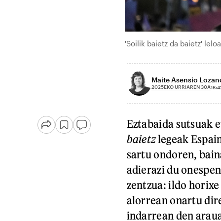
'Soilik baietz da baietz' le
Maite Asensio Lozan
2025EKO URRIAREN 30A
18:4
Eztabaida sutsuak e
baietz
legeak Espai
sartu ondoren, bain
adierazi du onespen
zentzua: ildo horix
alorrean onartu dir
indarrean den araua