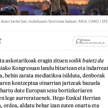
loa duen kartel bat, mobilizazio feminista batean. RAUL CARO / EFE
o
Entzun
2
00:00:00
00:05:35
ta askotarikoak eragin zituen
soilik baietz da
niako Kongresuan landu bitartean eta indarrea
a, behin zarata mediatikoa isilduta, denborak
aren kontzeptua oinarrian jartzeak bazuela
e hartu dute Europan sexu bortizkeriaren
en lege aurreratuenek. Hego Euskal Herrian
, ordea, aldatu behar izan zuten onartu eta