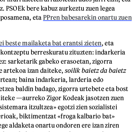
z. PSOEk bere kabuz aurkeztu zuen legea
oposamena, eta
PPren babesarekin onartu zuen
ei beste mailaketa bat erantsi zieten
, eta
 kontzeptu berreskuratu zituzten: indarkeria
ez: sarketarik gabeko erasoetan, zigorra
e artekoa izan daiteke,
soilik baietz da baietz
rtean; baina indarkeria, larderia edo
tzea baldin badago, zigorra urtebete eta bost
aiteke —aurreko Zigor Kodeak jasotzen zuen
stemara itzultzea» egotzi zien sozialistei
rioak, biktimentzat «froga kalbario bat»
ege aldaketa onartu ondoren ere izan ziren