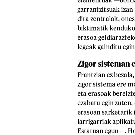
garrantzitsuak izan
dira zentralak, one
biktimatik kenduko 
erasoa geldiaraztek
legeak gainditu egin
Zigor sisteman 
Frantzian ez bezala,
zigor sistema ere m
eta erasoak bereizt
ezabatu egin zuten, 
erasoan sarketarik 
larrigarriak aplika
Estatuan egun—. Hor