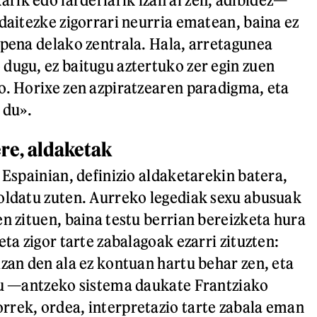
 daitezke zigorrari neurria ematean, baina ez
spena delako zentrala. Hala, arretagunea
dugu, ez baitugu aztertuko zer egin zuen
o. Horixe zen azpiratzearen paradigma, eta
 du».
ere, aldaketak
 Espainian, definizio aldaketarekin batera,
oldatu zuten. Aurreko legediak sexu abusuak
en zituen, baina testu berrian bereizketa hura
eta zigor tarte zabalagoak ezarri zituzten:
izan den ala ez kontuan hartu behar zen, eta
tu —antzeko sistema daukate Frantziako
rek, ordea, interpretazio tarte zabala eman