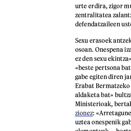
urte erdira, zigor 
zentralitatea zalant
defendatzaileen ust
Sexu erasoek antzek
osoan. Onespena iza
ez den sexu ekintza
«beste pertsona ba
gabe egiten diren j
Erabat Bermatzeko 
aldaketa bat» bultz
Ministerioak, berta
zionez
: «Arretagune
uztea onespenik gab
elementuak —bortxar