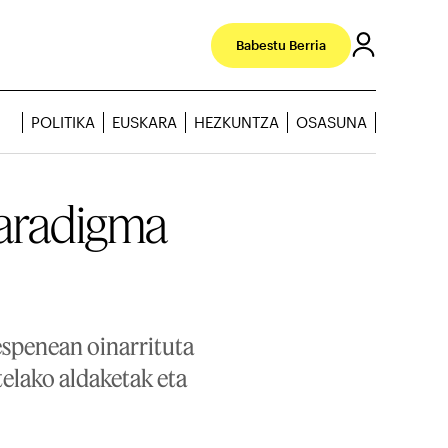
Babestu Berria
POLITIKA
EUSKARA
HEZKUNTZA
OSASUNA
paradigma
nespenean oinarrituta
telako aldaketak eta