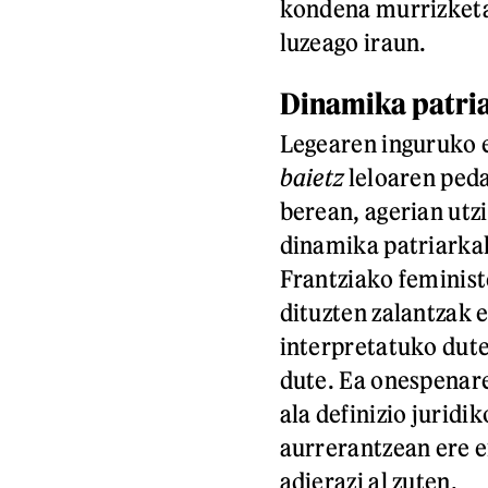
kondena murrizketa 
luzeago iraun.
Dinamika patria
Legearen inguruko e
baietz
leloaren peda
berean, agerian utzi
dinamika patriarkal 
Frantziako feminist
dituzten zalantzak e
interpretatuko dute
dute. Ea onespenare
ala definizio jurid
aurrerantzean ere 
adierazi al zuten.