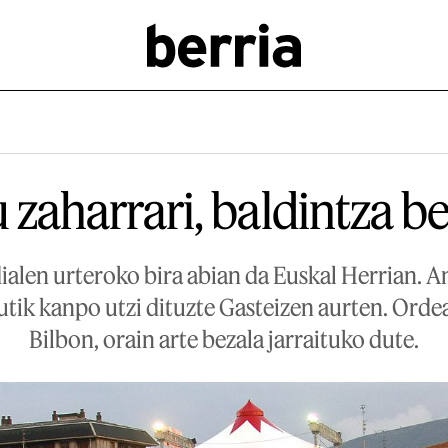
 zaharrari, baldintza b
alen urteroko bira abian da Euskal Herrian. A
utik kanpo utzi dituzte Gasteizen aurten. Ordea
Bilbon, orain arte bezala jarraituko dute.