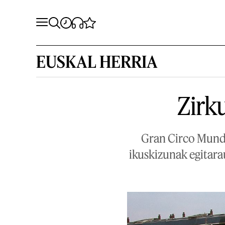
EUSKAL HERRIA
Zirku
Gran Circo Mundi
ikuskizunak egitara