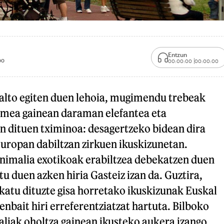
Entzun
00
00:00:00
00:00:00
salto egiten duen lehoia, mugimendu trebeak
mea gainean daraman elefantea eta
n dituen tximinoa: desagertzeko bidean dira
Europan dabiltzan zirkuen ikuskizunetan.
animalia exotikoak erabiltzea debekatzen duen
u duen azken hiria Gasteiz izan da. Guztira,
katu dituzte gisa horretako ikuskizunak Euskal
nbait hiri erreferentziatzat hartuta. Bilboko
maliak oholtza gainean ikusteko aukera izango