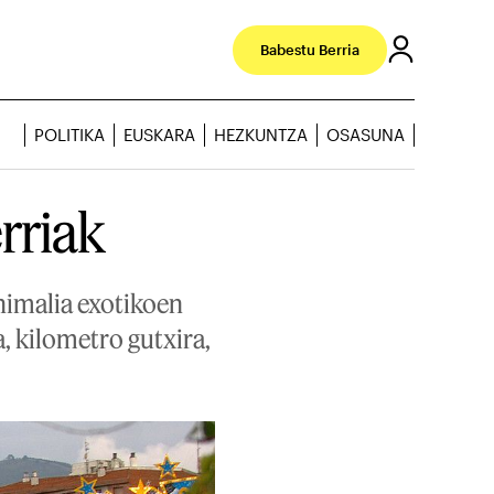
Babestu Berria
POLITIKA
EUSKARA
HEZKUNTZA
OSASUNA
erriak
nimalia exotikoen
, kilometro gutxira,