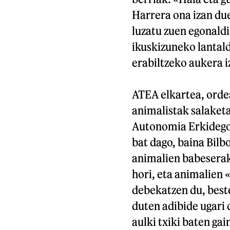
Harrera ona izan due
luzatu zuen egonaldi
ikuskizuneko lantald
erabiltzeko aukera i
ATEA elkartea, ordea
animalistak salaketa
Autonomia Erkidegoa
bat dago, baina Bilb
animalien babeserak
hori, eta animalien 
debekatzen du, beste
duten adibide ugari 
aulki txiki baten ga