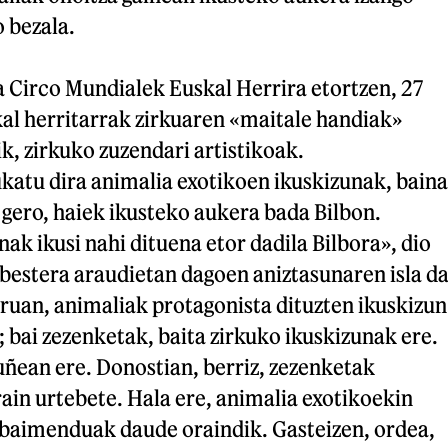
o bezala.
 Circo Mundialek Euskal Herrira etortzen, 27
kal herritarrak zirkuaren «maitale handiak»
ik, zirkuko zuzendari artistikoak.
katu dira animalia exotikoen ikuskizunak, baina
gero, haiek ikusteko aukera bada Bilbon.
ak ikusi nahi dituena etor dadila Bilbora», dio
 bestera araudietan dagoen aniztasunaren isla d
uruan, animaliak protagonista dituzten ikuskizun
; bai zezenketak, baita zirkuko ikuskizunak ere.
uñean ere. Donostian, berriz, zezenketak
ain urtebete. Hala ere, animalia exotikoekin
 baimenduak daude oraindik. Gasteizen, ordea,