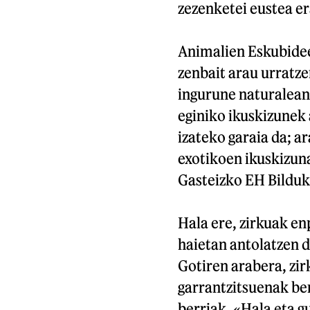
zezenketei eustea er
Animalien Eskubidee
zenbait arau urratze
ingurune naturalean 
eginiko ikuskizunek
izateko garaia da; ar
exotikoen ikuskizun
Gasteizko EH Bilduk
Hala ere, zirkuak en
haietan antolatzen d
Gotiren arabera, zir
garrantzitsuenak be
berriak. «Hala eta gu