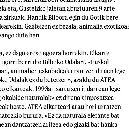
la eta, Gasteizko jaietan abuztuaren 9 arte
a zirkuak. Handik Bilbora egin du Gotik bere
earekin. Gasteizen ez bezala, animalia exotikoa
zango dute han.
, ez dago eroso egoera horrekin. Elkarte
 igorri berri dio Bilboko Udalari. «Euskal
n, animalien eskubideak arautzen dituen lege
oko Udalak ez du betetzen», azaldu du ATEA
o elkarteak. 1993an sartu zen indarrean lege
«jokabide naturalak» ez direnak inposatzea
ak beste. ATEA elkarteari arau hori urratzen
datozkio burura: «Ez da naturala elefante bat
inean dantzatzen aritzea edo gizaki bat hanka