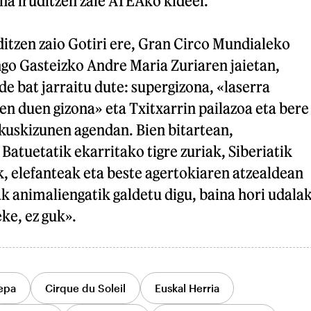
na iruditzen zaie ATEAko kideei.
itzen zaio Gotiri ere, Gran Circo Mundialeko
ngo Gasteizko Andre Maria Zuriaren jaietan,
de bat jarraitu dute: supergizona, «laserra
n duen gizona» eta Txitxarrin pailazoa eta bere
ikuskizunen agendan. Bien bitartean,
atuetatik ekarritako tigre zuriak, Siberiatik
, elefanteak eta beste agertokiaren atzealdean
ak animaliengatik galdetu digu, baina hori udala
ke, ez guk».
epa
Cirque du Soleil
Euskal Herria