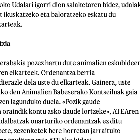
boko Udalari igorri dion salaketaren bidez, udala
t ikuskatzeko eta baloratzeko eskatu du
karteak.
tzia
 erabakia pozez hartu dute animalien eskubidee
ren elkarteek. Ordenantza berria
erazle dela uste du elkarteak. Gainera, uste
uko den Animalien Babeserako Kontseiluak gaia
zen lagunduko duela. «Pozik gaude
a oraindik kontu asko daude lortzeke», ATEAren
udalbatzak onarturiko ordenantzak ez ditu
bete, zezenketek bere horretan jarraituko