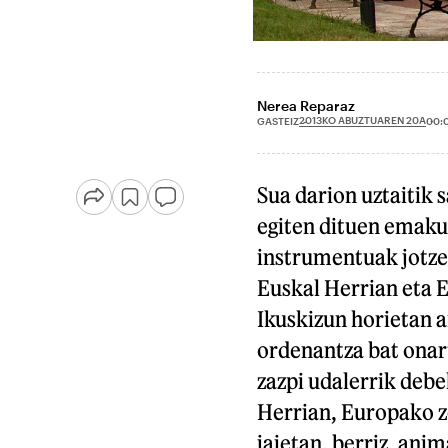
Nerea Reparaz
2013KO ABUZTUAREN 20A
GASTEIZ
00:
Sua darion uztaitik 
egiten dituen emaku
instrumentuak jotze
Euskal Herrian eta 
Ikuskizun horietan 
ordenantza bat onart
zazpi udalerrik debe
Herrian, Europako ze
jaietan, berriz, ani