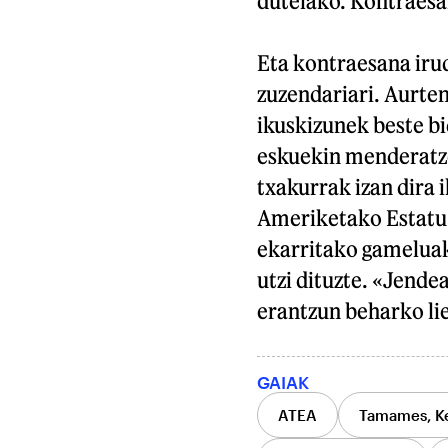
dutelako. Kontraesa
Eta kontraesana irud
zuzendariari. Aurte
ikuskizunek beste bi
eskuekin menderatze
txakurrak izan dira 
Ameriketako Estatu B
ekarritako gameluak
utzi dituzte. «Jende
erantzun beharko lie
GAIAK
ATEA
Tamames, K