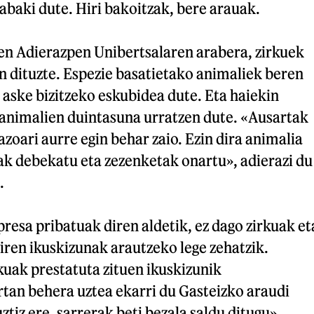
abaki dute. Hiri bakoitzak, bere arauak.
n Adierazpen Unibertsalaren arabera, zirkuek
n dituzte. Espezie basatietako animaliek beren
aske bizitzeko eskubidea dute. Eta haiekin
 animalien duintasuna urratzen dute. «Ausartak
azoari aurre egin behar zaio. Ezin dira animalia
ak debekatu eta zezenketak onartu», adierazi du
.
presa pribatuak diren aldetik, ez dago zirkuak et
iren ikuskizunak arautzeko lege zehatzik.
kuak prestatuta zituen ikuskizunik
rtan behera uztea ekarri du Gasteizko araudi
ztiz ere, sarrerak beti bezala saldu ditugu».