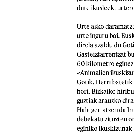
dute ikusleek, urter
Urte asko daramatza
urte inguru bai. Eus
direla azaldu du Got
Gasteiztarrentzat bu
60 kilometro eginez 
«Animalien ikuskizun
Gotik. Herri batetik
hori. Bizkaiko hirib
guztiak arauzko dira
Hala gertatzen da Ir
debekatu zituzten or
eginiko ikuskizunak