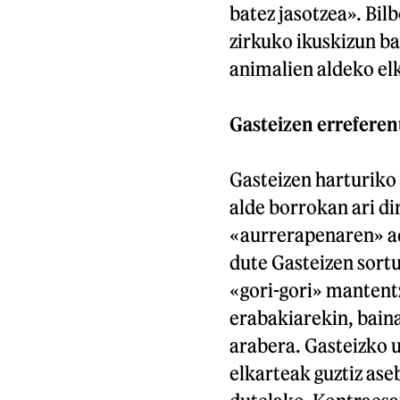
batez jasotzea». Bil
zirkuko ikuskizun ba
animalien aldeko el
Gasteizen erreferen
Gasteizen harturiko
alde borrokan ari di
«aurrerapenaren» adi
dute Gasteizen sort
«gori-gori» mantent
erabakiarekin, bain
arabera. Gasteizko 
elkarteak guztiz ase