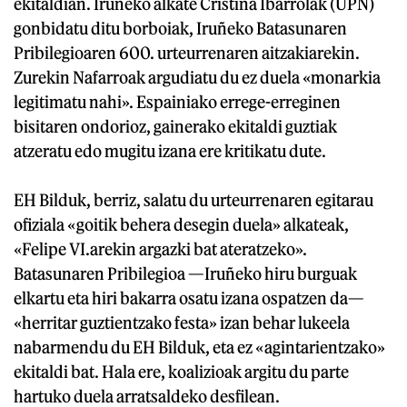
ekitaldian. Iruñeko alkate Cristina Ibarrolak (UPN)
gonbidatu ditu borboiak, Iruñeko Batasunaren
Pribilegioaren 600. urteurrenaren aitzakiarekin.
Zurekin Nafarroak argudiatu du ez duela «monarkia
legitimatu nahi». Espainiako errege-erreginen
bisitaren ondorioz, gainerako ekitaldi guztiak
atzeratu edo mugitu izana ere kritikatu dute.
EH Bilduk, berriz, salatu du urteurrenaren egitarau
ofiziala «goitik behera desegin duela» alkateak,
«Felipe VI.arekin argazki bat ateratzeko».
Batasunaren Pribilegioa —Iruñeko hiru burguak
elkartu eta hiri bakarra osatu izana ospatzen da—
«herritar guztientzako festa» izan behar lukeela
nabarmendu du EH Bilduk, eta ez «agintarientzako»
ekitaldi bat. Hala ere, koalizioak argitu du parte
hartuko duela arratsaldeko desfilean.