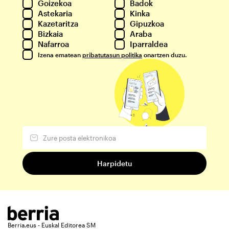
Goizekoa
Badok
Astekaria
Kinka
Kazetaritza
Gipuzkoa
Bizkaia
Araba
Nafarroa
Iparraldea
Izena ematean
pribatutasun politika
onartzen duzu.
Berria.eus - Euskal Editorea SM