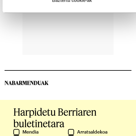
Baztertu cookie-ak
NABARMENDUAK
Harpidetu Berriaren
buletinetara
Mendia
Arratsaldekoa