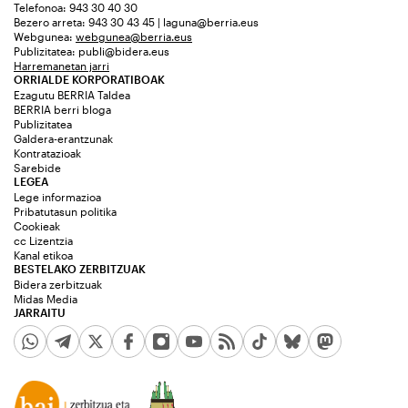
Telefonoa: 943 30 40 30
Bezero arreta: 943 30 43 45 | laguna@berria.eus
Webgunea:
webgunea@berria.eus
Publizitatea:
publi@bidera.eus
Harremanetan jarri
ORRIALDE KORPORATIBOAK
Ezagutu BERRIA Taldea
BERRIA berri bloga
Publizitatea
Galdera-erantzunak
Kontratazioak
Sarebide
LEGEA
Lege informazioa
Pribatutasun politika
Cookieak
cc Lizentzia
Kanal etikoa
BESTELAKO ZERBITZUAK
Bidera zerbitzuak
Midas Media
JARRAITU