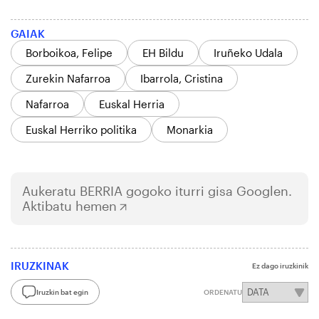
GAIAK
Borboikoa, Felipe
EH Bildu
Iruñeko Udala
Zurekin Nafarroa
Ibarrola, Cristina
Nafarroa
Euskal Herria
Euskal Herriko politika
Monarkia
Aukeratu
BERRIA
gogoko iturri gisa Googlen.
Aktibatu hemen
IRUZKINAK
Ez dago iruzkinik
Iruzkin bat egin
ORDENATU