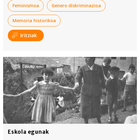
Feminismoa
Genero diskriminazioa
Memoria historikoa
Iritziak
Eskola egunak