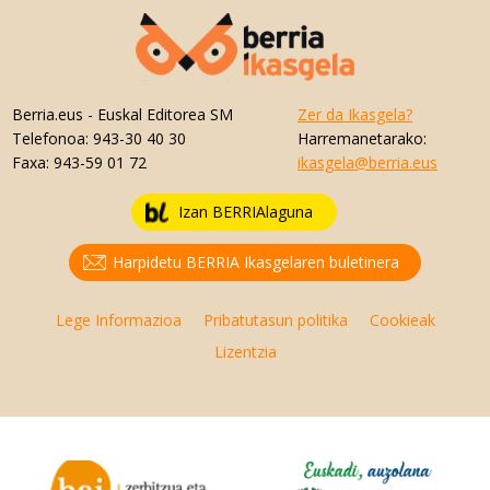
Berria.eus
- Euskal Editorea SM
Zer da Ikasgela?
Telefonoa:
943-30 40 30
Harremanetarako:
Faxa:
943-59 01 72
ikasgela@berria.eus
Izan BERRIAlaguna
Harpidetu BERRIA Ikasgelaren buletinera
Lege Informazioa
Pribatutasun politika
Cookieak
Lizentzia