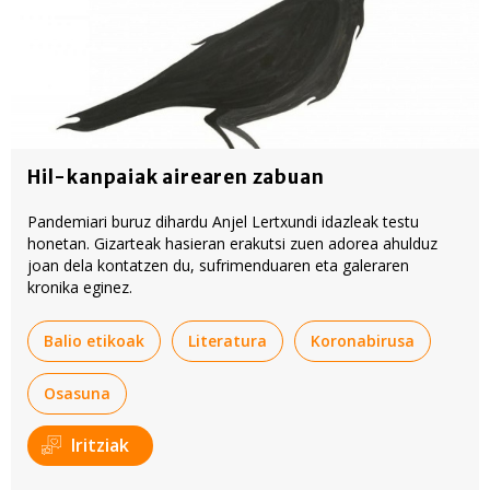
Hil-kanpaiak airearen zabuan
Pandemiari buruz dihardu Anjel Lertxundi idazleak testu
honetan. Gizarteak hasieran erakutsi zuen adorea ahulduz
joan dela kontatzen du, sufrimenduaren eta galeraren
kronika eginez.
Balio etikoak
Literatura
Koronabirusa
Osasuna
Iritziak