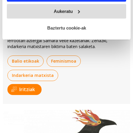
deklaraziotik edo Privacy triggerean klikatuz.
Aukeratu
Rocio Carrasco ote gara?
If you allow, we would also like to:
Collect information about your geographical
Baztertu cookie-ak
Espainiako telebista kate batean emaniko elkarrizketan
location which can be accurate to within several
pertsonaia ezagun batek eginiko salaketa kasua dakar
lerrootan aztergai Samara Velte kazetariak. Zehazki,
meters
indarkeria matxistaren biktima baten salaketa.
Identify your device by actively scanning it for
specific characteristics (fingerprinting)
Balio etikoak
Feminismoa
Find out more about how your personal data is processed
and set your preferences in the
details section
.
Indarkeria matxista
Webgune honek cookie propioak eta hirugarrenen cookie-
Iritziak
fitxategiak erabiltzen ditu. Zure esperientzia eta
zerbitzuak hobetzeko asmoz, cookie teknologiaz
baliatzen gara. Ohar hau onartuz gero, teknologia hori
erabiltzeko baimen esplizitua ematen diguzu.
Gehiago
irakurri