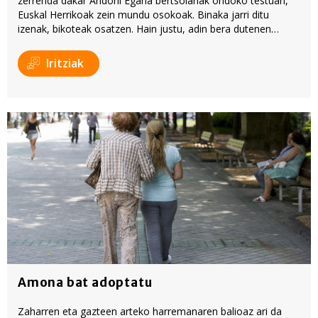
zerrenda dakar Andoni Egaña bertsolariak ondoko testuan,
Euskal Herrikoak zein mundu osokoak. Binaka jarri ditu
izenak, bikoteak osatzen. Hain justu, adin bera dutenen
arteko bikoteak egin dituela zehazten du; ordea, bikote
horietako bat ez da adinkidea. Zein ote da?
Iritziak
Amona bat adoptatu
Zaharren eta gazteen arteko harremanaren balioaz ari da