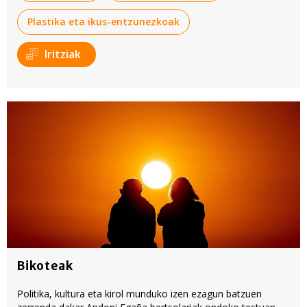
Plastika eta ikus-entzunezkoak
Iritziak
Bikoteak
Politika, kultura eta kirol munduko izen ezagun batzuen