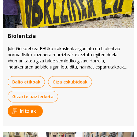
Biolentzia
Jule Goikoetxea EHUko irakasleak argudiatu du biolentzia
bortxa fisiko zuzenera murrizteak ezeztatu egiten duela
«humanitatea giza talde semiotiko gisa». Horrela,
indarkeriaren adibide ugari lotu ditu, hainbat esparrutakoak,
indarkeriaren esanahia osorik hartzeko aintzat, eta kontuan
izateko horren ondorioz eragiten diren egoerak.
Balio etikoak
Giza eskubideak
Gizarte bazterketa
Iritziak