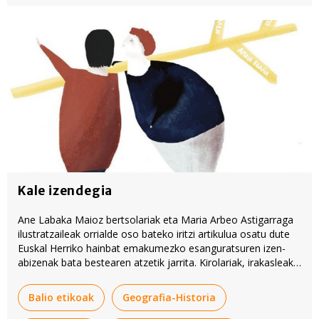
Kale izendegia
Ane Labaka Maioz bertsolariak eta Maria Arbeo Astigarraga
ilustratzaileak orrialde oso bateko iritzi artikulua osatu dute
Euskal Herriko hainbat emakumezko esanguratsuren izen-
abizenak bata bestearen atzetik jarrita. Kirolariak, irakasleak,
politikariak, indarkeria matxistaren biktimak... zerrenda
askotarikoa da oso.
Balio etikoak
Geografia-Historia