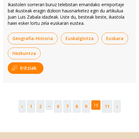
Ikastolen sorrerari buruz telebistan emandako erreportaje
bat ikusteak eragin dizkion hausnarketez egin du artikulua
Juan Luis Zabala idazleak. Uste du, besteak beste, ikastola
haiei esker lortu zela euskarari eustea.
Geografia-Historia
Euskalgintza
Euskara
Hezkuntza
Iritziak
...
10
‹
1
2
6
7
8
9
11
›