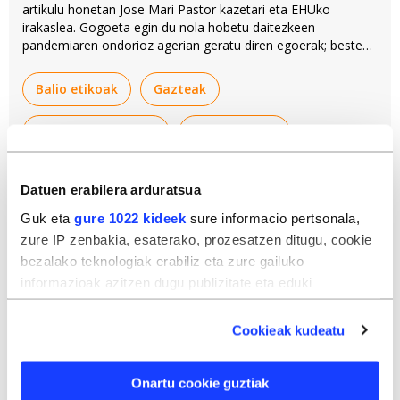
artikulu honetan Jose Mari Pastor kazetari eta EHUko
irakaslea. Gogoeta egin du nola hobetu daitezkeen
pandemiaren ondorioz agerian geratu diren egoerak; besteak
beste, bakardadea.
Balio etikoak
Gazteak
Gizarte bazterketa
Koronabirusa
Iritziak
Datuen erabilera arduratsua
Guk eta
gure 1022 kideek
sure informacio pertsonala,
zure IP zenbakia, esaterako, prozesatzen ditugu, cookie
bezalako teknologiak erabiliz eta zure gailuko
informazioak azitzen dugu publizitate eta eduki
pertsonalizatua, publizitatearen eta edukiaren neurketa,
audientzia-ikerketa eta zerbitzuen garapena eskaintzeko.
Cookieak kudeatu
Zure datuak nork eta zertarako erabiltzen dituen
hautatzeko aukera duzu. Zure onespena aldatzen edo
Onartu cookie guztiak
deuseztatzen ahal duzu edozein momentutan, Cookie