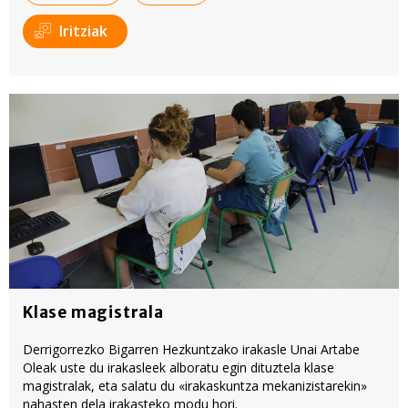
Iritziak
Klase magistrala
Derrigorrezko Bigarren Hezkuntzako irakasle Unai Artabe
Oleak uste du irakasleek alboratu egin dituztela klase
magistralak, eta salatu du «irakaskuntza mekanizistarekin»
nahasten dela irakasteko modu hori.