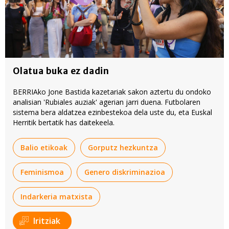
Olatua buka ez dadin
BERRIAko Jone Bastida kazetariak sakon aztertu du ondoko
analisian 'Rubiales auziak' agerian jarri duena. Futbolaren
sistema bera aldatzea ezinbestekoa dela uste du, eta Euskal
Herritik bertatik has daitekeela.
Balio etikoak
Gorputz hezkuntza
Feminismoa
Genero diskriminazioa
Indarkeria matxista
Iritziak