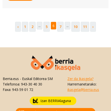
...
6
...
‹
1
2
5
7
10
11
›
Berria.eus
- Euskal Editorea SM
Zer da Ikasgela?
Telefonoa:
943-30 40 30
Harremanetarako:
Faxa:
943-59 01 72
ikasgela@berria.eus
Izan BERRIAlaguna