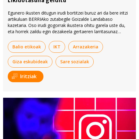
Likidotasuna gelditu
Egunero ikusten ditugun irudi bortitzei buruz ari da bere iritzi
artikuluan BERRIAko zutabegile Goizalde Landabaso
kazetaria. Oso irudi gogorrak ikustera ohitu garela uste du,
eta horrek zaildu egin dezakeela gertaeren larritasunaz
ohartzea.
Balio etikoak
IKT
Arrazakeria
Giza eskubideak
Sare sozialak
Iritziak