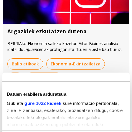
Argazkiek ezkutatzen dutena
BERRIAko Ekonomia saileko kazetari Aitor Biainek analisia
idatzi du
influencer
-ak protagonista dituen albiste bati buruz.
Balio etikoak
Ekonomia-Ekintzailetza
IKT
Sare sozialak
Iritziak
Datuen erabilera arduratsua
Guk eta
gure 1022 kideek
sure informacio pertsonala,
zure IP zenbakia, esaterako, prozesatzen ditugu, cookie
bezalako teknologiak erabiliz eta zure gailuko
informazioak azitzen dugu publizitate eta eduki
pertsonalizatua, publizitatearen eta edukiaren neurketa,