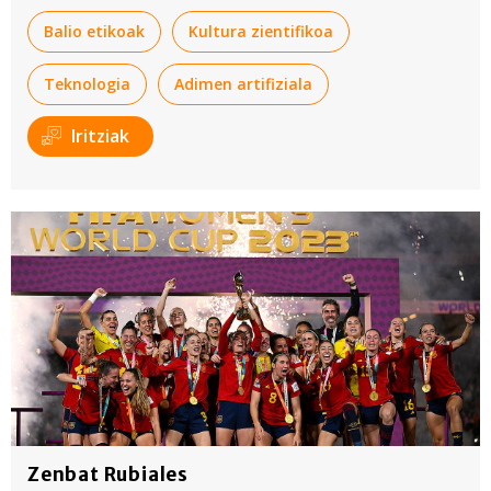
Balio etikoak
Kultura zientifikoa
Teknologia
Adimen artifiziala
Iritziak
Zenbat Rubiales