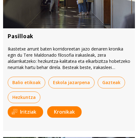
Pasilloak
Ikastetxe arrunt baten korridoreetan jazo denaren kronika
egin du Tere Maldonado filosofia irakasleak, zera
aldarrikatzeko: hezkuntza-kalitatea eta elkarbizitza hobetzeko
neurriak hartu behar direla. Besteak beste, irakasleei
alferrikako lan-kargak kentzeko eskaera egin du.
Balio etikoak
Eskola jazarpena
Gazteak
Hezkuntza
Iritziak
Kronikak