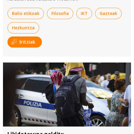
Balio etikoak
Filosofia
IKT
Gazteak
Hezkuntza
Iritziak