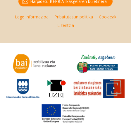
Harpidetu BERRIA Ikasgelaren buletinera
Lege Informazioa
Pribatutasun politika
Cookieak
Lizentzia