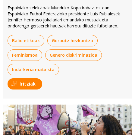
Espainiako selekzioak Munduko Kopa irabazi ostean
Espainiako Futbol Federazioko presidente Luis Rubialesek
Jennifer Hermoso jokalariari emandako musuak eta
ondorengo gertaerek hautsak harrotu dituzte futbolaren
munduan eta handik kanpo. Horren analisia egin du
BERRIAko kazetari Olatz Artolak, eta halako zenbat jokabide
Balio etikoak
Gorputz hezkuntza
izaten diren salatu.
Feminismoa
Genero diskriminazioa
Indarkeria matxista
Iritziak