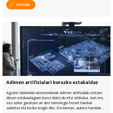
baliatzen gara. Ohar hau onartuz gero, teknologia hori
Iritziak
erabiltzeko baimen esplizitua ematen diguzu.
Gehiago
irakurri
Adimen artifizialari buruzko eztabaidaz
Agustin Markeida ekonomilariak adimen artifizialak sortzen
dituen eztabaidagaiei buruz idatzi du iritzi artikulua. Izan ere,
oso azkar garatzen ari den teknologia honek hainbat
zalantza eta kezka eragin ditu. Era berean, aukera handiak
eskain ditzakeela nabarmendu du Markeidak.