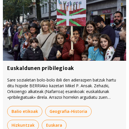
Euskaldunen pribilegioak
Sare sozialetan bolo-bolo ibili den adierazpen batzuk hartu
ditu hizpide BERRIAko kazetari Mikel P. Ansak. Zehazki,
Orkoiengo alkateak (Nafarroa) esanikoak: euskaldunak
«pribilegiatuak» direla. Arrazoi horrekin argudiatu zuen
euskararen erabileran murrizketak egitea udalean.
Balio etikoak
Geografia-Historia
Hizkuntzak
Euskara