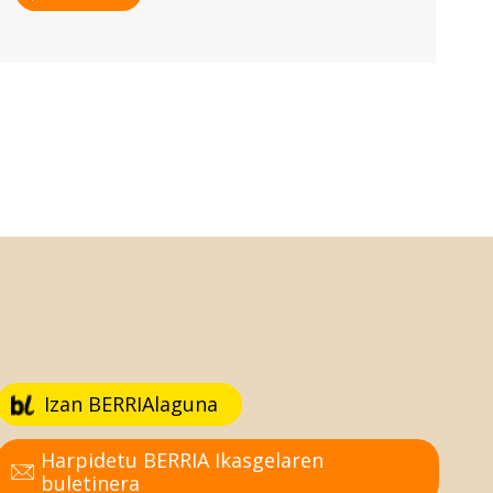
Izan BERRIAlaguna
Harpidetu BERRIA Ikasgelaren
buletinera