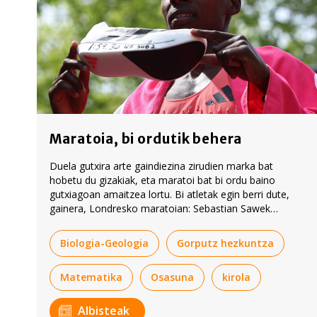
Maratoia, bi ordutik behera
Duela gutxira arte gaindiezina zirudien marka bat
hobetu du gizakiak, eta maratoi bat bi ordu baino
gutxiagoan amaitzea lortu. Bi atletak egin berri dute,
gainera, Londresko maratoian: Sebastian Sawek
1.59.30eko denboran egin zuen lasterketa, eta Yoif
Kejelchak, berriz, 1.59.41ekoan. Zientziak, prestakuntzak
Biologia-Geologia
Gorputz hezkuntza
eta oinetakoek lagundu egin dute erronka gainditzen.
Matematika
Osasuna
kirola
Albisteak