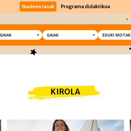
Ikasleen lanak
Programa didaktikoa
SGAIAK
GAIAK
EDUKI MOTAK
KIROLA