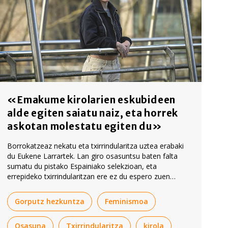
«Emakume kirolarien eskubideen
alde egiten saiatu naiz, eta horrek
askotan molestatu egiten du»
Borrokatzeaz nekatu eta txirrindularitza uztea erabaki
du Eukene Larrartek. Lan giro osasuntsu baten falta
sumatu du pistako Espainiako selekzioan, eta
errepideko txirrindularitzan ere ez du espero zuen
orekarik lortu.
Gorputz hezkuntza
Feminismoa
Osasuna
Txirrindularitza
kirola