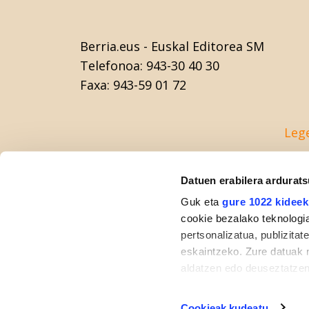
Berria.eus
- Euskal Editorea SM
Telefonoa:
943-30 40 30
Faxa:
943-59 01 72
Leg
Datuen erabilera ardurat
Guk eta
gure 1022 kideek
cookie bezalako teknologia
pertsonalizatua, publizita
eskaintzeko. Zure datuak 
aldatzen edo deuseztatzen
klikatuz.
Cookieak kudeatu