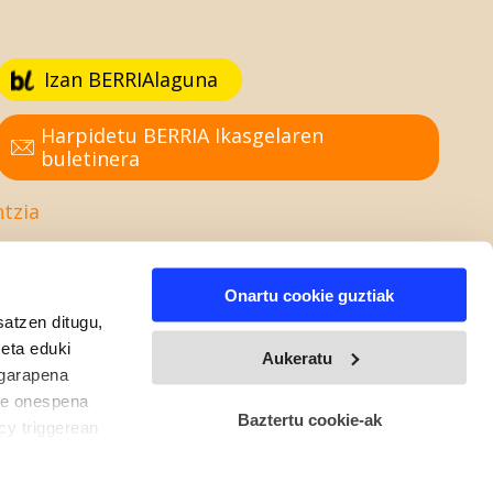
Izan BERRIAlaguna
Harpidetu BERRIA Ikasgelaren
buletinera
ntzia
Onartu cookie guztiak
satzen ditugu,
 eta eduki
Aukeratu
 garapena
ure onespena
Baztertu cookie-ak
cy triggerean