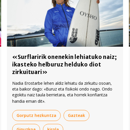
«Surflaririk onenekin lehiatuko naiz;
ikasteko helburuz helduko diot
zirkuituari»
Nadia Erostarbe lehen aldiz lehiatu da zirkuitu osoan,
eta baikor dago: «Buruz eta fisikoki ondo nago. Ondo
egokitu naiz taula berrietara, eta horrek konfiantza
handia eman dit».
Gorputz hezkuntza
Gazteak
Gipuzkoa
kirola