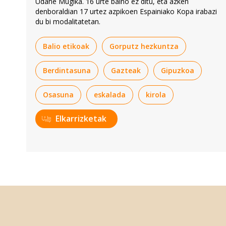
Udane Mugika. 16 urte baino ez ditu, eta azken
denboraldian 17 urtez azpikoen Espainiako Kopa irabazi
du bi modalitatetan.
Balio etikoak
Gorputz hezkuntza
Berdintasuna
Gazteak
Gipuzkoa
Osasuna
eskalada
kirola
Elkarrizketak