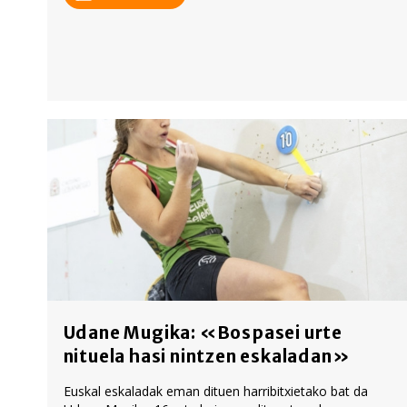
Udane Mugika: «Bospasei urte
nituela hasi nintzen eskaladan»
Euskal eskaladak eman dituen harribitxietako bat da