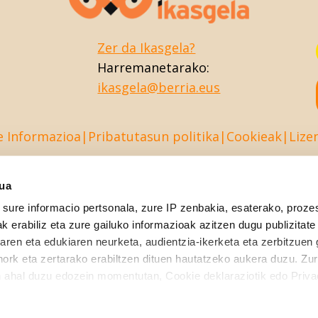
Zer da Ikasgela?
Harremanetarako:
ikasgela@berria.eus
e Informazioa
Pribatutasun politika
Cookieak
Lize
sua
sure informacio pertsonala, zure IP zenbakia, esaterako, proze
k erabiliz eta zure gailuko informazioak azitzen dugu publizitate
tearen eta edukiaren neurketa, audientzia-ikerketa eta zerbitzuen
nork eta zertarako erabiltzen dituen hautatzeko aukera duzu. Z
 ahal duzu edozein momentutan, Cookie deklaraziotik edo Priva