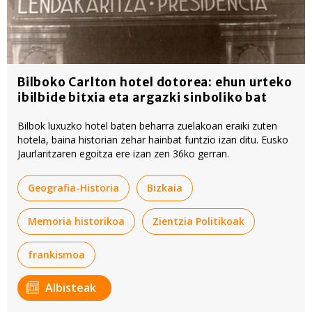
Bilboko Carlton hotel dotorea: ehun urteko
ibilbide bitxia eta argazki sinboliko bat
Bilbok luxuzko hotel baten beharra zuelakoan eraiki zuten
hotela, baina historian zehar hainbat funtzio izan ditu. Eusko
Jaurlaritzaren egoitza ere izan zen 36ko gerran.
Geografia-Historia
Bizkaia
Memoria historikoa
Zientzia Politikoak
frankismoa
Albisteak