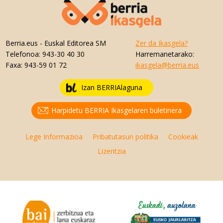
Berria.eus
- Euskal Editorea SM
Zer da Ikasgela?
Telefonoa:
943-30 40 30
Harremanetarako:
Faxa:
943-59 01 72
ikasgela@berria.eus
Izan BERRIAlaguna
Harpidetu BERRIA Ikasgelaren buletinera
Lege Informazioa
Pribatutasun politika
Cookieak
Lizentzia