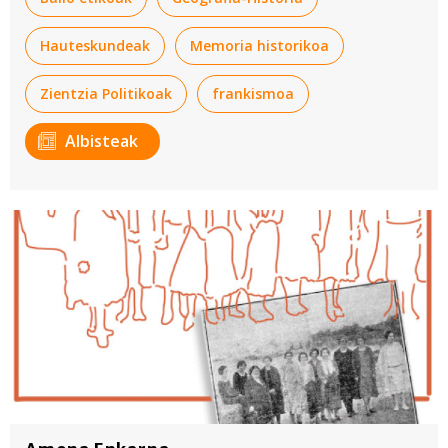
Hauteskundeak
Memoria historikoa
Zientzia Politikoak
frankismoa
Albisteak