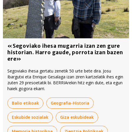
«Segoviako ihesa mugarria izan zen gure
historian. Harro gaude, porrota izan bazen
ere»
Segoviako ihesa gertatu zenetik 50 urte bete dira. Josu
Ibargutxi eta Enrique Gesalaga izan ziren kartzelatik ihes egin
zuten 29 presoetatik bi. BERRIArekin hitz egin dute, eta egun
haiek gogora ekarri.
Balio etikoak
Geografia-Historia
Eskubide sozialak
Giza eskubideak
Memoria historikoa
Zientzia Politikoak