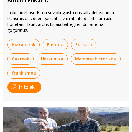
Amona Enkarna
Iñaki Iurrebaso Biteri soziolinguista euskaltzaletasunean
transmisioak duen garrantziaz mintzatu da iritzi artikulu
honetan. Haurtzarotik bidaia bat egiten du, amona
gogoratuz.
Hizkuntzak
Euskara
Euskara
Gazteak
Hezkuntza
Memoria historikoa
frankismoa
Iritziak