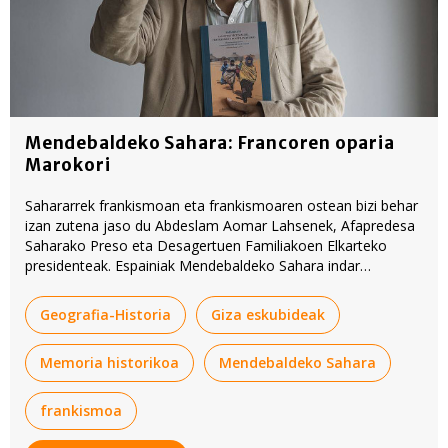
Mendebaldeko Sahara: Francoren oparia
Marokori
Sahararrek frankismoan eta frankismoaren ostean bizi behar
izan zutena jaso du Abdeslam Aomar Lahsenek, Afapredesa
Saharako Preso eta Desagertuen Familiakoen Elkarteko
presidenteak. Espainiak Mendebaldeko Sahara indar
inbaditzaile bati eman izana txarretsi du, eta adierazi du
frankismotik hona egoera ez dela hobetu.
Geografia-Historia
Giza eskubideak
Memoria historikoa
Mendebaldeko Sahara
frankismoa