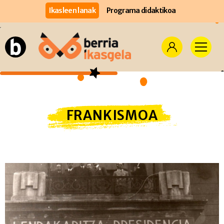
Ikasleen lanak
Programa didaktikoa
FRANKISMOA