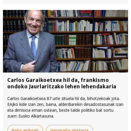
Carlos Garaikoetxea hil da, frankismo
ondoko Jaurlaritzako lehen lehendakaria
Carlos Garaikoetxea 87 urte zituela hil da, bihotzekoak jota.
EAJko kide izan zen, baina, alderdiarekin desadostasunak izan
eta dimisioa eman ostean, beste talde politiko bat sortu
zuen: Eusko Alkartasuna.
Balio etikoak
Geografia-Historia