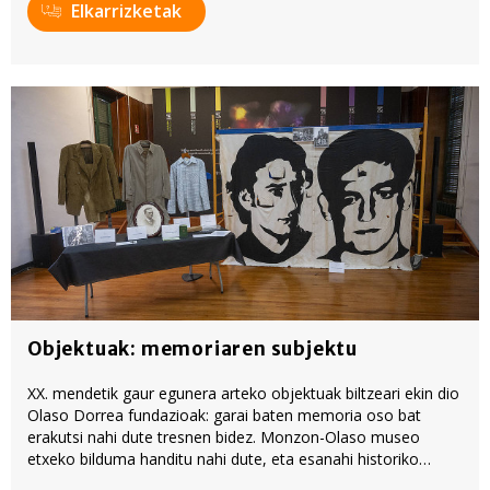
Elkarrizketak
Objektuak: memoriaren subjektu
XX. mendetik gaur egunera arteko objektuak biltzeari ekin dio
Olaso Dorrea fundazioak: garai baten memoria oso bat
erakutsi nahi dute tresnen bidez. Monzon-Olaso museo
etxeko bilduma handitu nahi dute, eta esanahi historiko
handiko objektuak eskatu dituzte horretarako. Zortzi pieza