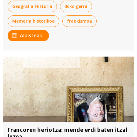
eskuratu dituzte.
Geografia-Historia
36ko gerra
Memoria historikoa
frankismoa
Albisteak
Francoren heriotza: mende erdi baten itzal
luzea