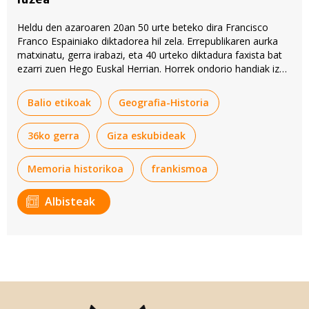
Heldu den azaroaren 20an 50 urte beteko dira Francisco
Franco Espainiako diktadorea hil zela. Errepublikaren aurka
matxinatu, gerra irabazi, eta 40 urteko diktadura faxista bat
ezarri zuen Hego Euskal Herrian. Horrek ondorio handiak izan
zituen arlo askotan. BERRIAk 'Franco hil zen, eta...' bilduma
hasi du, frankismoaren erradiografia bat egiteko.
Balio etikoak
Geografia-Historia
36ko gerra
Giza eskubideak
Memoria historikoa
frankismoa
Albisteak