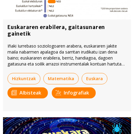
Euskararen erabilera, gaitasunaren
gainetik
Iñaki Iurrebaso soziologoaren arabera, euskararen jakite
maila nabarmen apalagoa da sarritan irudikatu izan dena
baino; euskararen erabilera, berriz, handiagoa, dagoen
gaitasuna eta soilik arrazoi instrumentalak kontuan hartuta
legokiokeena baino.
Hizkuntzak
Matematika
Euskara
Albisteak
Infografiak