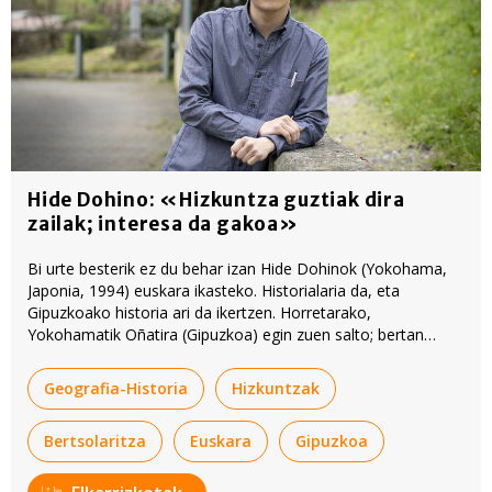
Hide Dohino: «Hizkuntza guztiak dira
zailak; interesa da gakoa»
Bi urte besterik ez du behar izan Hide Dohinok (Yokohama,
Japonia, 1994) euskara ikasteko. Historialaria da, eta
Gipuzkoako historia ari da ikertzen. Horretarako,
Yokohamatik Oñatira (Gipuzkoa) egin zuen salto; bertan
baitago Gipuzkoako Artxibo Historikoa. Bertsozaletu ere egin
da.
Geografia-Historia
Hizkuntzak
Bertsolaritza
Euskara
Gipuzkoa