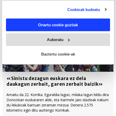
pertsonalizatua, publizitatearen eta edukiaren neurketa,
audientzia-ikerketa eta zerbitzuen garapena eskaintzeko.
Cookieak kudeatu
Zure datuak nork eta zertarako erabiltzen dituen
hautatzeko aukera duzu. Zure onespena aldatzen edo
Onartu cookie guztiak
deuseztatzen ahal duzu edozein momentutan, Cookie
deklaraziotik edo Privacy triggerean klikatuz.
Aukeratu
If you allow, we would also like to:
Collect information about your geographical
Baztertu cookie-ak
location which can be accurate to within several
meters
Identify your device by actively scanning it for
specific characteristics (fingerprinting)
«Sinistu dezagun euskara ez dela
daukagun zerbait, garen zerbait baizik»
Find out more about how your personal data is processed
and set your preferences in the
details section
.
Amaitu da 22. Korrika. Eguraldia lagun, milaka lagun bildu dira
Donostian euskararen alde, eta Karmele Jaio idazleak irakurri
Webgune honek cookie propioak eta hirugarrenen cookie-
du lekukoak barruan zeraman mezua. Denera 2.575
fitxategiak erabiltzen ditu. Zure esperientzia eta
kilometro egin ditu aurtengo Korrikak.
zerbitzuak hobetzeko asmoz, cookie teknologiaz