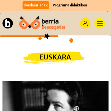
Ikasleen lanak
Programa didaktikoa
EUSKARA