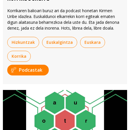
Korrikaren balioari buruz ari da podcast honetan Kirmen
Uribe idazlea. Euskaldunoi elkarrekin korri egiteak ematen
digun alaitasuna beharrezkoa dela uste du. Eta jada denona
denez, jada ez dela inorena. Hots, librea dela, libre doala.
Hizkuntzak
Euskalgintza
Euskara
Korrika
Podcastak