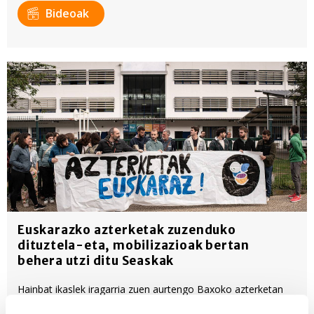
Bideoak
Euskarazko azterketak zuzenduko
dituztela-eta, mobilizazioak bertan
behera utzi ditu Seaskak
Hainbat ikaslek iragarria zuen aurtengo Baxoko azterketan
planto egin eta euskaraz erantzungo zituztela galderak.