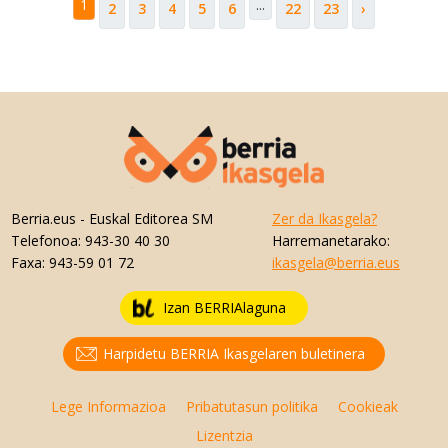
1
...
2
3
4
5
6
22
23
›
Berria.eus
- Euskal Editorea SM
Zer da Ikasgela?
Telefonoa:
943-30 40 30
Harremanetarako:
Faxa:
943-59 01 72
ikasgela@berria.eus
Izan BERRIAlaguna
Harpidetu BERRIA Ikasgelaren buletinera
Lege Informazioa
Pribatutasun politika
Cookieak
Lizentzia