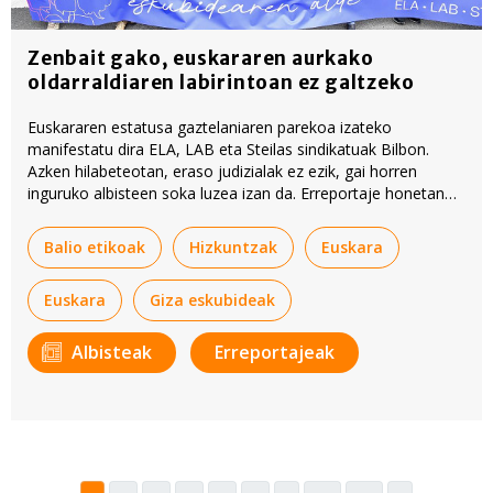
Zenbait gako, euskararen aurkako
oldarraldiaren labirintoan ez galtzeko
Euskararen estatusa gaztelaniaren parekoa izateko
manifestatu dira ELA, LAB eta Steilas sindikatuak Bilbon.
Azken hilabeteotan, eraso judizialak ez ezik, gai horren
inguruko albisteen soka luzea izan da. Erreportaje honetan
hainbat argibide eta gako eman ditu BERRIAk, auzia zertan
den hobeto ulertu ahal izateko.
Balio etikoak
Hizkuntzak
Euskara
Euskara
Giza eskubideak
Albisteak
Erreportajeak