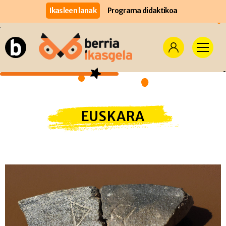
Ikasleen lanak
Programa didaktikoa
EUSKARA