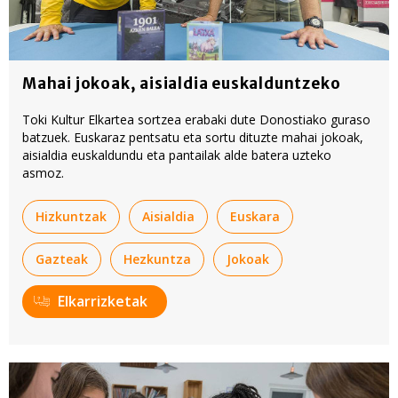
Mahai jokoak, aisialdia euskalduntzeko
Toki Kultur Elkartea sortzea erabaki dute Donostiako guraso
batzuek. Euskaraz pentsatu eta sortu dituzte mahai jokoak,
aisialdia euskaldundu eta pantailak alde batera uzteko
asmoz.
Hizkuntzak
Aisialdia
Euskara
Gazteak
Hezkuntza
Jokoak
Elkarrizketak