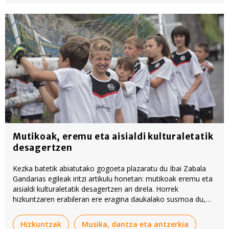
Mutikoak, eremu eta aisialdi kulturaletatik
desagertzen
Kezka batetik abiatutako gogoeta plazaratu du Ibai Zabala
Gandarias egileak iritzi artikulu honetan: mutikoak eremu eta
aisialdi kulturaletatik desagertzen ari direla. Horrek
hizkuntzaren erabileran ere eragina daukalako susmoa du,
eta proposamen zehatza egin du, 'Kultura-sorkuntza' izeneko
ikasgaia erabiltzea LHtik batxilergora arte.
Hizkuntzak
Musika, dantza eta antzerkia