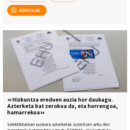
Albisteak
«Hizkuntza ereduen auzia hor daukagu.
Azterketa bat zerokoa da, eta hurrengoa,
hamarrekoa»
Selektibitatean euskara azterketak zuzentzen aritu den