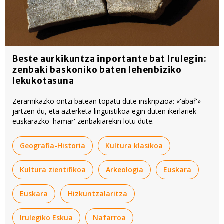
Beste aurkikuntza inportante bat Irulegin:
zenbaki baskoniko baten lehenbiziko
lekukotasuna
Zeramikazko ontzi batean topatu dute inskripzioa: «'abaŕ'»
jartzen du, eta azterketa linguistikoa egin duten ikerlariek
euskarazko 'hamar' zenbakiarekin lotu dute.
Geografia-Historia
Kultura klasikoa
Kultura zientifikoa
Arkeologia
Euskara
Euskara
Hizkuntzalaritza
Irulegiko Eskua
Nafarroa