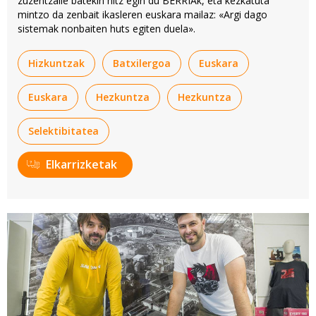
zuzentzaile batekin hitz egin du BERRIAk, eta kezkatuta
mintzo da zenbait ikasleren euskara mailaz: «Argi dago
sistemak nonbaiten huts egiten duela».
Hizkuntzak
Batxilergoa
Euskara
Euskara
Hezkuntza
Hezkuntza
Selektibitatea
Elkarrizketak