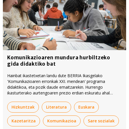
Komunikazioaren mundura hurbiltzeko
gida didaktiko bat
Hainbat ikastetxetan landu dute BERRIA Ikasgelako
'Komunikazioaren erronkak XXI. mendean' programa
didaktikoa, eta pozik daude emaitzarekin. Hurrengo
ikasturterako aurtengoaren prezio erdian eskuratu ahal
izango da programaren edukia, BERRIAren eta Jaurlaritzaren
arteko akordioari esker.
Hizkuntzak
Literatura
Euskara
Kazetaritza
Komunikazioa
Sare sozialak