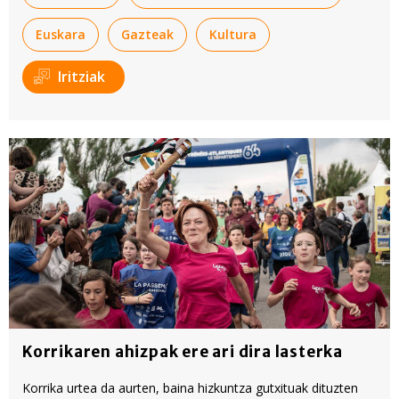
Euskara
Gazteak
Kultura
Iritziak
Korrikaren ahizpak ere ari dira lasterka
Korrika urtea da aurten, baina hizkuntza gutxituak dituzten