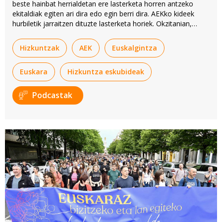
beste hainbat herrialdetan ere lasterketa horren antzeko
ekitaldiak egiten ari dira edo egin berri dira. AEKko kideek
hurbiletik jarraitzen dituzte lasterketa horiek. Okzitanian,
Bretainian eta Herrialde Katalanetan dituzte Korrikaren
antzeko ekinaldiak.
Hizkuntzak
AEK
Euskalgintza
Euskara
Hizkuntza eskubideak
Podcastak