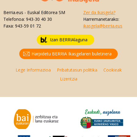
Berria.eus
- Euskal Editorea SM
Zer da Ikasgela?
Telefonoa:
943-30 40 30
Harremanetarako:
Faxa:
943-59 01 72
ikasgela@berria.eus
Izan BERRIAlaguna
Harpidetu BERRIA Ikasgelaren buletinera
Lege Informazioa
Pribatutasun politika
Cookieak
Lizentzia