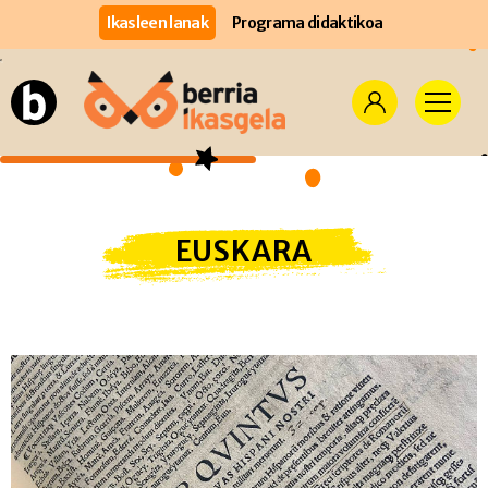
Ikasleen lanak
Programa didaktikoa
EUSKARA