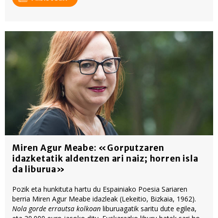
Miren Agur Meabe: «Gorputzaren
idazketatik aldentzen ari naiz; horren isla
da liburua»
Pozik eta hunkituta hartu du Espainiako Poesia Sariaren
berria Miren Agur Meabe idazleak (Lekeitio, Bizkaia, 1962).
Nola gorde errautsa kolkoan
liburuagatik saritu dute egilea,