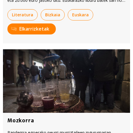
eta 20.000 euro jasoko ditu. Euskarazko liburu batek sari hori
jasotzen duen lehen aldia da.
Literatura
Bizkaia
Euskara
Elkarrizketak
Mozkorra
Pandemia egoerako neurri murriztaileen ingurumarian,