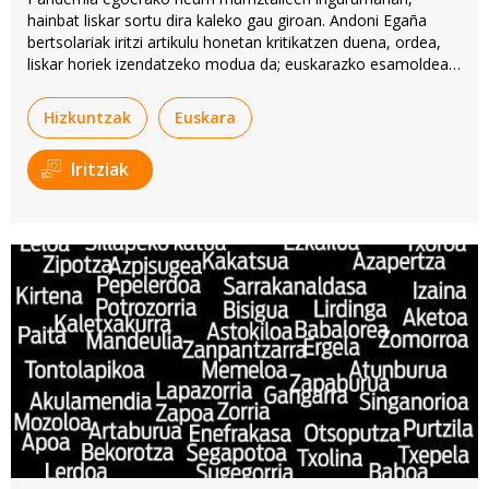
hainbat liskar sortu dira kaleko gau giroan. Andoni Egaña
bertsolariak iritzi artikulu honetan kritikatzen duena, ordea,
liskar horiek izendatzeko modua da; euskarazko esamoldeak
nola eta zertarako erabiltzen diren.
Hizkuntzak
Euskara
Iritziak