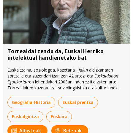
Torrealdai zendu da, Euskal Herriko
intelektual handienetako bat
Euskaltzaina, soziologoa, kazetaria...
Jakin
aldizkariaren
sortzaile eta zuzendari izan zen 42 urtez, eta
Euskaldunon
Egunkaria
-ren lehendakari 2003an indarrez itxi zuten arte.
Torrealdairen kazetaritza, soziolinguistika eta kultur lanek
ekarpen oparoa egin dute.
Geografia-Historia
Euskal prentsa
Euskalgintza
Euskara
Albisteak
Bideoak