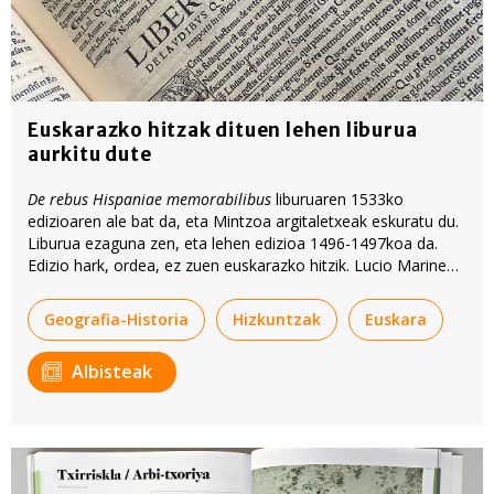
Euskarazko hitzak dituen lehen liburua
aurkitu dute
De rebus Hispaniae memorabilibus
liburuaren 1533ko
edizioaren ale bat da, eta Mintzoa argitaletxeak eskuratu du.
Liburua ezaguna zen, eta lehen edizioa 1496-1497koa da.
Edizio hark, ordea, ez zuen euskarazko hitzik. Lucio Marineo
Siculorena da lana.
Geografia-Historia
Hizkuntzak
Euskara
Albisteak