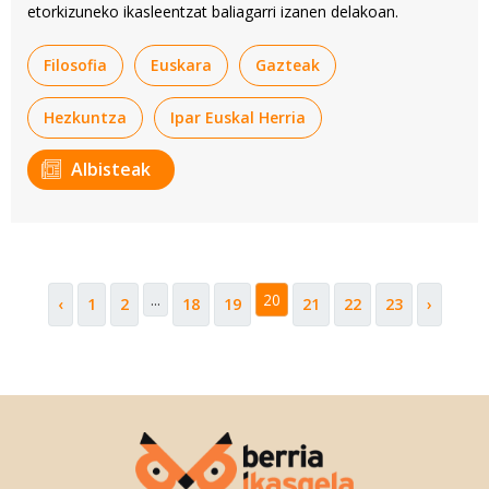
etorkizuneko ikasleentzat baliagarri izanen delakoan.
Filosofia
Euskara
Gazteak
Hezkuntza
Ipar Euskal Herria
Albisteak
...
20
‹
1
2
18
19
21
22
23
›