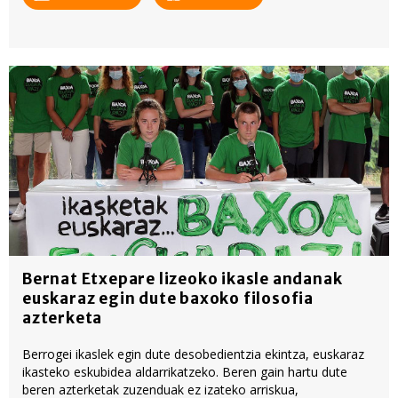
Bernat Etxepare lizeoko ikasle andanak
euskaraz egin dute baxoko filosofia
azterketa
Berrogei ikaslek egin dute desobedientzia ekintza, euskaraz
ikasteko eskubidea aldarrikatzeko. Beren gain hartu dute
beren azterketak zuzenduak ez izateko arriskua,