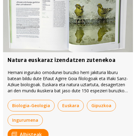
Natura euskaraz izendatzen zutenekoa
Hernani inguruko ornodunei buruzko herri jakituria liburu
batean bildu dute Eñaut Agirre Goia filologoak eta Iñaki Sanz-
Azkue biologoak. Euskara eta natura uztartuta, desagertzen
ari den mundu ikuskera bat jaso dute 150 espezieri buruzko
fitxetan, transmisioan gertatzen ari den etena leuntzeko
asmoz.
Biologia-Geologia
Euskara
Gipuzkoa
Ingurumena
Albisteak