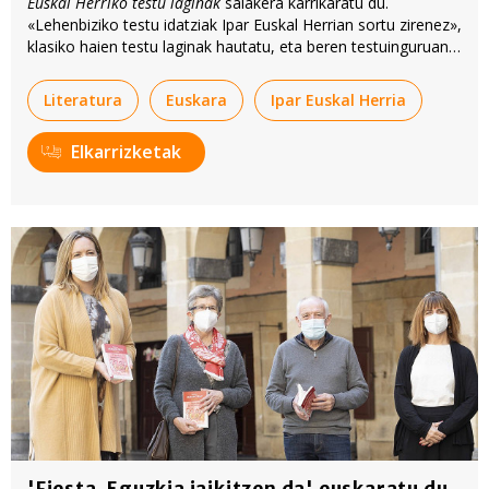
Euskal Herriko testu laginak
saiakera karrikaratu du.
«Lehenbiziko testu idatziak Ipar Euskal Herrian sortu zirenez»,
klasiko haien testu laginak hautatu, eta beren testuinguruan
kokatu ditu.
Literatura
Euskara
Ipar Euskal Herria
Elkarrizketak
'Fiesta. Eguzkia jaikitzen da' euskaratu du