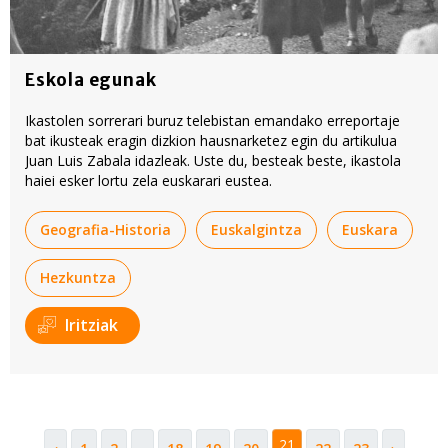
Eskola egunak
Ikastolen sorrerari buruz telebistan emandako erreportaje
bat ikusteak eragin dizkion hausnarketez egin du artikulua
Juan Luis Zabala idazleak. Uste du, besteak beste, ikastola
haiei esker lortu zela euskarari eustea.
Geografia-Historia
Euskalgintza
Euskara
Hezkuntza
Iritziak
...
21