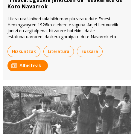
Koro Navarrok
Literatura Unibertsala bilduman plazaratu dute Ernest
Hemingwayren 1926ko eleberri ezaguna. Anjel Lertxundik
jantzi du argitalpena, hitzaurre batekin. Idazle
estatubatuarraren idazkera goraipatu dute Navarrok eta
Lertxundik. Besteak beste, liburuan ageri den errealismoaren
dohaina.
Hizkuntzak
Literatura
Euskara
Albisteak