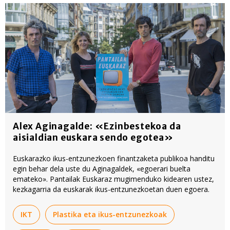
Alex Aginagalde: «Ezinbestekoa da
aisialdian euskara sendo egotea»
Euskarazko ikus-entzunezkoen finantzaketa publikoa handitu
egin behar dela uste du Aginagaldek, «egoerari buelta
emateko». Pantailak Euskaraz mugimenduko kidearen ustez,
kezkagarria da euskarak ikus-entzunezkoetan duen egoera.
IKT
Plastika eta ikus-entzunezkoak