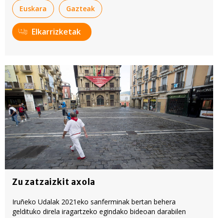
Euskara
Gazteak
Elkarrizketak
Zu zatzaizkit axola
Iruñeko Udalak 2021eko sanferminak bertan behera
geldituko direla iragartzeko egindako bideoan darabilen