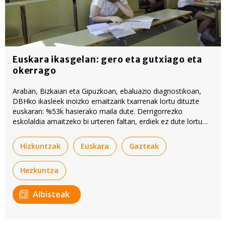
Euskara ikasgelan: gero eta gutxiago eta
okerrago
Araban, Bizkaian eta Gipuzkoan, ebaluazio diagnostikoan,
DBHko ikasleek inoizko emaitzarik txarrenak lortu dituzte
euskaran: %53k hasierako maila dute. Derrigorrezko
eskolaldia amaitzeko bi urteren faltan, erdiek ez dute lortu
erreferentziazko euskara maila (B2).
Hizkuntzak
Euskara
Gazteak
Hezkuntza
Albisteak