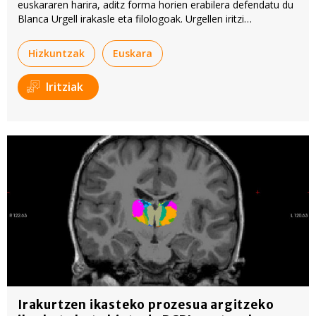
euskararen harira, aditz forma horien erabilera defendatu du
Blanca Urgell irakasle eta filologoak. Urgellen iritzi
artikuluaren goiburuan bezala,
Zu zatzaizkit axola
leloa
darabilte bideoan, adierazi nahian herritarren osasuna
Hizkuntzak
Euskara
garrantzitsuagoa dela jaiak baino.
Iritziak
Irakurtzen ikasteko prozesua argitzeko