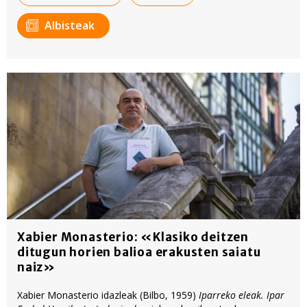
irakurri
Albisteak
Xabier Monasterio: «Klasiko deitzen
ditugun horien balioa erakusten saiatu
naiz»
Xabier Monasterio idazleak (Bilbo, 1959)
Iparreko eleak. Ipar