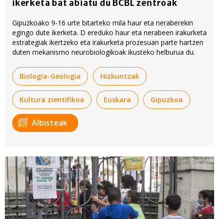
ikerketa bat abiatu du BCBL zentroak
Gipuzkoako 9-16 urte bitarteko mila haur eta neraberekin
egingo dute ikerketa. D ereduko haur eta nerabeen irakurketa
estrategiak ikertzeko eta irakurketa prozesuan parte hartzen
duten mekanismo neurobiologikoak ikusteko helburua du.
Biologia-Geologia
Hizkuntzak
Kultura zientifikoa
Euskara
Gipuzkoa
Albisteak