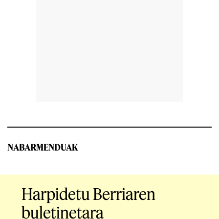
NABARMENDUAK
Harpidetu Berriaren
buletinetara