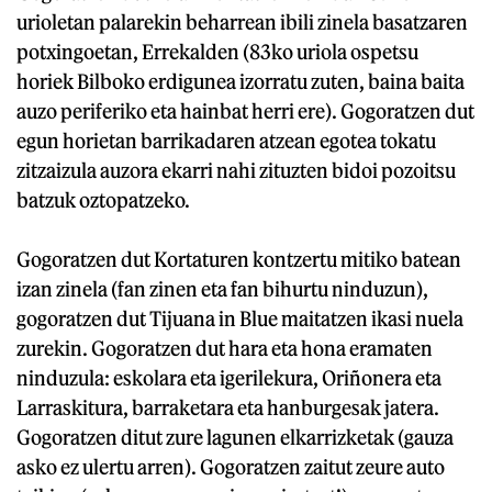
urioletan palarekin beharrean ibili zinela basatzaren
potxingoetan, Errekalden (83ko uriola ospetsu
horiek Bilboko erdigunea izorratu zuten, baina baita
auzo periferiko eta hainbat herri ere). Gogoratzen dut
egun horietan barrikadaren atzean egotea tokatu
zitzaizula auzora ekarri nahi zituzten bidoi pozoitsu
batzuk oztopatzeko.
Gogoratzen dut Kortaturen kontzertu mitiko batean
izan zinela (fan zinen eta fan bihurtu ninduzun),
gogoratzen dut Tijuana in Blue maitatzen ikasi nuela
zurekin. Gogoratzen dut hara eta hona eramaten
ninduzula: eskolara eta igerilekura, Oriñonera eta
Larraskitura, barraketara eta hanburgesak jatera.
Gogoratzen ditut zure lagunen elkarrizketak (gauza
asko ez ulertu arren). Gogoratzen zaitut zeure auto