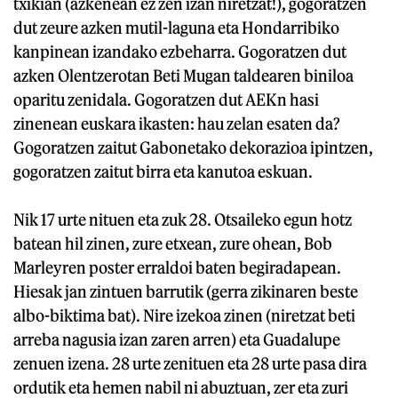
txikian (azkenean ez zen izan niretzat!), gogoratzen
dut zeure azken mutil-laguna eta Hondarribiko
kanpinean izandako ezbeharra. Gogoratzen dut
azken Olentzerotan Beti Mugan taldearen biniloa
oparitu zenidala. Gogoratzen dut AEKn hasi
zinenean euskara ikasten: hau zelan esaten da?
Gogoratzen zaitut Gabonetako dekorazioa ipintzen,
gogoratzen zaitut birra eta kanutoa eskuan.
Nik 17 urte nituen eta zuk 28. Otsaileko egun hotz
batean hil zinen, zure etxean, zure ohean, Bob
Marleyren poster erraldoi baten begiradapean.
Hiesak jan zintuen barrutik (gerra zikinaren beste
albo-biktima bat). Nire izekoa zinen (niretzat beti
arreba nagusia izan zaren arren) eta Guadalupe
zenuen izena. 28 urte zenituen eta 28 urte pasa dira
ordutik eta hemen nabil ni abuztuan, zer eta zuri