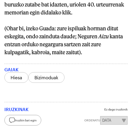
buruzko zutabe bat idazten, uriolen 40. urteurrenak
memorian egin didalako klik.
(Ohar bi, izeko Guada: zure ispiluak horman ditut
eskegita, ondo zainduta daude; Neguren
Aizu
kanta
entzun orduko negargura sartzen zait zure
kulpagatik, kabroia, maite zaitut).
GAIAK
Hiesa
Bizimoduak
IRUZKINAK
Ez dago iruzkinik
Iruzkin bat egin
ORDENATU