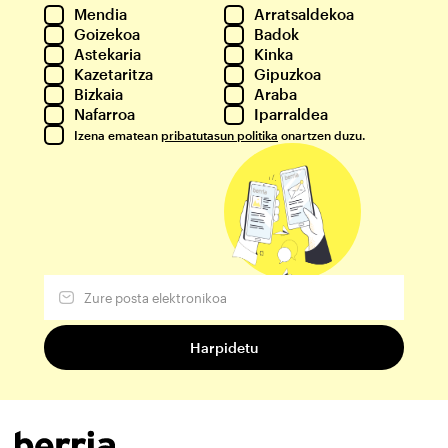
Mendia
Arratsaldekoa
Goizekoa
Badok
Astekaria
Kinka
Kazetaritza
Gipuzkoa
Bizkaia
Araba
Nafarroa
Iparraldea
Izena ematean
pribatutasun politika
onartzen duzu.