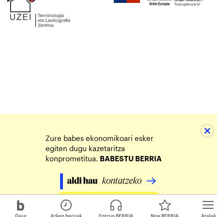
Zure babes ekonomikoari esker
egiten dugu kazetaritza
konprometitua.
BABESTU BERRIA
Egin zure ekarpena
Gaur
Azken berriak
Entzun BERRIA
Nire BERRIA
Atalak