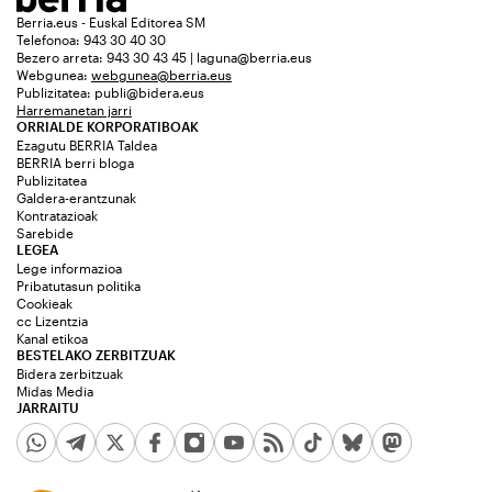
Berria.eus - Euskal Editorea SM
Telefonoa: 943 30 40 30
Bezero arreta: 943 30 43 45 | laguna@berria.eus
Webgunea:
webgunea@berria.eus
Publizitatea:
publi@bidera.eus
Harremanetan jarri
ORRIALDE KORPORATIBOAK
Ezagutu BERRIA Taldea
BERRIA berri bloga
Publizitatea
Galdera-erantzunak
Kontratazioak
Sarebide
LEGEA
Lege informazioa
Pribatutasun politika
Cookieak
cc Lizentzia
Kanal etikoa
BESTELAKO ZERBITZUAK
Bidera zerbitzuak
Midas Media
JARRAITU