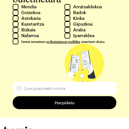
Mendia
Arratsaldekoa
Goizekoa
Badok
Astekaria
Kinka
Kazetaritza
Gipuzkoa
Bizkaia
Araba
Nafarroa
Iparraldea
Izena ematean
pribatutasun politika
onartzen duzu.