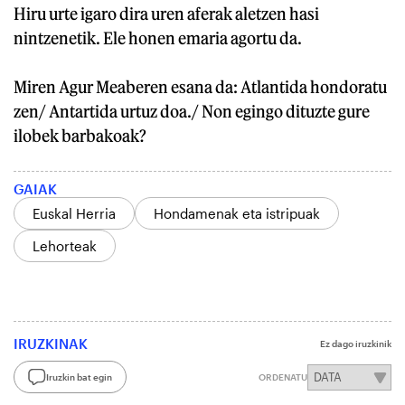
Hiru urte igaro dira uren aferak aletzen hasi
nintzenetik. Ele honen emaria agortu da.
Miren Agur Meaberen esana da: Atlantida hondoratu
zen/ Antartida urtuz doa./ Non egingo dituzte gure
ilobek barbakoak?
GAIAK
Euskal Herria
Hondamenak eta istripuak
Lehorteak
IRUZKINAK
Ez dago iruzkinik
Iruzkin bat egin
ORDENATU