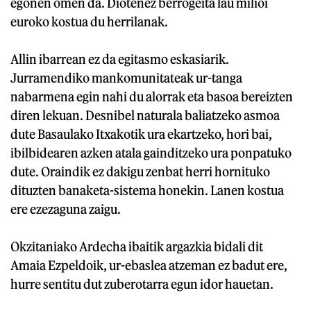
egonen omen da. Diotenez berrogeita lau milioi
euroko kostua du herrilanak.
Allin ibarrean ez da egitasmo eskasiarik.
Jurramendiko mankomunitateak ur-tanga
nabarmena egin nahi du alorrak eta basoa bereizten
diren lekuan. Desnibel naturala baliatzeko asmoa
dute Basaulako Itxakotik ura ekartzeko, hori bai,
ibilbidearen azken atala gainditzeko ura ponpatuko
dute. Oraindik ez dakigu zenbat herri hornituko
dituzten banaketa-sistema honekin. Lanen kostua
ere ezezaguna zaigu.
Okzitaniako Ardecha ibaitik argazkia bidali dit
Amaia Ezpeldoik, ur-ebaslea atzeman ez badut ere,
hurre sentitu dut zuberotarra egun idor hauetan.