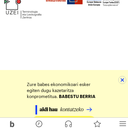
Zure babes ekonomikoari esker
egiten dugu kazetaritza
konprometitua.
BABESTU BERRIA
Egin zure ekarpena