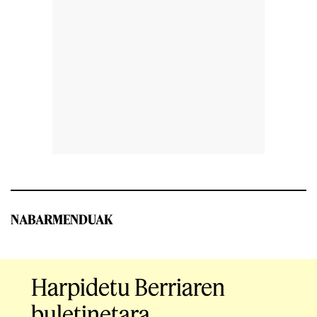
NABARMENDUAK
Harpidetu Berriaren
buletinetara