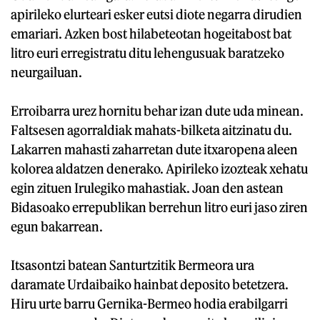
apirileko elurteari esker eutsi diote negarra dirudien
emariari. Azken bost hilabeteotan hogeitabost bat
litro euri erregistratu ditu lehengusuak baratzeko
neurgailuan.
Erroibarra urez hornitu behar izan dute uda minean.
Faltsesen agorraldiak mahats-bilketa aitzinatu du.
Lakarren mahasti zaharretan dute itxaropena aleen
kolorea aldatzen denerako. Apirileko izozteak xehatu
egin zituen Irulegiko mahastiak. Joan den astean
Bidasoako errepublikan berrehun litro euri jaso ziren
egun bakarrean.
Itsasontzi batean Santurtzitik Bermeora ura
daramate Urdaibaiko hainbat deposito betetzera.
Hiru urte barru Gernika-Bermeo hodia erabilgarri