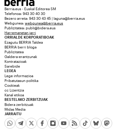
Berria.eus - Euskal Editorea SM
Telefonoa: 943 30 40 30
Bezero arreta: 943 30 43 45 | laguna@berria.eus
Webgunea:
webgunea@berria.eus
Publizitatea:
publi@bidera.eus
Harremanetan jarri
ORRIALDE KORPORATIBOAK
Ezagutu BERRIA Taldea
BERRIA berri bloga
Publizitatea
Galdera-erantzunak
Kontratazioak
Sarebide
LEGEA
Lege informazioa
Pribatutasun politika
Cookieak
cc Lizentzia
Kanal etikoa
BESTELAKO ZERBITZUAK
Bidera zerbitzuak
Midas Media
JARRAITU