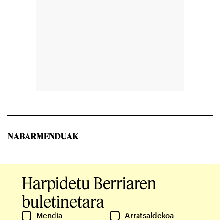
NABARMENDUAK
Harpidetu Berriaren
buletinetara
Mendia
Arratsaldekoa