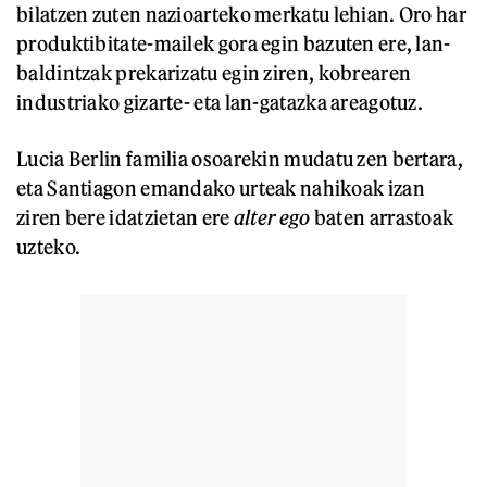
bilatzen zuten nazioarteko merkatu lehian. Oro har
produktibitate-mailek gora egin bazuten ere, lan-
baldintzak prekarizatu egin ziren, kobrearen
industriako gizarte- eta lan-gatazka areagotuz.
Lucia Berlin familia osoarekin mudatu zen bertara,
eta Santiagon emandako urteak nahikoak izan
ziren bere idatzietan ere
alter ego
baten arrastoak
uzteko.