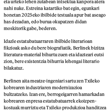
eta urteko lehen zutabean intsektua kanpora atera
nahi nuke. Estreina katartiko bat egin, egunkari
honetan 2025eko ibilbide testuala apur bat aseago
has dezadan, edo burua okupatzen didan
moskitorik gabe, bederen.
Idazle estatubatuarraren ibilbide literarioan
fikzioak asko du bere biografiatik. Berlinek bizitza
literatura-material bihurtu zuen eta idazteari eutsi
zion, bere existentzia bihurria lehengai literario
bilakatuz.
Berlinen aita meatze-ingeniari sartu zen Txileko
kobrearen industriaren modernizazioa
bultzatzeko. Izan ere, berrogeigarren hamarkadan
kobrearen enpresa estatubatuarrek ekoizpen-
kostuak murriztu eta Txileko produkzioa handitzea