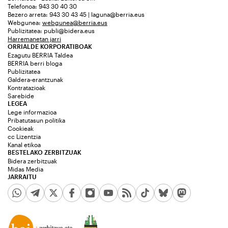
Telefonoa: 943 30 40 30
Bezero arreta: 943 30 43 45 | laguna@berria.eus
Webgunea:
webgunea@berria.eus
Publizitatea:
publi@bidera.eus
Harremanetan jarri
ORRIALDE KORPORATIBOAK
Ezagutu BERRIA Taldea
BERRIA berri bloga
Publizitatea
Galdera-erantzunak
Kontratazioak
Sarebide
LEGEA
Lege informazioa
Pribatutasun politika
Cookieak
cc Lizentzia
Kanal etikoa
BESTELAKO ZERBITZUAK
Bidera zerbitzuak
Midas Media
JARRAITU