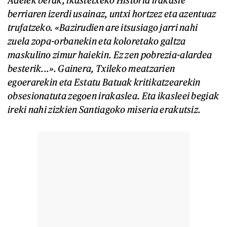
Adelek berak, ikastetxeko Historia irakasle
berriaren izerdi usainaz, untxi hortzez eta azentuaz
trufatzeko. «Bazirudien are itsusiago jarri nahi
zuela zopa-orbanekin eta koloretako galtza
maskulino zimur haiekin. Ez zen pobrezia-alardea
besterik...». Gainera, Txileko meatzarien
egoerarekin eta Estatu Batuak kritikatzearekin
obsesionatuta zegoen irakaslea. Eta ikasleei begiak
ireki nahi zizkien Santiagoko miseria erakutsiz.