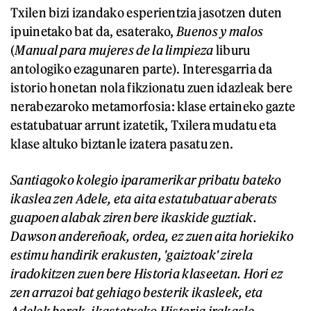
Txilen bizi izandako esperientzia jasotzen duten
ipuinetako bat da, esaterako,
Buenos y malos
(
Manual para mujeres de la limpieza
liburu
antologiko ezagunaren parte). Interesgarria da
istorio honetan nola fikzionatu zuen idazleak bere
nerabezaroko metamorfosia: klase ertaineko gazte
estatubatuar arrunt izatetik, Txilera mudatu eta
klase altuko biztanle izatera pasatu zen.
Santiagoko kolegio iparamerikar pribatu bateko
ikaslea zen Adele, eta aita estatubatuar aberats
guapoen alabak ziren bere ikaskide guztiak.
Dawson andereñoak, ordea, ez zuen aita horiekiko
estimu handirik erakusten, 'gaiztoak' zirela
iradokitzen zuen bere Historia klaseetan. Hori ez
zen arrazoi bat gehiago besterik ikasleek, eta