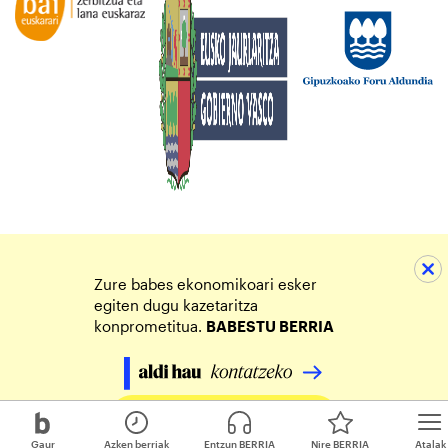
Zure babes ekonomikoari esker
egiten dugu kazetaritza
konprometitua.
BABESTU BERRIA
Egin zure ekarpena
Gaur
Azken berriak
Entzun BERRIA
Nire BERRIA
Atalak