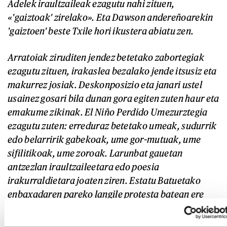
Adelek iraultzaileak ezagutu nahi zituen,
«'gaiztoak'
zirelako». Eta Dawson andereñoarekin
'gaiztoen' beste Txile hori ikustera abiatu zen.
Arratoiak ziruditen jendez betetako zabortegiak
ezagutu zituen, irakaslea bezalako jende itsusiz eta
makurrez josiak. Deskonposizio eta janari ustel
usainez gosari bila dunan gora egiten zuten haur eta
emakume zikinak. El Niño Perdido Umezurztegia
ezagutu zuten: erreduraz betetako umeak, sudurrik
edo belarririk gabekoak, ume gor-mutuak, ume
sifilitikoak, ume zoroak. Larunbat gauetan
antzezlan iraultzaileetara edo poesia
irakurraldietara joaten ziren. Estatu Batuetako
enbaxadaren pareko langile protesta batean ere
egon ziren, aitaren lagun batek kalean topatu eta
besotik tiraka atera zuen arte.