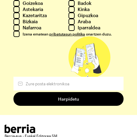
Goizekoa
Badok
Astekaria
Kinka
Kazetaritza
Gipuzkoa
Bizkaia
Araba
Nafarroa
Iparraldea
Izena ematean
pribatutasun politika
onartzen duzu.
Berria.eus - Euskal Editorea SM