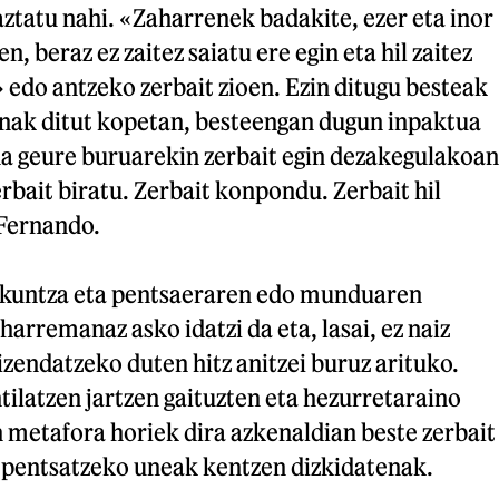
aztatu nahi. «Zaharrenek badakite, ezer eta inor
n, beraz ez zaitez saiatu ere egin eta hil zaitez
edo antzeko zerbait zioen. Ezin ditugu besteak
inak ditut kopetan, besteengan dugun inpaktua
a geure buruarekin zerbait egin dezakegulakoan
erbait biratu. Zerbait konpondu. Zerbait hil
Fernando.
zkuntza eta pentsaeraren edo munduaren
harremanaz asko idatzi da eta, lasai, ez naiz
 izendatzeko duten hitz anitzei buruz arituko.
tilatzen jartzen gaituzten eta hezurretaraino
 metafora horiek dira azkenaldian beste zerbait
pentsatzeko uneak kentzen dizkidatenak.