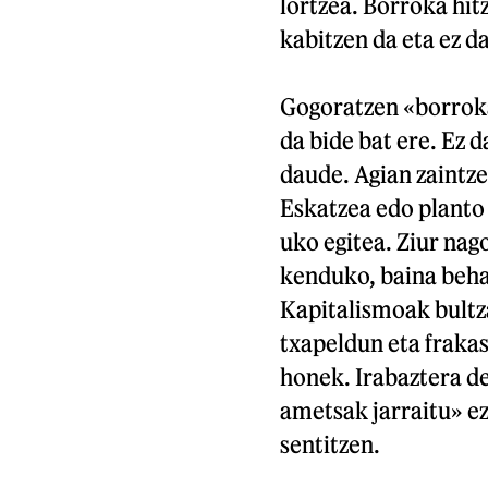
lortzea. Borroka hit
kabitzen da eta ez da
Gogoratzen «borroka 
da bide bat ere. Ez d
daude. Agian zaintze
Eskatzea edo planto 
uko egitea. Ziur nago
kenduko, baina behar
Kapitalismoak bultz
txapeldun eta fraka
honek. Irabaztera de
ametsak jarraitu» ezi
sentitzen.