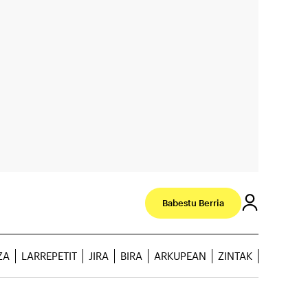
Babestu Berria
ZA
LARREPETIT
JIRA
BIRA
ARKUPEAN
ZINTAK