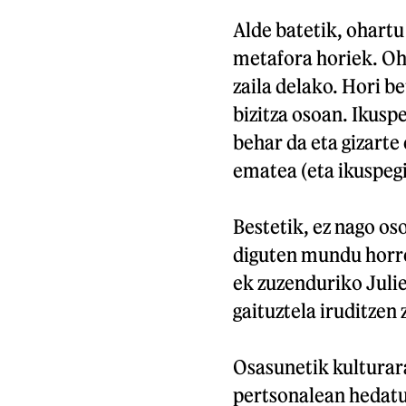
Alde batetik, ohart
metafora horiek. Oh
zaila delako. Hori be
bizitza osoan. Ikusp
behar da eta gizarte
ematea (eta ikuspegi
Bestetik, ez nago os
diguten mundu horre
ek zuzenduriko Julie
gaituztela iruditzen
Osasunetik kulturara
pertsonalean hedatu 