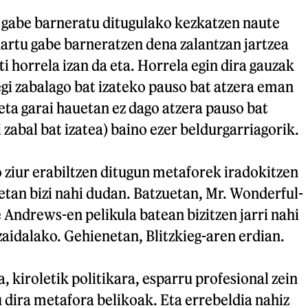
u gabe barneratu ditugulako kezkatzen naute
artu gabe barneratzen dena zalantzan jartzea
ti horrela izan da eta. Horrela egin dira gauzak
egi zabalago bat izateko pauso bat atzera eman
 eta garai hauetan ez dago atzera pauso bat
 zabal bat izatea) baino ezer beldurgarriagorik.
o ziur erabiltzen ditugun metaforek iradokitzen
tan bizi nahi dudan. Batzuetan, Mr. Wonderful-
 Andrews-en pelikula batean bizitzen jarri nahi
 zaidalako. Gehienetan, Blitzkieg-aren erdian.
, kiroletik politikara, esparru profesional zein
dira metafora belikoak. Eta errebeldia nahiz