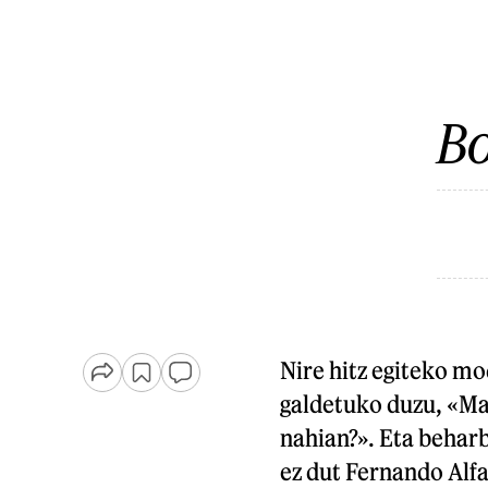
Bo
Nire hitz egiteko mo
galdetuko duzu, «Mal
nahian?». Eta beharb
ez dut Fernando Alf