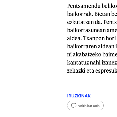
Pentsamendu belikoa
baikorrak. Bietan be
ezkutatzen da. Pent
baikortasunean amet
aldea. Txanpon hori
baikorraren aldean 
ni akabatzeko baimen
kantatuz nahi izanez
zehazki eta espresuk
IRUZKINAK
Iruzkin bat egin