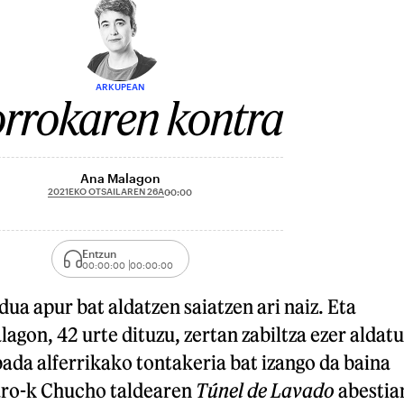
ARKUPEAN
rrokaren kontra
Ana Malagon
2021EKO OTSAILAREN 26A
00:00
Entzun
00:00:00
00:00:00
dua apur bat aldatzen saiatzen ari naiz. Eta
agon, 42 urte dituzu, zertan zabiltza ezer aldatu
ada alferrikako tontakeria bat izango da baina
aro-k Chucho taldearen
Túnel de Lavado
abestia