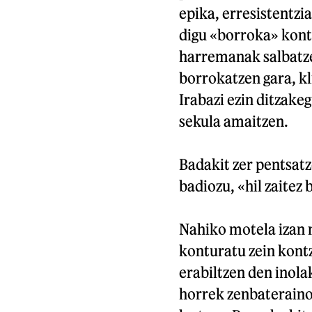
epika, erresistentzi
digu «borroka» kont
harremanak salbatze
borrokatzen gara, k
Irabazi ezin ditzakeg
sekula amaitzen.
Badakit zer pentsatz
badiozu, «hil zaitez 
Nahiko motela izan na
konturatu zein kont
erabiltzen den inola
horrek zenbateraino