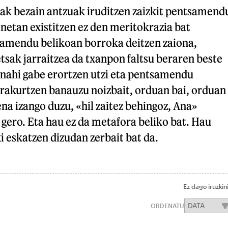
k bezain antzuak iruditzen zaizkit pentsamend
netan existitzen ez den meritokrazia bat
samendu belikoan borroka deitzen zaiona,
sak jarraitzea da txanpon faltsu beraren beste
 nahi gabe erortzen utzi eta pentsamendu
irakurtzen banauzu noizbait, orduan bai, orduan
a izango duzu, «hil zaitez behingoz, Ana»
 gero. Eta hau ez da metafora beliko bat. Hau
i eskatzen dizudan zerbait bat da.
Ez dago iruzkin
ORDENATU