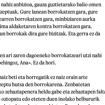
a nahiz anbizioa, gauza guztietarako balio omen
zeptuak. Gure lanean borrokatzen gara, gure
arren borrokatzen gara, minbiziaren aurka
lima aldaketaren kontra borrokatzen gara.
un borrokak dira gure bizitzak. Eta gerra ez da
en ari zaren dagoeneko borrokatzeari utzi nahi
behingoz, Ana». Ez da hori.
iz beti eta horregatik ez naiz orain arte
zeptu hutsa den borrokarena. Zenbatetan
ko zehaztapenera heldu gabe eta zehaztapen falt
 oztopatu edo eteten duen inolako helbururik