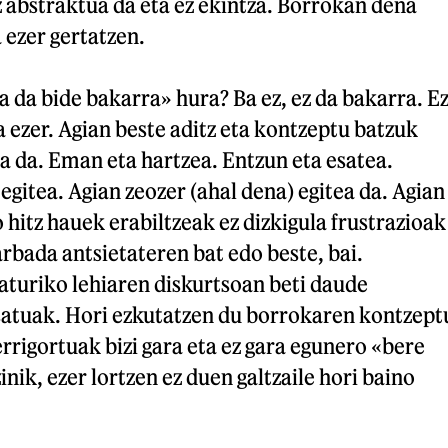
z abstraktua da eta ez ekintza. Borrokan dena
 ezer gertatzen.
da bide bakarra» hura? Ba ez, ez da bakarra. E
a ezer. Agian beste aditz eta kontzeptu batzuk
a da. Eman eta hartzea. Entzun eta esatea.
egitea. Agian zeozer (ahal dena) egitea da. Agian
 hitz hauek erabiltzeak ez dizkigula frustrazioak
bada antsietateren bat edo beste, bai.
aturiko lehiaren diskurtsoan beti daude
satuak. Hori ezkutatzen du borrokaren kontzept
rrigortuak bizi gara eta ez gara egunero «bere
nik, ezer lortzen ez duen galtzaile hori baino