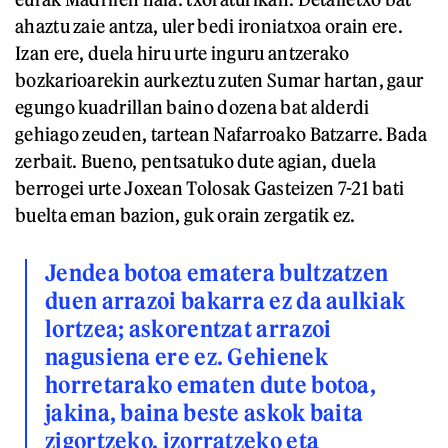
ahaztu zaie antza, uler bedi ironiatxoa orain ere.
Izan ere, duela hiru urte inguru antzerako
bozkarioarekin aurkeztu zuten Sumar hartan, gaur
egungo kuadrillan baino dozena bat alderdi
gehiago zeuden, tartean Nafarroako Batzarre. Bada
zerbait. Bueno, pentsatuko dute agian, duela
berrogei urte Joxean Tolosak Gasteizen 7-21 bati
buelta eman bazion, guk orain zergatik ez.
Jendea botoa ematera bultzatzen
duen arrazoi bakarra ez da aulkiak
lortzea; askorentzat arrazoi
nagusiena ere ez. Gehienek
horretarako ematen dute botoa,
jakina, baina beste askok baita
zigortzeko, izorratzeko eta