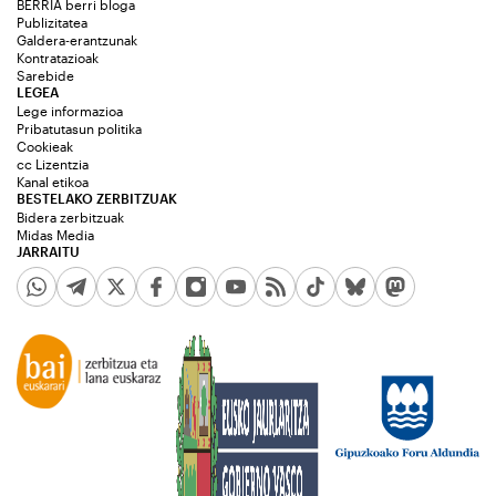
BERRIA berri bloga
Publizitatea
Galdera-erantzunak
Kontratazioak
Sarebide
LEGEA
Lege informazioa
Pribatutasun politika
Cookieak
cc Lizentzia
Kanal etikoa
BESTELAKO ZERBITZUAK
Bidera zerbitzuak
Midas Media
JARRAITU