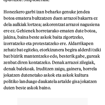
Honezkero garbi izan beharko genuke jendea
botoa ematera bultzatzen duen arrazoi bakarra ez
dela aulkiak lortzea; askorentzat arrazoi nagusiena
ere ez. Gehienek horretarako ematen dute botoa,
jakina, baina beste askok baita zigortzeko,
izorratzeko eta protestatzeko ere. Aldarrikapen
zehatz bat egiteko, etorkizunera begira alderdi txiki
bat bizirik mantentzeko edo, besterik gabe, gureak
zenbat diren kontatzeko. Denak arrazoi zilegiak,
denak balekoak. Iruditzen zaigu, gainera, horrela
jokatzen dutenetako askok eta askok kultura
politiko landuago daukatela artalde gisa jokatzen
duten beste askok baino.