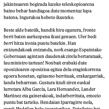
jakintsuaren begirada luzeko teleskopioarena
baino behar handiagoa dute momentuz lupa
batena. Ingurukoa hobeto ikusteko.
Beste alde batetik, handik hiru egunera, fronte
berri baten aurkezpena ikusi genuen. Uler bedi
berri
hitza ironia puntu batekin. Han
entzundakoak entzunda, nork esango Espainiako
Gobernuan agintzen daudenak zirela bertaratuak,
lau ministro tartean! Nonbait erabaki dute
oposizioaren oposizioa egitea dela eraginkorrena
egoera honetan, egitasmo berrituak, erakargarriak,
landu beharrean. Gustura itzuli ziren euskal
lurretara Alba Garcia, Lara Hernandez, Lander
Martinez eta gainerakoak, indarberrituta, emozio
puntu bat tarteko. Hendaian Iparragirre nola,
eurak Madrilen hala: txoraturikan. Detailetxo bat