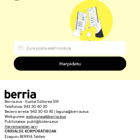
Berria.eus - Euskal Editorea SM
Telefonoa: 943 30 40 30
Bezero arreta: 943 30 43 45 | laguna@berria.eus
Webgunea:
webgunea@berria.eus
Publizitatea:
publi@bidera.eus
Harremanetan jarri
ORRIALDE KORPORATIBOAK
Ezagutu BERRIA Taldea