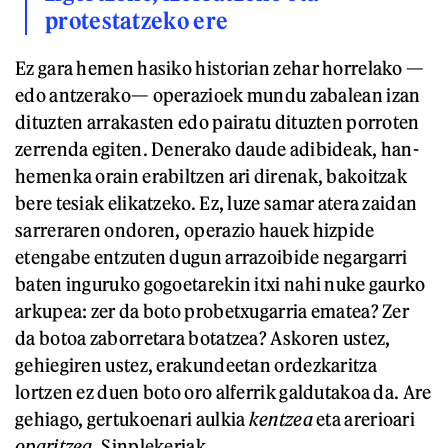
protestatzeko ere
Ez gara hemen hasiko historian zehar horrelako —
edo antzerako— operazioek mundu zabalean izan
dituzten arrakasten edo pairatu dituzten porroten
zerrenda egiten. Denerako daude adibideak, han-
hemenka orain erabiltzen ari direnak, bakoitzak
bere tesiak elikatzeko. Ez, luze samar atera zaidan
sarreraren ondoren, operazio hauek hizpide
etengabe entzuten dugun arrazoibide negargarri
baten inguruko gogoetarekin itxi nahi nuke gaurko
arkupea: zer da boto probetxugarria ematea? Zer
da botoa zaborretara botatzea? Askoren ustez,
gehiegiren ustez, erakundeetan ordezkaritza
lortzen ez duen boto oro alferrik galdutakoa da. Are
gehiago, gertukoenari aulkia
kentzea
eta arerioari
oparitzea
. Sinplekeriak.