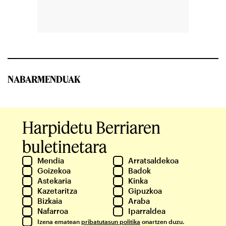
NABARMENDUAK
Harpidetu Berriaren
buletinetara
Mendia
Arratsaldekoa
Goizekoa
Badok
Astekaria
Kinka
Kazetaritza
Gipuzkoa
Bizkaia
Araba
Nafarroa
Iparraldea
Izena ematean
pribatutasun politika
onartzen duzu.