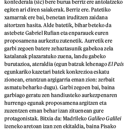
konfederala (sic) bere burua berriz ere antolatzeko
egiten ari diren saiakerak. Berriz ere. Patetiko
xamarrak ere bai, benetan iruditzen zaidana
aitortzen hasita. Alde batetik, bihar beteko da
astebete Gabriel Rufian eta enparauek euren
proposamena aurkeztu zutenetik. Aurretik ere
garbi zegoen batere zehaztasunik gabekoa zela
katalanak plazaratuko zuena, landu gabeko
burutazioa, ateraldia (egun batzuk lehenago
El País
egunkariko kazetari batek konkrezioa eskatu
zionean, erantzun argigarria eman zion: zerbait
asmatu beharko dugu). Garbi zegoen bai, baina
garbiago geratu zen handiusteko aurkezpenaren
hurrengo egunak proposamena argitzen eta
zuzentzen eman behar izan zituenean gure
protagonistak. Bitxia da: Madrileko
Galileo Galilei
izeneko aretoan izan zen ekitaldia, baina Pisako