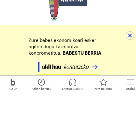
Zure babes ekonomikoari esker
egiten dugu kazetaritza
konprometitua.
BABESTU BERRIA
Egin zure ekarpena
Gaur
Azken berriak
Entzun BERRIA
Nire BERRIA
Atalak