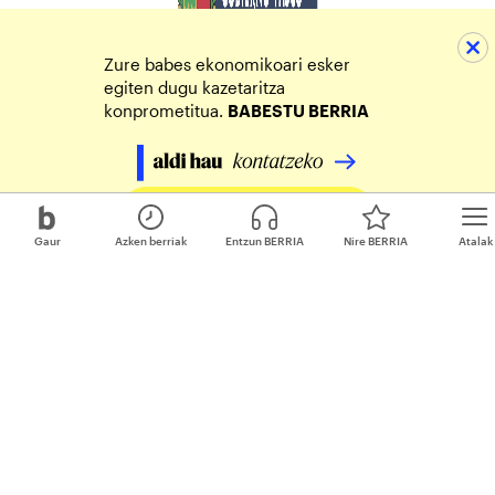
Zure babes ekonomikoari esker
egiten dugu kazetaritza
konprometitua.
BABESTU BERRIA
Egin zure ekarpena
Gaur
Azken berriak
Entzun BERRIA
Nire BERRIA
Atalak