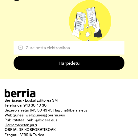
Berria.eus - Euskal Editorea SM
Telefonoa: 943 30 40 30
Bezero arreta: 943 30 43 45 | laguna@berria.eus
Webgunea:
webgunea@berria.eus
Publizitatea:
publi@bidera.eus
Harremanetan jarri
ORRIALDE KORPORATIBOAK
Ezagutu BERRIA Taldea