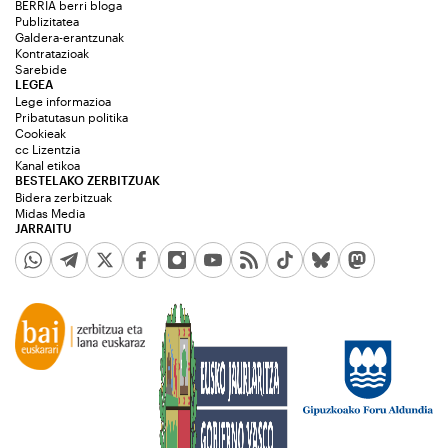
BERRIA berri bloga
Publizitatea
Galdera-erantzunak
Kontratazioak
Sarebide
LEGEA
Lege informazioa
Pribatutasun politika
Cookieak
cc Lizentzia
Kanal etikoa
BESTELAKO ZERBITZUAK
Bidera zerbitzuak
Midas Media
JARRAITU