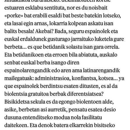
estuaren esklabu sentituta, nor es du noisbait
«porke» bat erabili esaldi bat beste batekin lotseko,
eta lasai egin arnas, lokarria kolpean askatu isan
balits besala! Akebai? Bada, seguru espainolek eta
euskal erdaldunek gusturago jarraituko luketela gure
berbeta... es que betidanik solastu isan gara orrela.
Eta betidanikoen eta erroen bila abiatuta, auskalo
senbat euskal berba isango diren
espainolarengandik edo aren ama latinarengandik
mailegatuak: administrasioa, konfiantsa, kotsea... ya
que espainolek berdintsu esaten ditusten, es al da
biolentsia gratuitoa berbak diferentsiatsea?
Bisikidetsa sekula es da egongo biolentoen alde,
asike, berbetan asi aurretik, pensatu esatea desio
dusuna entenditseko modua nola fasilitatu
daitekeen. Eta denok batera elkarrekin bisitseko