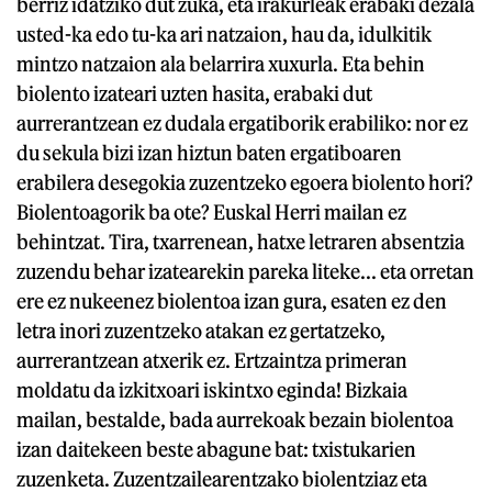
berriz idatziko dut zuka, eta irakurleak erabaki dezala
usted-ka edo tu-ka ari natzaion, hau da, idulkitik
mintzo natzaion ala belarrira xuxurla. Eta behin
biolento izateari uzten hasita, erabaki dut
aurrerantzean ez dudala ergatiborik erabiliko: nor ez
du sekula bizi izan hiztun baten ergatiboaren
erabilera desegokia zuzentzeko egoera biolento hori?
Biolentoagorik ba ote? Euskal Herri mailan ez
behintzat. Tira, txarrenean, hatxe letraren absentzia
zuzendu behar izatearekin pareka liteke... eta orretan
ere ez nukeenez biolentoa izan gura, esaten ez den
letra inori zuzentzeko atakan ez gertatzeko,
aurrerantzean atxerik ez. Ertzaintza primeran
moldatu da izkitxoari iskintxo eginda! Bizkaia
mailan, bestalde, bada aurrekoak bezain biolentoa
izan daitekeen beste abagune bat: txistukarien
zuzenketa. Zuzentzailearentzako biolentziaz eta