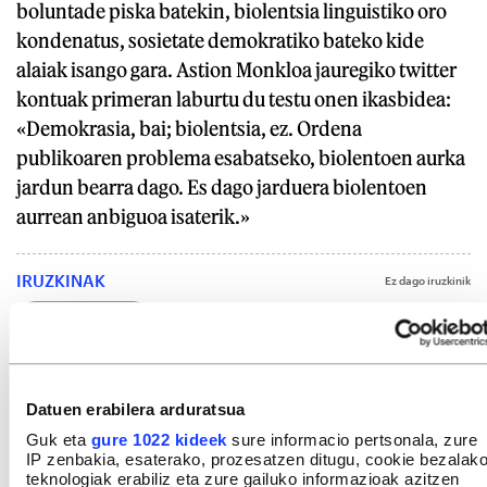
boluntade piska batekin, biolentsia linguistiko oro
kondenatus, sosietate demokratiko bateko kide
alaiak isango gara. Astion Monkloa jauregiko twitter
kontuak primeran laburtu du testu onen ikasbidea:
«Demokrasia, bai; biolentsia, ez. Ordena
publikoaren problema esabatseko, biolentoen aurka
jardun bearra dago. Es dago jarduera biolentoen
aurrean anbiguoa isaterik.»
IRUZKINAK
Ez dago iruzkinik
Iruzkin bat egin
ORDENATU
Datuen erabilera arduratsua
Guk eta
gure 1022 kideek
sure informacio pertsonala, zure
IP zenbakia, esaterako, prozesatzen ditugu, cookie bezalak
teknologiak erabiliz eta zure gailuko informazioak azitzen