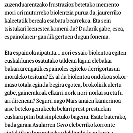
zuzenduarentzako frustrazioz betetako memento
mori ori muturreko biolentzia purua da, jaurerriko
kaleetatik bereala esabatu bearrekoa. Eta sein
tsistukari leenestea komeni da? Dudarik gabe, esea,
espainolaren- gandik gertuen dugun fonema.
Eta espainola aipatuta... nori es saio biolentoa egiten
euskaldunes osatutako taldean lagun elebakar
bakarrarengatik espainoles egiteko derrigortasun
moraleko tesitura? Es al da biolentoa ondokoa sokor-
maso totala eginda begira egotea, brokolirik ulertu
gabe, gainerakoak elkarri nork-nori-norka su eta fu
ari direnean? Seguru nago Mars anaien kamerinoa
aise beteko genukeela belarriprest prestuekin
euskara pitin bat sinpletuko bagenu. Esate baterako,
bada garaia Asularren
Gero
eleberriko korronte
sintaktikoa bururatseko: deklinabideen kortse