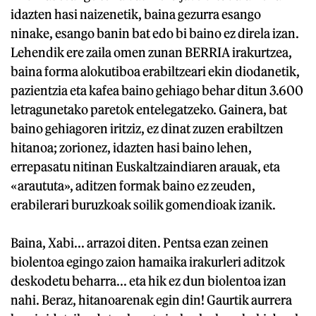
idazten hasi naizenetik, baina gezurra esango
ninake, esango banin bat edo bi baino ez direla izan.
Lehendik ere zaila omen zunan BERRIA irakurtzea,
baina forma alokutiboa erabiltzeari ekin diodanetik,
pazientzia eta kafea baino gehiago behar ditun 3.600
letragunetako paretok entelegatzeko. Gainera, bat
baino gehiagoren iritziz, ez dinat zuzen erabiltzen
hitanoa; zorionez, idazten hasi baino lehen,
errepasatu nitinan Euskaltzaindiaren arauak, eta
«araututa», aditzen formak baino ez zeuden,
erabilerari buruzkoak soilik gomendioak izanik.
Baina, Xabi... arrazoi diten. Pentsa ezan zeinen
biolentoa egingo zaion hamaika irakurleri aditzok
deskodetu beharra... eta hik ez dun biolentoa izan
nahi. Beraz, hitanoarenak egin din! Gaurtik aurrera