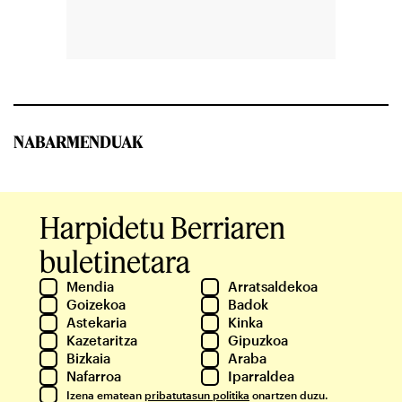
NABARMENDUAK
Harpidetu Berriaren
buletinetara
Mendia
Arratsaldekoa
Goizekoa
Badok
Astekaria
Kinka
Kazetaritza
Gipuzkoa
Bizkaia
Araba
Nafarroa
Iparraldea
Izena ematean
pribatutasun politika
onartzen duzu.