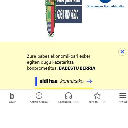
Zure babes ekonomikoari esker
egiten dugu kazetaritza
konprometitua.
BABESTU BERRIA
Egin zure ekarpena
Gaur
Azken berriak
Entzun BERRIA
Nire BERRIA
Atalak