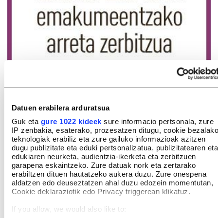
Datuen erabilera arduratsua
Guk eta
gure 1022 kideek
sure informacio pertsonala, zure
IP zenbakia, esaterako, prozesatzen ditugu, cookie bezalak
teknologiak erabiliz eta zure gailuko informazioak azitzen
dugu publizitate eta eduki pertsonalizatua, publizitatearen eta
edukiaren neurketa, audientzia-ikerketa eta zerbitzuen
garapena eskaintzeko. Zure datuak nork eta zertarako
erabiltzen dituen hautatzeko aukera duzu. Zure onespena
aldatzen edo deuseztatzen ahal duzu edozein momentutan,
Cookie deklaraziotik edo Privacy triggerean klikatuz.
If you allow, we would also like to: