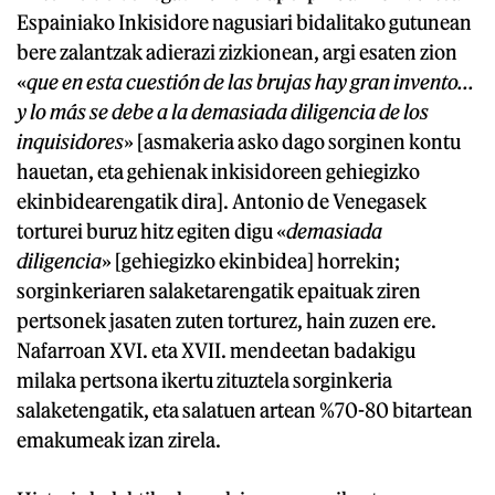
Espainiako Inkisidore nagusiari bidalitako gutunean
bere zalantzak adierazi zizkionean, argi esaten zion
«
que en esta cuestión de las brujas hay gran invento...
y lo más se debe a la demasiada diligencia de los
inquisidores
» [asmakeria asko dago sorginen kontu
hauetan, eta gehienak inkisidoreen gehiegizko
ekinbidearengatik dira]. Antonio de Venegasek
torturei buruz hitz egiten digu «
demasiada
diligencia
» [gehiegizko ekinbidea] horrekin;
sorginkeriaren salaketarengatik epaituak ziren
pertsonek jasaten zuten torturez, hain zuzen ere.
Nafarroan XVI. eta XVII. mendeetan badakigu
milaka pertsona ikertu zituztela sorginkeria
salaketengatik, eta salatuen artean %70-80 bitartean
emakumeak izan zirela.