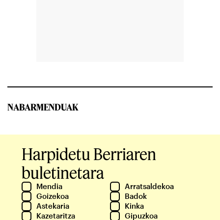
NABARMENDUAK
Harpidetu Berriaren
buletinetara
Mendia
Arratsaldekoa
Goizekoa
Badok
Astekaria
Kinka
Kazetaritza
Gipuzkoa