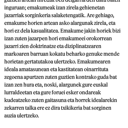
inguruan; emakumeak izan zirela gehienetan
jazarriak sorginkeria salaketengatik. Are gehiago,
emakume horien artean asko alargunak zirela, eta
hori ez dela kasualitatea. Emakume jakin horiek bizi
izan zuten jazarpen hori emakumeei orokorrean
jazarri zien doktrinatze eta diziplinatzearen
markoaren barruan kokatu beharko genuke mende
horietan gertatutakoa ulertzeko. Emakumearen
ideala amatasunean eta kastitatean oinarrituta
zegoena apurtzen zuten guztien kontrako guda bat
izan zen hura eta, noski, alargunek gure euskal
lurraldeetan eta gure foruei esker ondareak
kudeatzeko zuten gaitasuna eta horrek idealarekin
zekarren talka ere ez dira txikikeria bat sorginen
auzia ulertzeko.