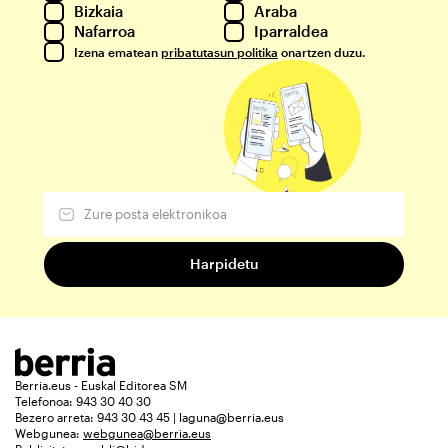
Bizkaia
Araba
Nafarroa
Iparraldea
Izena ematean
pribatutasun politika
onartzen duzu.
Berria.eus - Euskal Editorea SM
Telefonoa: 943 30 40 30
Bezero arreta: 943 30 43 45 | laguna@berria.eus
Webgunea:
webgunea@berria.eus