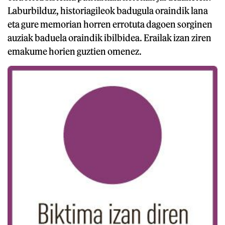
Laburbilduz, historiagileok badugula oraindik lana
eta gure memorian horren errotuta dagoen sorginen
auziak baduela oraindik ibilbidea. Erailak izan ziren
emakume horien guztien omenez.