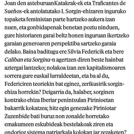
Joan den asteburuanKatakrak-ek eta Traficantes de
Sueños-ek antolatutako I. Sorgin-ehizaren inguruko
topaketa feministan parte hartzeko aukera izan
nuen, eta gonbidapenak benetan poztu ninduen,
gure historiaren garai beltz honen inguruan ikertzeko
garaian generoaren perspektiba sartzeko garaia
delako. Baina baditugu ere Silvia Federicik eta bere
Caliban eta Sorgina-
n agertzen diren beste hainbat
aztergai lantzeko; nolakoa izan zen kapitalismoaren
sorrera gure euskal lurraldeetan, eta ba al du,
Federiciren teoriekin bat eginez, zerikusirik sorgin-
ehiza horrekin? Deigarria da, halaber, sorginen
kontrako ehiza Iberiar penintsulan Pirinioetan
bakarrik kokatzea; hitz egin genezake Piriniotar
Zuzenbide bati buruz non zonalde horretako
emakumeen eskubideak bestelakoak ziren eta
ondorioz sistema patriarkala kolokan jar zezaketen?