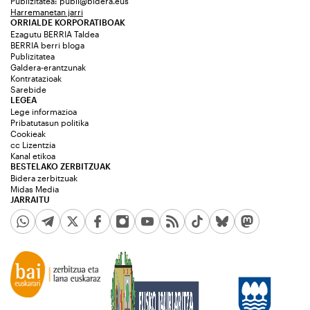
Publizitatea:
publi@bidera.eus
Harremanetan jarri
ORRIALDE KORPORATIBOAK
Ezagutu BERRIA Taldea
BERRIA berri bloga
Publizitatea
Galdera-erantzunak
Kontratazioak
Sarebide
LEGEA
Lege informazioa
Pribatutasun politika
Cookieak
cc Lizentzia
Kanal etikoa
BESTELAKO ZERBITZUAK
Bidera zerbitzuak
Midas Media
JARRAITU