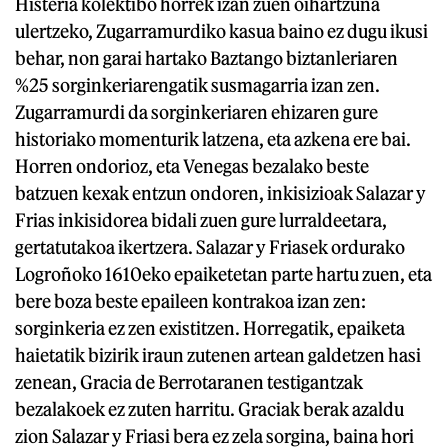
Histeria kolektibo horrek izan zuen oihartzuna
ulertzeko, Zugarramurdiko kasua baino ez dugu ikusi
behar, non garai hartako Baztango biztanleriaren
%25 sorginkeriarengatik susmagarria izan zen.
Zugarramurdi da sorginkeriaren ehizaren gure
historiako momenturik latzena, eta azkena ere bai.
Horren ondorioz, eta Venegas bezalako beste
batzuen kexak entzun ondoren, inkisizioak Salazar y
Frias inkisidorea bidali zuen gure lurraldeetara,
gertatutakoa ikertzera. Salazar y Friasek ordurako
Logroñoko 1610eko epaiketetan parte hartu zuen, eta
bere boza beste epaileen kontrakoa izan zen:
sorginkeria ez zen existitzen. Horregatik, epaiketa
haietatik bizirik iraun zutenen artean galdetzen hasi
zenean, Gracia de Berrotaranen testigantzak
bezalakoek ez zuten harritu. Graciak berak azaldu
zion Salazar y Friasi bera ez zela sorgina, baina hori