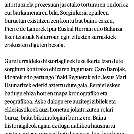
aitortu zuela prozesuan jasotako torturaren ondorioz
eta barkamenaren bila. Sorginkeria epaileen
buruetan existitzen zen kontu bat baino ez zen,
Pierre de Lancrek Ipar Euskal Herrian edo Balanza
lizentziatuak Nafarroan egin zituzten sarraskiek
erakusten diguten bezala.
Gure lurraldeko historiagileek luze ikertu izan dute
sorginen kontrako ehizaren inguruan; Caro Barojak,
Idoatek edo gertuago Iñaki Reguerak edo Jesus Mari
Usunarizek ederki aztertu dute gaia. Beraiei esker,
badugu ehiza horren mapa kronografiko eta
geografikoa. Asko dakigu ere auzitegi zibilek eta
eklesiastikoek auzi honetan jokatu zuten rolari
buruz, baita biktimologiari buruz ere. Baina
historiagileok agian ez dugu nahikoa hausnartu
guztien artean niretzat beti deigarria den datu baten