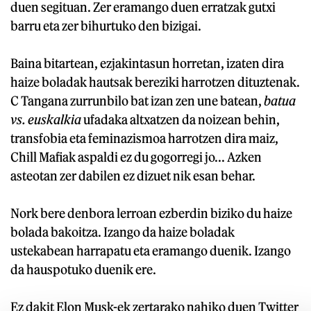
duen segituan. Zer eramango duen erratzak gutxi
barru eta zer bihurtuko den bizigai.
Baina bitartean, ezjakintasun horretan, izaten dira
haize boladak hautsak bereziki harrotzen dituztenak.
C Tangana zurrunbilo bat izan zen une batean,
batua
vs. euskalkia
ufadaka altxatzen da noizean behin,
transfobia eta feminazismoa harrotzen dira maiz,
Chill Mafiak aspaldi ez du gogorregi jo... Azken
asteotan zer dabilen ez dizuet nik esan behar.
Nork bere denbora lerroan ezberdin biziko du haize
bolada bakoitza. Izango da haize boladak
ustekabean harrapatu eta eramango duenik. Izango
da hauspotuko duenik ere.
Ez dakit Elon Musk-ek zertarako nahiko duen Twitter