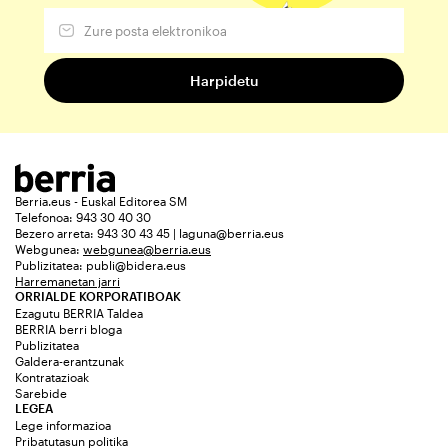
Berria.eus - Euskal Editorea SM
Telefonoa: 943 30 40 30
Bezero arreta: 943 30 43 45 | laguna@berria.eus
Webgunea:
webgunea@berria.eus
Publizitatea:
publi@bidera.eus
Harremanetan jarri
ORRIALDE KORPORATIBOAK
Ezagutu BERRIA Taldea
BERRIA berri bloga
Publizitatea
Galdera-erantzunak
Kontratazioak
Sarebide
LEGEA
Lege informazioa
Pribatutasun politika