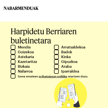
NABARMENDUAK
Harpidetu Berriaren
buletinetara
Mendia
Arratsaldekoa
Goizekoa
Badok
Astekaria
Kinka
Kazetaritza
Gipuzkoa
Bizkaia
Araba
Nafarroa
Iparraldea
Izena ematean
pribatutasun politika
onartzen duzu.