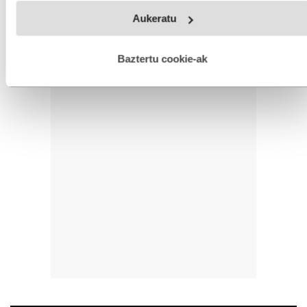
Webgune honek cookie propioak eta hirugarrenen cookie-
Aukeratu
fitxategiak erabiltzen ditu. Zure esperientzia eta zerbitzuak
hobetzeko asmoz, cookie teknologiaz baliatzen gara. Ohar
hau onartuz gero, teknologia hori erabiltzeko baimen
esplizitua ematen diguzu.
Gehiago irakurri
Baztertu cookie-ak