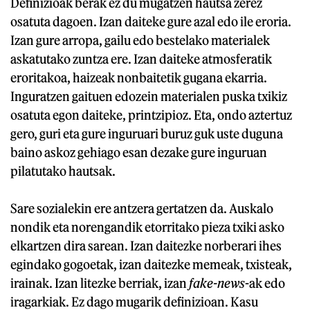
Definizioak berak ez du mugatzen hautsa zerez
osatuta dagoen. Izan daiteke gure azal edo ile eroria.
Izan gure arropa, gailu edo bestelako materialek
askatutako zuntza ere. Izan daiteke atmosferatik
eroritakoa, haizeak nonbaitetik gugana ekarria.
Inguratzen gaituen edozein materialen puska txikiz
osatuta egon daiteke, printzipioz. Eta, ondo aztertuz
gero, guri eta gure inguruari buruz guk uste duguna
baino askoz gehiago esan dezake gure inguruan
pilatutako hautsak.
Sare sozialekin ere antzera gertatzen da. Auskalo
nondik eta norengandik etorritako pieza txiki asko
elkartzen dira sarean. Izan daitezke norberari ihes
egindako gogoetak, izan daitezke memeak, txisteak,
irainak. Izan litezke berriak, izan
fake-news
-ak edo
iragarkiak. Ez dago mugarik definizioan. Kasu