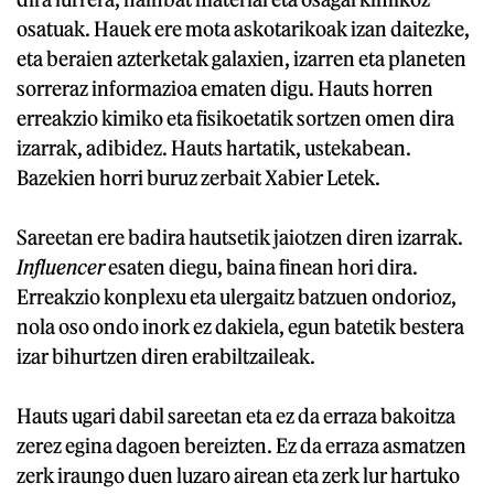
osatuak. Hauek ere mota askotarikoak izan daitezke,
eta beraien azterketak galaxien, izarren eta planeten
sorreraz informazioa ematen digu. Hauts horren
erreakzio kimiko eta fisikoetatik sortzen omen dira
izarrak, adibidez. Hauts hartatik, ustekabean.
Bazekien horri buruz zerbait Xabier Letek.
Sareetan ere badira hautsetik jaiotzen diren izarrak.
Influencer
esaten diegu, baina finean hori dira.
Erreakzio konplexu eta ulergaitz batzuen ondorioz,
nola oso ondo inork ez dakiela, egun batetik bestera
izar bihurtzen diren erabiltzaileak.
Hauts ugari dabil sareetan eta ez da erraza bakoitza
zerez egina dagoen bereizten. Ez da erraza asmatzen
zerk iraungo duen luzaro airean eta zerk lur hartuko