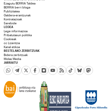
Ezagutu BERRIA Taldea
BERRIA berri bloga
Publizitatea
Galdera-erantzunak
Kontratazioak
Sarebide
LEGEA
Lege informazioa
Pribatutasun politika
Cookieak
cc Lizentzia
Kanal etikoa
BESTELAKO ZERBITZUAK
Bidera zerbitzuak
Midas Media
JARRAITU