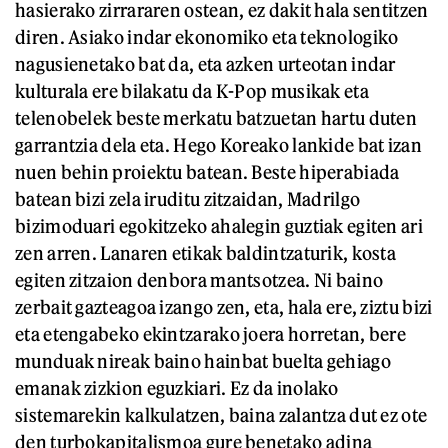
hasierako zirrararen ostean, ez dakit hala sentitzen
diren. Asiako indar ekonomiko eta teknologiko
nagusienetako bat da, eta azken urteotan indar
kulturala ere bilakatu da K-Pop musikak eta
telenobelek beste merkatu batzuetan hartu duten
garrantzia dela eta. Hego Koreako lankide bat izan
nuen behin proiektu batean. Beste hiperabiada
batean bizi zela iruditu zitzaidan, Madrilgo
bizimoduari egokitzeko ahalegin guztiak egiten ari
zen arren. Lanaren etikak baldintzaturik, kosta
egiten zitzaion denbora mantsotzea. Ni baino
zerbait gazteagoa izango zen, eta, hala ere, ziztu bizi
eta etengabeko ekintzarako joera horretan, bere
munduak nireak baino hainbat buelta gehiago
emanak zizkion eguzkiari. Ez da inolako
sistemarekin kalkulatzen, baina zalantza dut ez ote
den turbokapitalismoa gure benetako adina