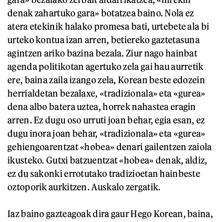
denak zahartuko gara» botatzea baino. Nola ez
atera etekinik halako promesa bati, urtebete ala bi
urteko kontua izan arren, betiereko gaztetasuna
agintzen ariko bazina bezala. Ziur nago hainbat
agenda politikotan agertuko zela gai hau aurretik
ere, baina zaila izango zela, Korean beste edozein
herrialdetan bezalaxe, «tradizionala» eta «gurea»
dena albo batera uztea, horrek nahastea eragin
arren. Ez dugu oso urruti joan behar, egia esan, ez
dugu inora joan behar, «tradizionala» eta «gurea»
gehiengoarentzat «hobea» denari gailentzen zaiola
ikusteko. Gutxi batzuentzat «hobea» denak, aldiz,
ez du sakonki errotutako tradizioetan hainbeste
oztoporik aurkitzen. Auskalo zergatik.
Iaz baino gazteagoak dira gaur Hego Korean, baina,