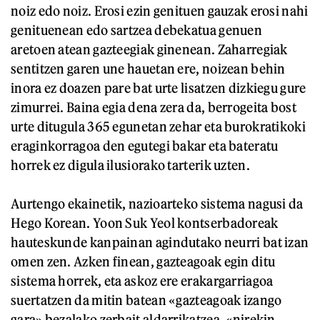
noiz edo noiz. Erosi ezin genituen gauzak erosi nahi
genituenean edo sartzea debekatua genuen
aretoen atean gazteegiak ginenean. Zaharregiak
sentitzen garen une hauetan ere, noizean behin
inora ez doazen pare bat urte lisatzen dizkiegu gure
zimurrei. Baina egia dena zera da, berrogeita bost
urte ditugula 365 egunetan zehar eta burokratikoki
eraginkorragoa den egutegi bakar eta bateratu
horrek ez digula ilusiorako tarterik uzten.
Aurtengo ekainetik, nazioarteko sistema nagusi da
Hego Korean. Yoon Suk Yeol kontserbadoreak
hauteskunde kanpainan agindutako neurri bat izan
omen zen. Azken finean, gazteagoak egin ditu
sistema horrek, eta askoz ere erakargarriagoa
suertatzen da mitin batean «gazteagoak izango
gara» bezalako zerbait aldarrikatzea, «nirekin