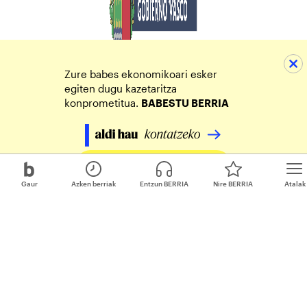
Zure babes ekonomikoari esker
egiten dugu kazetaritza
konprometitua.
BABESTU BERRIA
Egin zure ekarpena
Gaur
Azken berriak
Entzun BERRIA
Nire BERRIA
Atalak