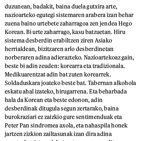
duzunean, badakit, baina duela gutxira arte,
nazioarteko egutegi sistemaren arabera izan behar
zuena baino urtebete zaharragoa zen jendea Hego
Korean. Bi urte zaharrago, kasu batzuetan. Hiru
sistema desberdin erabiltzen ziren Asiako
herrialdean, bizitzaren arlo desberdinetan
norberaren adina adierazteko. Nazioartekoaz gain,
beste bi adin zeuden: korearra eta tradizionala.
Medikuarentzat adin bat zuten korearrek.
Soldaduskara joateko beste bat. Tabernan alkohola
eskatu ahal izateko, hirugarrena. Eta beharbada
hala da Korean eta beste edonon, adin
desberdinak ditugula segun zertarako, baina
burokraziari ez zaizkio gure sentimenduak eta
Peter Pan sindromea axola, eta nahaspila honek
jartzen zizkion zailtasunak izan dira adina