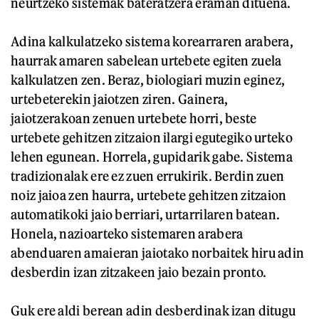
neurtzeko sistemak bateratzera eraman dituena.
Adina kalkulatzeko sistema korearraren arabera,
haurrak amaren sabelean urtebete egiten zuela
kalkulatzen zen. Beraz, biologiari muzin eginez,
urtebeterekin jaiotzen ziren. Gainera,
jaiotzerakoan zenuen urtebete horri, beste
urtebete gehitzen zitzaion ilargi egutegiko urteko
lehen egunean. Horrela, gupidarik gabe. Sistema
tradizionalak ere ez zuen errukirik. Berdin zuen
noiz jaioa zen haurra, urtebete gehitzen zitzaion
automatikoki jaio berriari, urtarrilaren batean.
Honela, nazioarteko sistemaren arabera
abenduaren amaieran jaiotako norbaitek hiru adin
desberdin izan zitzakeen jaio bezain pronto.
Guk ere aldi berean adin desberdinak izan ditugu