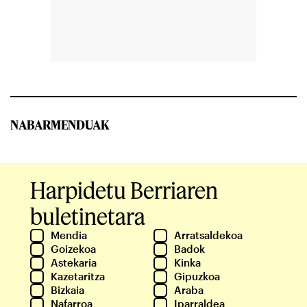
NABARMENDUAK
Harpidetu Berriaren
buletinetara
Mendia
Arratsaldekoa
Goizekoa
Badok
Astekaria
Kinka
Kazetaritza
Gipuzkoa
Bizkaia
Araba
Nafarroa
Iparraldea