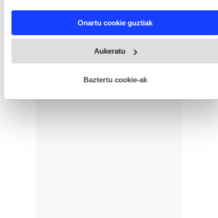
characteristics (fingerprinting)
Find out more about how your personal data is processed
Onartu cookie guztiak
and set your preferences in the
details section
.
Webgune honek cookie propioak eta hirugarrenen cookie-
Aukeratu
fitxategiak erabiltzen ditu. Zure esperientzia eta zerbitzuak
hobetzeko asmoz, cookie teknologiaz baliatzen gara. Ohar
hau onartuz gero, teknologia hori erabiltzeko baimen
esplizitua ematen diguzu.
Gehiago irakurri
Baztertu cookie-ak