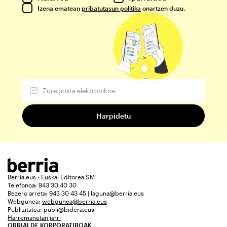
Izena ematean
pribatutasun politika
onartzen duzu.
Berria.eus - Euskal Editorea SM
Telefonoa: 943 30 40 30
Bezero arreta: 943 30 43 45 | laguna@berria.eus
Webgunea:
webgunea@berria.eus
Publizitatea:
publi@bidera.eus
Harremanetan jarri
ORRIALDE KORPORATIBOAK