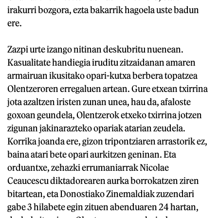
irakurri bozgora, ezta bakarrik hagoela uste badun
ere.
Zazpi urte izango nitinan deskubritu nuenean.
Kasualitate handiegia iruditu zitzaidanan amaren
armairuan ikusitako opari-kutxa berbera topatzea
Olentzeroren erregaluen artean. Gure etxean txirrina
jota azaltzen iristen zunan unea, hau da, afaloste
goxoan geundela, Olentzerok etxeko txirrina jotzen
zigunan jakinarazteko opariak atarian zeudela.
Korrika joanda ere, gizon tripontziaren arrastorik ez,
baina atari bete opari aurkitzen geninan. Eta
orduantxe, zehazki errumaniarrak Nicolae
Ceaucescu diktadorearen aurka borrokatzen ziren
bitartean, eta Donostiako Zinemaldiak zuzendari
gabe 3 hilabete egin zituen abenduaren 24 hartan,