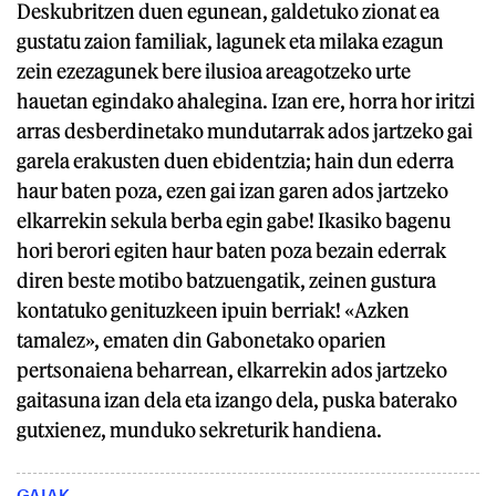
Deskubritzen duen egunean, galdetuko zionat ea
gustatu zaion familiak, lagunek eta milaka ezagun
zein ezezagunek bere ilusioa areagotzeko urte
hauetan egindako ahalegina. Izan ere, horra hor iritzi
arras desberdinetako mundutarrak ados jartzeko gai
garela erakusten duen ebidentzia; hain dun ederra
haur baten poza, ezen gai izan garen ados jartzeko
elkarrekin sekula berba egin gabe! Ikasiko bagenu
hori berori egiten haur baten poza bezain ederrak
diren beste motibo batzuengatik, zeinen gustura
kontatuko genituzkeen ipuin berriak! «Azken
tamalez», ematen din Gabonetako oparien
pertsonaiena beharrean, elkarrekin ados jartzeko
gaitasuna izan dela eta izango dela, puska baterako
gutxienez, munduko sekreturik handiena.
GAIAK