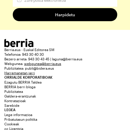
Berria.eus - Euskal Editorea SM
Telefonoa: 943 30 40 30
Bezero arreta: 943 30 43 45 | laguna@berria.eus
Webgunea:
webgunea@berria.eus
Publizitatea:
publi@bidera.eus
Harremanetan jarri
ORRIALDE KORPORATIBOAK
Ezagutu BERRIA Taldea
BERRIA berri bloga
Publizitatea
Galdera-erantzunak
Kontratazioak
Sarebide
LEGEA
Lege informazioa
Pribatutasun politika
Cookieak
cc Lizentzia