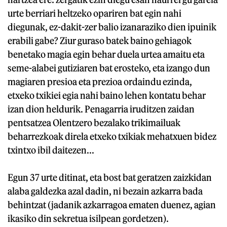
urte berriari heltzeko opariren bat egin nahi
diegunak, ez-dakit-zer balio izanaraziko dien ipuinik
erabili gabe? Ziur guraso batek baino gehiagok
benetako magia egin behar duela urtea amaitu eta
seme-alabei gutiziaren bat erosteko, eta izango dun
magiaren presioa eta prezioa ordaindu ezinda,
etxeko txikiei egia nahi baino lehen kontatu behar
izan dion heldurik. Penagarria iruditzen zaidan
pentsatzea Olentzero bezalako trikimailuak
beharrezkoak direla etxeko txikiak mehatxuen bidez
txintxo ibil daitezen...
Egun 37 urte ditinat, eta bost bat geratzen zaizkidan
alaba galdezka azal dadin, ni bezain azkarra bada
behintzat (jadanik azkarragoa ematen duenez, agian
ikasiko din sekretua isilpean gordetzen).