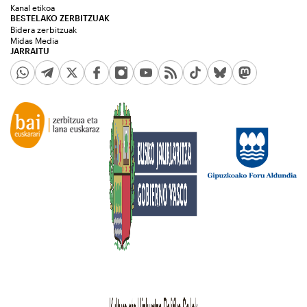
Kanal etikoa
BESTELAKO ZERBITZUAK
Bidera zerbitzuak
Midas Media
JARRAITU