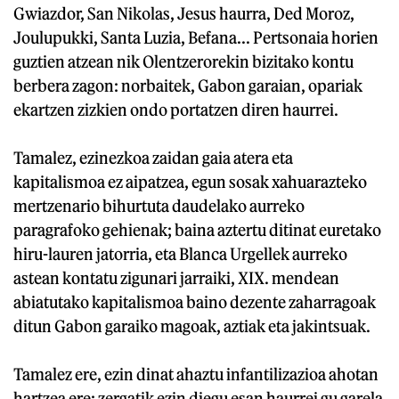
Gwiazdor, San Nikolas, Jesus haurra, Ded Moroz,
Joulupukki, Santa Luzia, Befana... Pertsonaia horien
guztien atzean nik Olentzerorekin bizitako kontu
berbera zagon: norbaitek, Gabon garaian, opariak
ekartzen zizkien ondo portatzen diren haurrei.
Tamalez, ezinezkoa zaidan gaia atera eta
kapitalismoa ez aipatzea, egun sosak xahuarazteko
mertzenario bihurtuta daudelako aurreko
paragrafoko gehienak; baina aztertu ditinat euretako
hiru-lauren jatorria, eta Blanca Urgellek aurreko
astean kontatu zigunari jarraiki, XIX. mendean
abiatutako kapitalismoa baino dezente zaharragoak
ditun Gabon garaiko magoak, aztiak eta jakintsuak.
Tamalez ere, ezin dinat ahaztu infantilizazioa ahotan
hartzea ere: zergatik ezin diegu esan haurrei gu garela