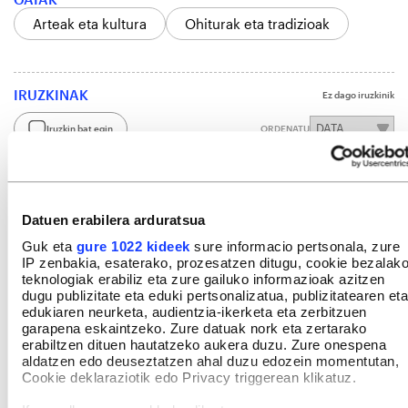
Arteak eta kultura
Ohiturak eta tradizioak
IRUZKINAK
Ez dago iruzkinik
Iruzkin bat egin
ORDENATU
Datuen erabilera arduratsua
Guk eta
gure 1022 kideek
sure informacio pertsonala, zure
IP zenbakia, esaterako, prozesatzen ditugu, cookie bezalak
teknologiak erabiliz eta zure gailuko informazioak azitzen
dugu publizitate eta eduki pertsonalizatua, publizitatearen eta
edukiaren neurketa, audientzia-ikerketa eta zerbitzuen
garapena eskaintzeko. Zure datuak nork eta zertarako
erabiltzen dituen hautatzeko aukera duzu. Zure onespena
aldatzen edo deuseztatzen ahal duzu edozein momentutan,
Cookie deklaraziotik edo Privacy triggerean klikatuz.