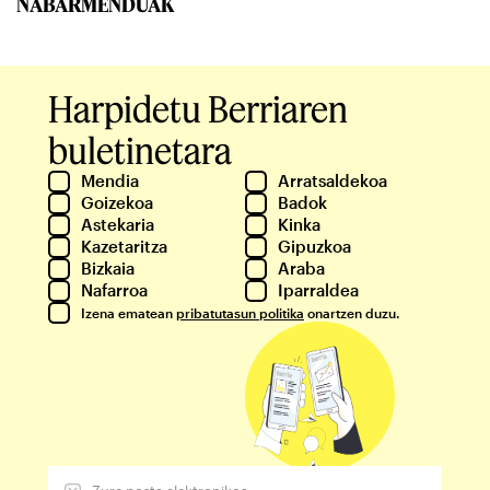
NABARMENDUAK
Harpidetu Berriaren
buletinetara
Mendia
Arratsaldekoa
Goizekoa
Badok
Astekaria
Kinka
Kazetaritza
Gipuzkoa
Bizkaia
Araba
Nafarroa
Iparraldea
Izena ematean
pribatutasun politika
onartzen duzu.