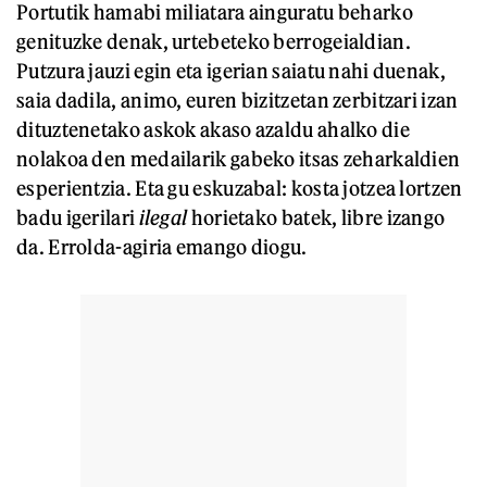
Portutik hamabi miliatara ainguratu beharko
genituzke denak, urtebeteko berrogeialdian.
Putzura jauzi egin eta igerian saiatu nahi duenak,
saia dadila, animo, euren bizitzetan zerbitzari izan
dituztenetako askok akaso azaldu ahalko die
nolakoa den medailarik gabeko itsas zeharkaldien
esperientzia. Eta gu eskuzabal: kosta jotzea lortzen
badu igerilari
ilegal
horietako batek, libre izango
da. Errolda-agiria emango diogu.