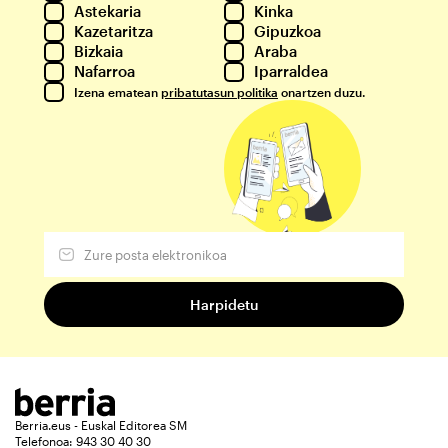
Astekaria
Kinka
Kazetaritza
Gipuzkoa
Bizkaia
Araba
Nafarroa
Iparraldea
Izena ematean
pribatutasun politika
onartzen duzu.
Berria.eus - Euskal Editorea SM
Telefonoa: 943 30 40 30