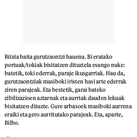
Bitxia baita gurutzaontzi hauena. Bi eratako
portuak/tokiak bisitatzen dituztela esango nuke:
batetik, toki ederrak, paraje ikusgarriak. Hau da,
gurutzaontziak masiboki iristen hasi arte ederrak
ziren parajeak. Eta bestetik, garai bateko
zibilizazioen aztarnak eta aurriak dauden lekuak
bisitatzen dituzte. Gure arbasoek masiboki aurrena
eraiki eta gero aurritutako parajeak. Eta, aparte,
Bilbo.