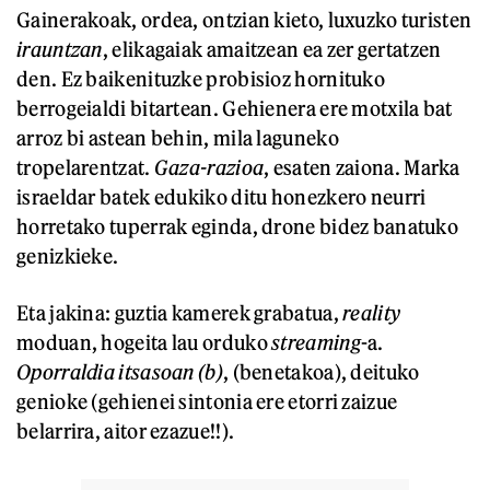
Gainerakoak, ordea, ontzian kieto, luxuzko turisten
irauntzan
, elikagaiak amaitzean ea zer gertatzen
den. Ez baikenituzke probisioz hornituko
berrogeialdi bitartean. Gehienera ere motxila bat
arroz bi astean behin, mila laguneko
tropelarentzat.
Gaza-razioa
, esaten zaiona. Marka
israeldar batek edukiko ditu honezkero neurri
horretako tuperrak eginda, drone bidez banatuko
genizkieke.
Eta jakina: guztia kamerek grabatua,
reality
moduan, hogeita lau orduko
streaming
-a.
Oporraldia itsasoan (b)
, (benetakoa), deituko
genioke (gehienei sintonia ere etorri zaizue
belarrira, aitor ezazue!!).