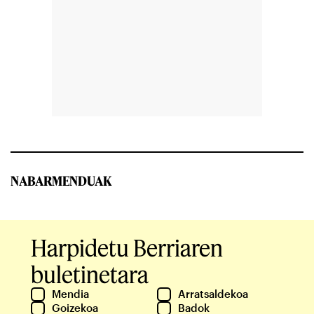
NABARMENDUAK
Harpidetu Berriaren
buletinetara
Mendia
Arratsaldekoa
Goizekoa
Badok