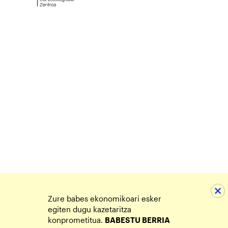
Zure babes ekonomikoari esker
egiten dugu kazetaritza
konprometitua.
BABESTU BERRIA