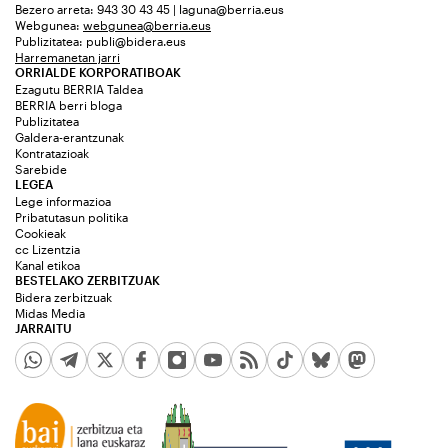
Bezero arreta: 943 30 43 45 | laguna@berria.eus
Webgunea:
webgunea@berria.eus
Publizitatea:
publi@bidera.eus
Harremanetan jarri
ORRIALDE KORPORATIBOAK
Ezagutu BERRIA Taldea
BERRIA berri bloga
Publizitatea
Galdera-erantzunak
Kontratazioak
Sarebide
LEGEA
Lege informazioa
Pribatutasun politika
Cookieak
cc Lizentzia
Kanal etikoa
BESTELAKO ZERBITZUAK
Bidera zerbitzuak
Midas Media
JARRAITU