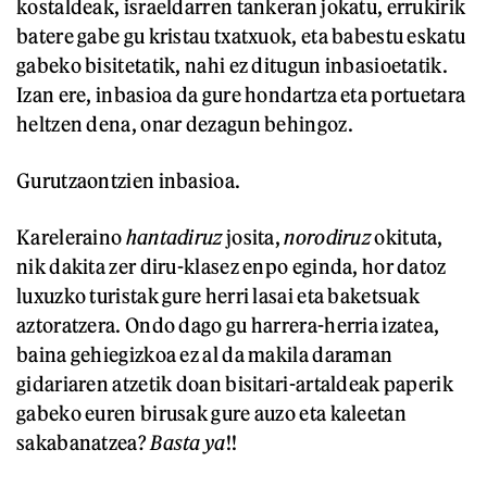
kostaldeak, israeldarren tankeran jokatu, errukirik
batere gabe gu kristau txatxuok, eta babestu eskatu
gabeko bisitetatik, nahi ez ditugun inbasioetatik.
Izan ere, inbasioa da gure hondartza eta portuetara
heltzen dena, onar dezagun behingoz.
Gurutzaontzien inbasioa.
Kareleraino
hantadiruz
josita,
norodiruz
okituta,
nik dakita zer diru-klasez enpo eginda, hor datoz
luxuzko turistak gure herri lasai eta baketsuak
aztoratzera. Ondo dago gu harrera-herria izatea,
baina gehiegizkoa ez al da makila daraman
gidariaren atzetik doan bisitari-artaldeak paperik
gabeko euren birusak gure auzo eta kaleetan
sakabanatzea?
Basta ya
!!