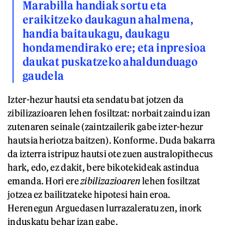
Marabilla handiak sortu eta
eraikitzeko daukagun ahalmena,
handia baitaukagu, daukagu
hondamendirako ere; eta inpresioa
daukat puskatzeko ahaldunduago
gaudela
Izter-hezur hautsi eta sendatu bat jotzen da
zibilizazioaren lehen fosiltzat: norbait zaindu izan
zutenaren seinale (zaintzailerik gabe izter-hezur
hautsia heriotza baitzen). Konforme. Duda bakarra
da izterra istripuz hautsi ote zuen australopithecus
hark, edo, ez dakit, bere bikotekideak astindua
emanda. Hori ere
zibilizazioaren
lehen fosiltzat
jotzea ez bailitzateke hipotesi hain eroa.
Herenegun Arguedasen lurrazaleratu zen, inork
induskatu behar izan gabe.