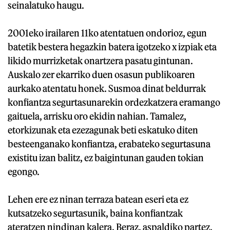
seinalatuko haugu.
2001eko irailaren 11ko atentatuen ondorioz, egun
batetik bestera hegazkin batera igotzeko x izpiak eta
likido murrizketak onartzera pasatu gintunan.
Auskalo zer ekarriko duen osasun publikoaren
aurkako atentatu honek. Susmoa dinat beldurrak
konfiantza segurtasunarekin ordezkatzera eramango
gaituela, arrisku oro ekidin nahian. Tamalez,
etorkizunak eta ezezagunak beti eskatuko diten
besteenganako konfiantza, erabateko segurtasuna
existitu izan balitz, ez baigintunan gauden tokian
egongo.
Lehen ere ez ninan terraza batean eseri eta ez
kutsatzeko segurtasunik, baina konfiantzak
ateratzen nindinan kalera. Beraz, aspaldiko partez,