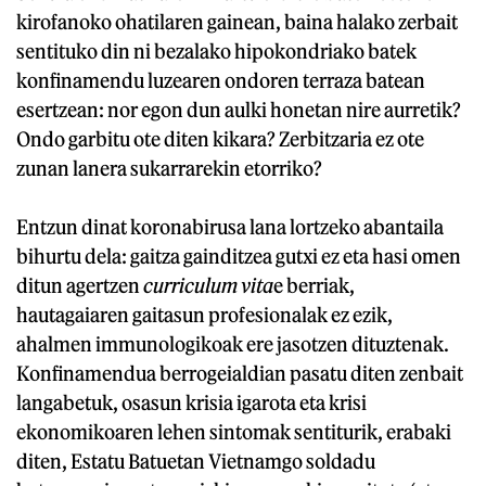
kirofanoko ohatilaren gainean, baina halako zerbait
sentituko din ni bezalako hipokondriako batek
konfinamendu luzearen ondoren terraza batean
esertzean: nor egon dun aulki honetan nire aurretik?
Ondo garbitu ote diten kikara? Zerbitzaria ez ote
zunan lanera sukarrarekin etorriko?
Entzun dinat koronabirusa lana lortzeko abantaila
bihurtu dela: gaitza gainditzea gutxi ez eta hasi omen
ditun agertzen
curriculum vita
e berriak,
hautagaiaren gaitasun profesionalak ez ezik,
ahalmen immunologikoak ere jasotzen dituztenak.
Konfinamendua berrogeialdian pasatu diten zenbait
langabetuk, osasun krisia igarota eta krisi
ekonomikoaren lehen sintomak sentiturik, erabaki
diten, Estatu Batuetan Vietnamgo soldadu