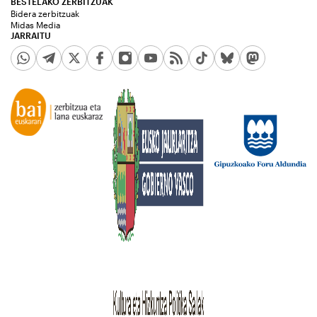
BESTELAKO ZERBITZUAK
Bidera zerbitzuak
Midas Media
JARRAITU