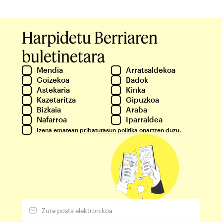
Harpidetu Berriaren
buletinetara
Mendia
Arratsaldekoa
Goizekoa
Badok
Astekaria
Kinka
Kazetaritza
Gipuzkoa
Bizkaia
Araba
Nafarroa
Iparraldea
Izena ematean
pribatutasun politika
onartzen duzu.