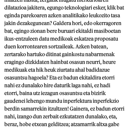
dilatazioa jakitera, egungo teknologiari esker, klik bat
eginda parekoaren azken analitikako leukozito tasa
jakin dezakegunean? Galdera hori, edo okerragoren
bat, egingo zionan bere buruari ekitaldi masiboetan
ikus-entzuleen datu medikoak eskatzea proposatu
duen korrontearen sortzaileak. Azken batean,
zertarako hartuko ditinat gainkostu nabarmenak
eragingo dizkidaten hainbat osasun neurri, heure
medikuak eta hik heuk ziurtatu ahal badidazue
osasuntsu hagoela? Eta ez badun ekitaldira etorri
nahi ez dunalako hire daturik laga nahi, ez hadi
etorri, baina utz iezagun osasuntsu eta bizirik
gaudenei lehengo mundu inperfektura inperfekzio
berdin samarrekin itzultzen! Gainera, ez badun etorri
nahi, izango dun zerbait ezkutatzen dunalako, eta,
beraz, hobe etxean gelditzea; atzamarrik altxa gabe