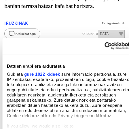
banian terraza batean kafe bat hartzera.
IRUZKINAK
Ez dago iruzkinik
Iruzkin bat egin
ORDENATU
Datuen erabilera arduratsua
Guk eta
gure 1022 kideek
sure informacio pertsonala, zure
IP zenbakia, esaterako, prozesatzen ditugu, cookie bezalak
teknologiak erabiliz eta zure gailuko informazioak azitzen
dugu publizitate eta eduki pertsonalizatua, publizitatearen eta
edukiaren neurketa, audientzia-ikerketa eta zerbitzuen
garapena eskaintzeko. Zure datuak nork eta zertarako
erabiltzen dituen hautatzeko aukera duzu. Zure onespena
aldatzen edo deuseztatzen ahal duzu edozein momentutan,
Cookie deklaraziotik edo Privacy triggerean klikatuz.
If you allow, we would also like to: