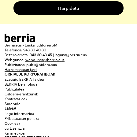
Berria.eus - Euskal Editorea SM
Telefonoa: 943 30 40 30
Bezero arreta: 943 30 43 45 | laguna@berria.eus
Webgunea:
webgunea@berria.eus
Publizitatea:
publi@bidera.eus
Harremanetan jarri
ORRIALDE KORPORATIBOAK
Ezagutu BERRIA Taldea
BERRIA berri bloga
Publizitatea
Galdera-erantzunak
Kontratazioak
Sarebide
LEGEA
Lege informazioa
Pribatutasun politika
Cookieak
cc Lizentzia
Kanal etikoa