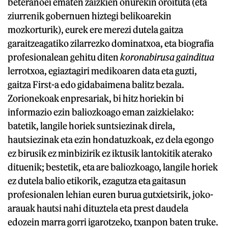
beteranoei ematen zaizkien onurekin oroituta (eta
ziurrenik gobernuen hiztegi belikoarekin
mozkorturik), eurek ere merezi dutela gaitza
garaitzeagatiko zilarrezko dominatxoa, eta biografia
profesionalean gehitu diten
koronabirusa gainditua
lerrotxoa, egiaztagiri medikoaren data eta guzti,
gaitza First-a edo gidabaimena balitz bezala.
Zorionekoak enpresariak, bi hitz horiekin bi
informazio ezin baliozkoago eman zaizkielako:
batetik, langile horiek suntsiezinak direla,
hautsiezinak eta ezin hondatuzkoak, ez dela egongo
ez birusik ez minbizirik ez iktusik lantokitik aterako
dituenik; bestetik, eta are baliozkoago, langile horiek
ez dutela balio etikorik, ezagutza eta gaitasun
profesionalen lehian euren burua gutxietsirik, joko-
arauak hautsi nahi dituztela eta prest daudela
edozein marra gorri igarotzeko, txanpon baten truke.