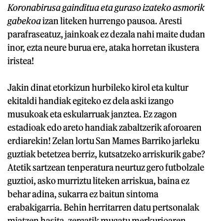
Koronabirusa gainditua eta guraso izateko asmorik
gabekoa
izan liteken hurrengo pausoa. Aresti
parafraseatuz, jainkoak ez dezala nahi maite dudan
inor, ezta neure burua ere, ataka horretan ikustera
iristea!
Jakin dinat etorkizun hurbileko kirol eta kultur
ekitaldi handiak egiteko ez dela aski izango
musukoak eta eskularruak janztea. Ez zagon
estadioak edo areto handiak zabaltzerik aforoaren
erdiarekin! Zelan lortu San Mames Barriko jarleku
guztiak betetzea berriz, kutsatzeko arriskurik gabe?
Atetik sartzean tenperatura neurtuz gero futbolzale
guztioi, asko murriztu liteken arriskua, baina ez
behar adina, sukarra ez baitun sintoma
erabakigarria. Behin herritarren datu pertsonalak
miatzen hasita, zergatik mugatu merkurioaren