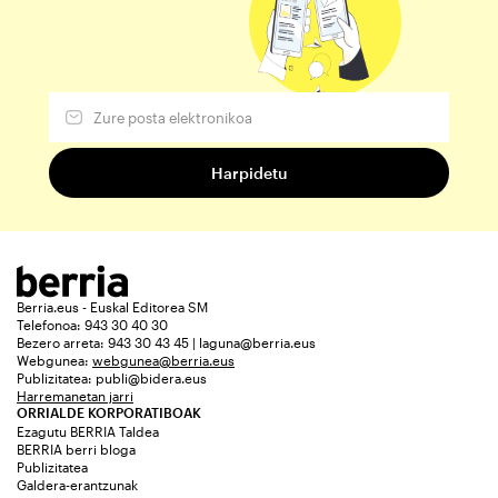
Berria.eus - Euskal Editorea SM
Telefonoa: 943 30 40 30
Bezero arreta: 943 30 43 45 | laguna@berria.eus
Webgunea:
webgunea@berria.eus
Publizitatea:
publi@bidera.eus
Harremanetan jarri
ORRIALDE KORPORATIBOAK
Ezagutu BERRIA Taldea
BERRIA berri bloga
Publizitatea
Galdera-erantzunak