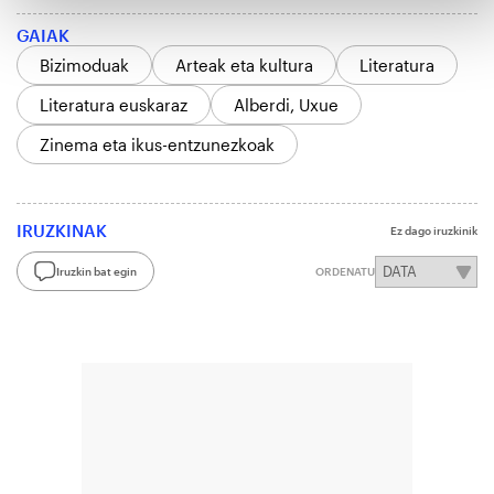
GAIAK
Bizimoduak
Arteak eta kultura
Literatura
Literatura euskaraz
Alberdi, Uxue
Zinema eta ikus-entzunezkoak
IRUZKINAK
Ez dago iruzkinik
Iruzkin bat egin
ORDENATU