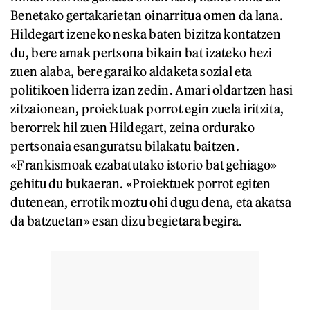
Benetako gertakarietan oinarritua omen da lana.
Hildegart izeneko neska baten bizitza kontatzen
du, bere amak pertsona bikain bat izateko hezi
zuen alaba, bere garaiko aldaketa sozial eta
politikoen liderra izan zedin. Amari oldartzen hasi
zitzaionean, proiektuak porrot egin zuela iritzita,
berorrek hil zuen Hildegart, zeina ordurako
pertsonaia esanguratsu bilakatu baitzen.
«Frankismoak ezabatutako istorio bat gehiago»
gehitu du bukaeran. «Proiektuek porrot egiten
dutenean, errotik moztu ohi dugu dena, eta akatsa
da batzuetan» esan dizu begietara begira.