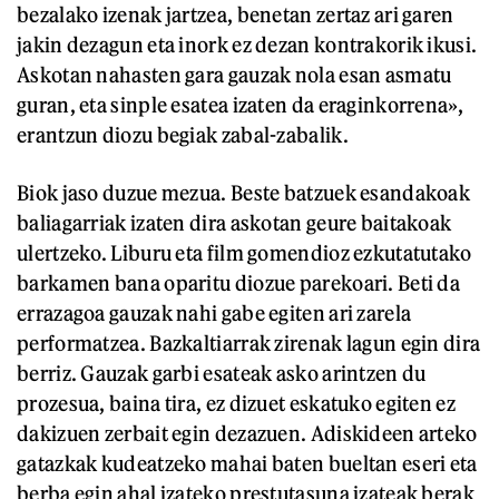
bezalako izenak jartzea, benetan zertaz ari garen
jakin dezagun eta inork ez dezan kontrakorik ikusi.
Askotan nahasten gara gauzak nola esan asmatu
guran, eta sinple esatea izaten da eraginkorrena»,
erantzun diozu begiak zabal-zabalik.
Biok jaso duzue mezua. Beste batzuek esandakoak
baliagarriak izaten dira askotan geure baitakoak
ulertzeko. Liburu eta film gomendioz ezkutatutako
barkamen bana oparitu diozue parekoari. Beti da
errazagoa gauzak nahi gabe egiten ari zarela
performatzea. Bazkaltiarrak zirenak lagun egin dira
berriz. Gauzak garbi esateak asko arintzen du
prozesua, baina tira, ez dizuet eskatuko egiten ez
dakizuen zerbait egin dezazuen. Adiskideen arteko
gatazkak kudeatzeko mahai baten bueltan eseri eta
berba egin ahal izateko prestutasuna izateak berak