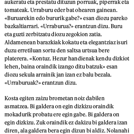
aukeratu eta prestatu dituzun porruak, piperrak eta
tomateak. Urraburu eder bat ohearen gainean.
«Buruarekin edo bururik gabe?» esan diozu pareko
bazkaltiarrari. «Urraburua?» erantzun dizu. Buru
eta guzti zerbitzatu diozu zegokion zatia.
Aldamenean barazkiak kokatu eta elegantziaz isuri
duzu erretiluan sortu den saltsa urtsua bere
platerera. «Kontuz. Hezur handienak kendu dizkiot
lehen, baina oraindik izango ditu batzuk» esan
diozu sekula arrainik jan izan ez balu bezala.
«Urraburuak?» erantzun dizu.
Kosta egiten zaizu brometan noiz dabilen
asmatzea. Bi galdera on egin dizkizu oraindik
mokadurik probatu ere egin gabe. Bi galdera on
egin dizkizu. Zuk oraindik ez dakizu bi galdera izan
diren, ala galdera bera egin dizun bi aldiz. Nolanahi