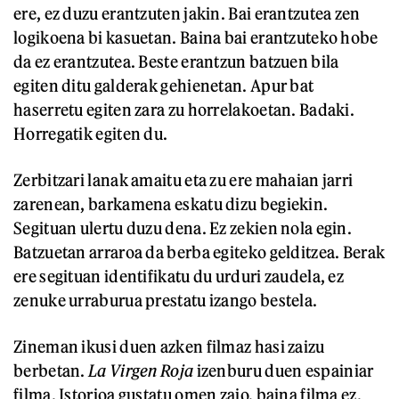
ere, ez duzu erantzuten jakin. Bai erantzutea zen
logikoena bi kasuetan. Baina bai erantzuteko hobe
da ez erantzutea. Beste erantzun batzuen bila
egiten ditu galderak gehienetan. Apur bat
haserretu egiten zara zu horrelakoetan. Badaki.
Horregatik egiten du.
Zerbitzari lanak amaitu eta zu ere mahaian jarri
zarenean, barkamena eskatu dizu begiekin.
Segituan ulertu duzu dena. Ez zekien nola egin.
Batzuetan arraroa da berba egiteko gelditzea. Berak
ere segituan identifikatu du urduri zaudela, ez
zenuke urraburua prestatu izango bestela.
Zineman ikusi duen azken filmaz hasi zaizu
berbetan.
La Virgen Roja
izenburu duen espainiar
filma. Istorioa gustatu omen zaio, baina filma ez.