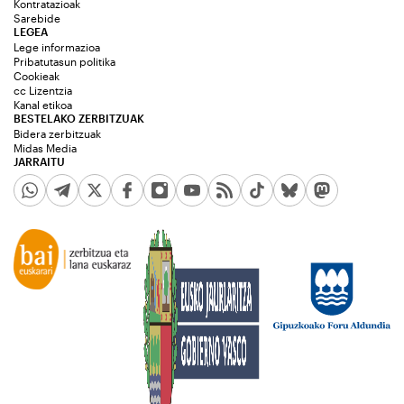
Kontratazioak
Sarebide
LEGEA
Lege informazioa
Pribatutasun politika
Cookieak
cc Lizentzia
Kanal etikoa
BESTELAKO ZERBITZUAK
Bidera zerbitzuak
Midas Media
JARRAITU