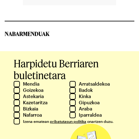
NABARMENDUAK
Harpidetu Berriaren
buletinetara
Mendia
Arratsaldekoa
Goizekoa
Badok
Astekaria
Kinka
Kazetaritza
Gipuzkoa
Bizkaia
Araba
Nafarroa
Iparraldea
Izena ematean
pribatutasun politika
onartzen duzu.