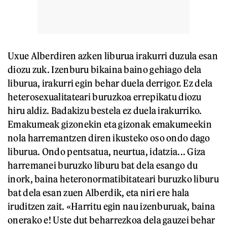
Uxue Alberdiren azken liburua irakurri duzula esan
diozu zuk. Izenburu bikaina baino gehiago dela
liburua, irakurri egin behar duela derrigor. Ez dela
heterosexualitateari buruzkoa errepikatu diozu
hiru aldiz. Badakizu bestela ez duela irakurriko.
Emakumeak gizonekin eta gizonak emakumeekin
nola harremantzen diren ikusteko oso ondo dago
liburua. Ondo pentsatua, neurtua, idatzia... Giza
harremanei buruzko liburu bat dela esango du
inork, baina heteronormatibitateari buruzko liburu
bat dela esan zuen Alberdik, eta niri ere hala
iruditzen zait. «Harritu egin nau izenburuak, baina
onerako e! Uste dut beharrezkoa dela gauzei behar