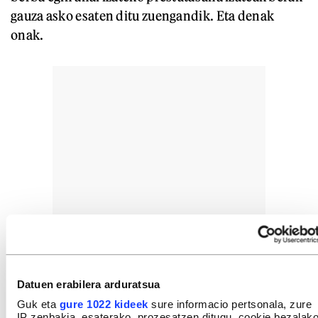
gauza asko esaten ditu zuengandik. Eta denak
onak.
Datuen erabilera arduratsua
Guk eta
gure 1022 kideek
sure informacio pertsonala, zure
IP zenbakia, esaterako, prozesatzen ditugu, cookie bezalak