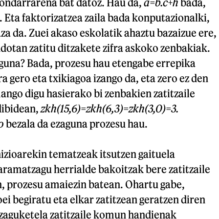
hondarrarena bat datoz. Hau da,
a=b.c+h
bada,
 Eta faktorizatzea zaila bada konputazionalki,
aza da. Zuei akaso eskolatik ahaztu bazaizue ere,
otan zatitu ditzakete zifra askoko zenbakiak.
uguna? Bada, prozesu hau etengabe errepika
 gero eta txikiagoa izango da, eta zero ez den
ngo digu hasierako bi zenbakien zatitzaile
ibidean,
zkh(15,6)=zkh(6,3)=zkh(3,0)=3.
o
bezala da ezaguna prozesu hau.
nizioarekin tematzeak itsutzen gaituela
ramatzagu herrialde bakoitzak bere zatitzaile
n, prozesu amaiezin batean. Ohartu gabe,
i begiratu eta elkar zatitzean geratzen diren
zaguketela zatitzaile komun handienak