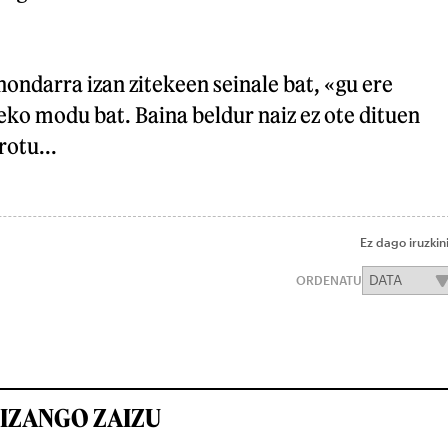
 hondarra izan zitekeen seinale bat, «gu ere
eko modu bat. Baina beldur naiz ez ote dituen
rotu...
Ez dago iruzkin
ORDENATU
IZANGO ZAIZU