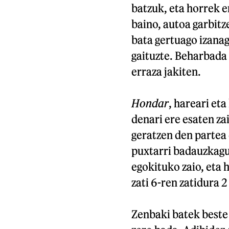
batzuk, eta horrek e
baino, autoa garbitze
bata gertuago izanag
gaituzte. Beharbada 
erraza jakiten.
Hondar
, hareari et
denari ere esaten za
geratzen den partea
puxtarri badauzkagu
egokituko zaio, eta 
zati 6-ren zatidura 2
Zenbaki batek beste 