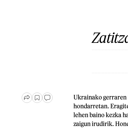
Zatitz
Ukrainako gerraren ir
hondarretan. Eragite
lehen baino kezka ha
zaigun irudirik. Hond