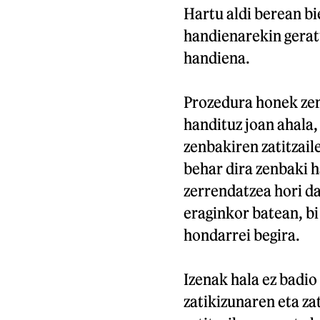
Hartu aldi berean bie
handienarekin geratu
handiena.
Prozedura honek zen
handituz joan ahala,
zenbakiren zatitzail
behar dira zenbaki h
zerrendatzea hori da
eraginkor batean, b
hondarrei begira.
Izenak hala ez badio 
zatikizunaren eta za