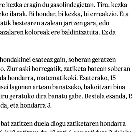
re kezka eragin du gasolindegietan. Tira, kezka
ko ilarak. Bi hondar, bi kezka, bi erreakzio. Eta
atik bestearen azalean jartzen gara, edo
azalaren koloreak ere baldintzatuta. Ez da
a hondakinei esateaz gain, soberan geratzen
io. Ziur aski horregatik, zatiketa batean soberan
 da hondarra, matematikoki. Esaterako, 15
sei lagunen artean banatzeko, bakoitzari bina
hiru geratuko dira banatu gabe. Bestela esanda, 1
 da, eta hondarra 3.
bat zatitzen duela diogu zatiketaren hondarra