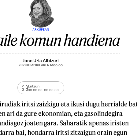
ARKUPEAN
aile komun handiena
Jone Uria Albizuri
2022KO APIRILAREN 1A
00:00
Entzun
00:00:00
00:00:00
udiak iritsi zaizkigu eta ikusi dugu herrialde ba
n ari da gure ekonomian, eta gasolindegira
ndiagoz joaten gara. Saharatik apenas iristen
arra bai, hondarra iritsi zitzaigun orain egun