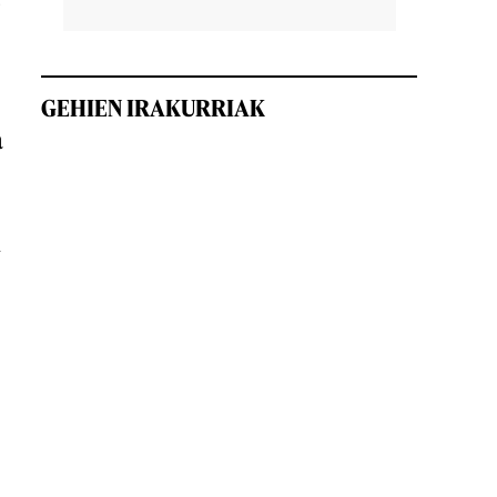
o
GEHIEN IRAKURRIAK
a
i