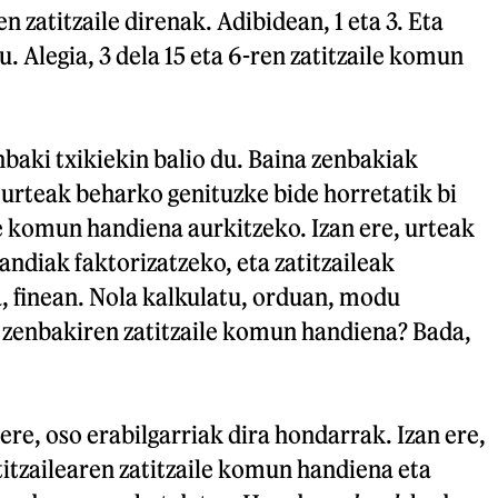
n zatitzaile direnak. Adibidean, 1 eta 3. Eta
. Alegia, 3 dela 15 eta 6-ren zatitzaile komun
baki txikiekin balio du. Baina zenbakiak
 urteak beharko genituzke bide horretatik bi
e komun handiena aurkitzeko. Izan ere, urteak
andiak faktorizatzeko, eta zatitzaileak
, finean. Nola kalkulatu, orduan, modu
i zenbakiren zatitzaile komun handiena? Bada,
ere, oso erabilgarriak dira hondarrak. Izan ere,
titzailearen zatitzaile komun handiena eta