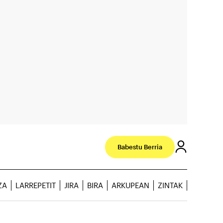
Babestu Berria
ZA
LARREPETIT
JIRA
BIRA
ARKUPEAN
ZINTAK