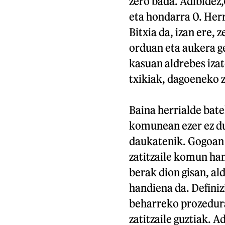
zero bada. Adibidez,6
eta hondarra 0. Herri
Bitxia da, izan ere,
orduan eta aukera ge
kasuan aldrebes iza
txikiak, dagoeneko 
Baina herrialde bate
komunean ezer ez dut
daukatenik. Gogoan 
zatitzaile komun han
berak dion gisan, al
handiena da. Definiz
beharreko prozedura
zatitzaile guztiak. Adi