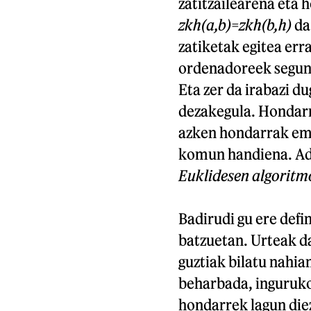
zatitzailearena eta 
zkh(a,b)=zkh(b,h)
da.
zatiketak egitea err
ordenadoreek segund
Eta zer da irabazi d
dezakegula. Hondarra
azken hondarrak ema
komun handiena. Ad
Euklidesen algoritm
Badirudi gu ere defi
batzuetan. Urteak da
guztiak bilatu nahia
beharbada, ingurukoe
hondarrek lagun die