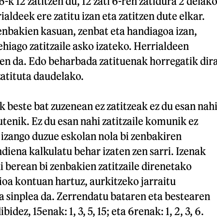
-k 12 zatitzen du, 12 zati 6-ren zatidura 2 delak
aldeek ere zatitu izan eta zatitzen dute elkar.
 zenbakien kasuan, zenbat eta handiagoa izan,
hiago zatitzaile asko izateko. Herrialdeen
ten da. Edo beharbada zatituenak horregatik dir
zatituta daudelako.
k beste bat zuzenean ez zatitzeak ez du esan nah
enik. Ez du esan nahi zatitzaile komunik ez
izango duzue eskolan nola bi zenbakiren
diena kalkulatu behar izaten zen sarri. Izenak
di berean bi zenbakien zatitzaile direnetako
ioa kontuan hartuz, aurkitzeko jarraitu
 sinplea da. Zerrendatu bataren eta bestearen
bidez, 15enak: 1, 3, 5, 15; eta 6renak: 1, 2, 3, 6.