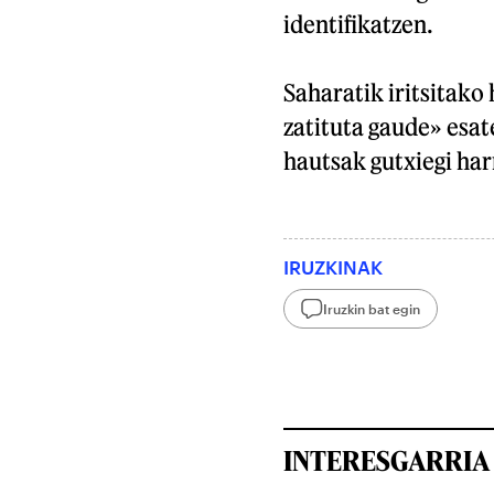
identifikatzen.
Saharatik iritsitako
zatituta gaude» esat
hautsak gutxiegi har
IRUZKINAK
Iruzkin bat egin
INTERESGARRIA 