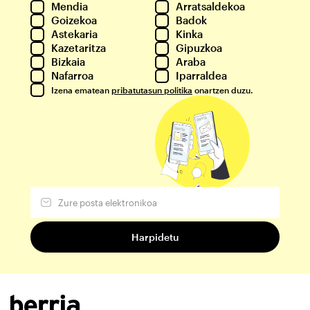
Mendia
Arratsaldekoa
Goizekoa
Badok
Astekaria
Kinka
Kazetaritza
Gipuzkoa
Bizkaia
Araba
Nafarroa
Iparraldea
Izena ematean
pribatutasun politika
onartzen duzu.