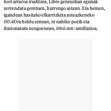
hori arraroa iruditzea. Libre geneuzkan egunak
zerrendatu genituen, hurrengo astean. Eta hemen,
igandean hasitako elkarrizketa asteazkeneko
00:40ra heldu zenean, ni nahiko pozik eta
ilusionatuta nengoenean, iritsi zen: umiliazioa.