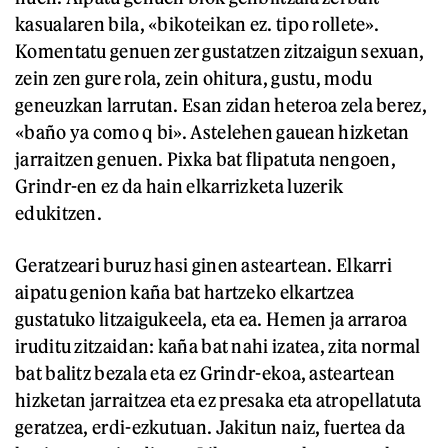
kasualaren bila, «bikoteikan ez. tipo rollete».
Komentatu genuen zer gustatzen zitzaigun sexuan,
zein zen gure rola, zein ohitura, gustu, modu
geneuzkan larrutan. Esan zidan heteroa zela berez,
«baño ya como q bi». Astelehen gauean hizketan
jarraitzen genuen. Pixka bat flipatuta nengoen,
Grindr-en ez da hain elkarrizketa luzerik
edukitzen.
Geratzeari buruz hasi ginen asteartean. Elkarri
aipatu genion kaña bat hartzeko elkartzea
gustatuko litzaigukeela, eta ea. Hemen ja arraroa
iruditu zitzaidan: kaña bat nahi izatea, zita normal
bat balitz bezala eta ez Grindr-ekoa, asteartean
hizketan jarraitzea eta ez presaka eta atropellatuta
geratzea, erdi-ezkutuan. Jakitun naiz, fuertea da