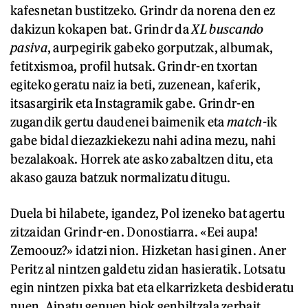
kafesnetan bustitzeko. Grindr da norena den ez
dakizun kokapen bat. Grindr da
XL buscando
pasiva
, aurpegirik gabeko gorputzak, albumak,
fetitxismoa, profil hutsak. Grindr-en txortan
egiteko geratu naiz ia beti, zuzenean, kaferik,
itsasargirik eta Instagramik gabe. Grindr-en
zugandik gertu daudenei baimenik eta
match-
ik
gabe bidal diezazkiekezu nahi adina mezu, nahi
bezalakoak. Horrek ate asko zabaltzen ditu, eta
akaso gauza batzuk normalizatu ditugu.
Duela bi hilabete, igandez, Pol izeneko bat agertu
zitzaidan Grindr-en. Donostiarra. «Eei aupa!
Zemoouz?» idatzi nion. Hizketan hasi ginen. Aner
Peritz al nintzen galdetu zidan hasieratik. Lotsatu
egin nintzen pixka bat eta elkarrizketa desbideratu
nuen. Aipatu genuen biok genbiltzala zerbait