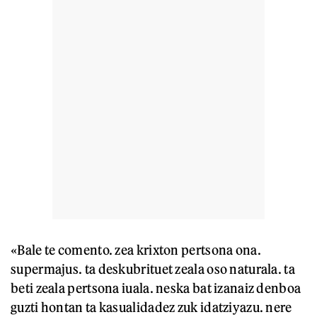
«Bale te comento. zea krixton pertsona ona.
supermajus. ta deskubrituet zeala oso naturala. ta
beti zeala pertsona iuala. neska bat izanaiz denboa
guzti hontan ta kasualidadez zuk idatziyazu. nere