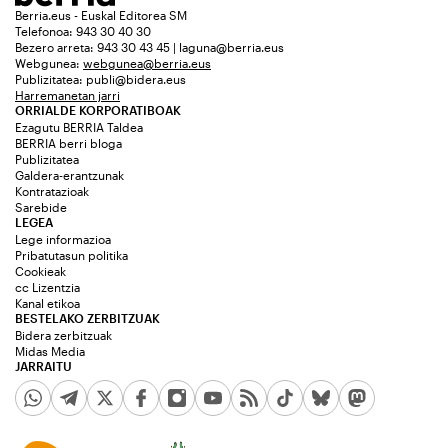
Berria.eus - Euskal Editorea SM
Telefonoa: 943 30 40 30
Bezero arreta: 943 30 43 45 | laguna@berria.eus
Webgunea:
webgunea@berria.eus
Publizitatea:
publi@bidera.eus
Harremanetan jarri
ORRIALDE KORPORATIBOAK
Ezagutu BERRIA Taldea
BERRIA berri bloga
Publizitatea
Galdera-erantzunak
Kontratazioak
Sarebide
LEGEA
Lege informazioa
Pribatutasun politika
Cookieak
cc Lizentzia
Kanal etikoa
BESTELAKO ZERBITZUAK
Bidera zerbitzuak
Midas Media
JARRAITU