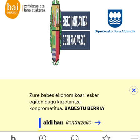
Zure babes ekonomikoari esker
egiten dugu kazetaritza
konprometitua.
BABESTU BERRIA
Egin zure ekarpena