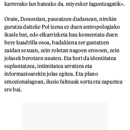
karrerako lan bateako da. miyesker laguntzagatik».
Orain, Donostian, paseatzen dudanean, nirekin
gurutza daiteke Pol izena ez duen antropologiako
ikasle bat, edo elkarrizketa hau komentatu duen
bere kuadrilla osoa, badakiena zer gustatzen
zaidan sexuan, zein roletan nagoen erosoen, zein
jolasek berotzen nauten. Eta hori da identitatea
suplantatzea, intimitatea urratzea eta
informazioarekin jolas egitea. Eta plano
emozionalagoan, ilusio faltsuak sortu eta zapuztea
ere bai.