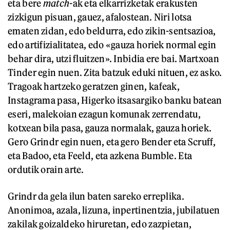
eta bere
match-
ak eta elkarrizketak erakusten
zizkigun pisuan, gauez, afalostean. Niri lotsa
ematen zidan, edo beldurra, edo zikin-sentsazioa,
edo artifizialitatea, edo «gauza horiek normal egin
behar dira, utzi fluitzen». Inbidia ere bai. Martxoan
Tinder egin nuen. Zita batzuk eduki nituen, ez asko.
Tragoak hartzeko geratzen ginen, kafeak,
Instagrama pasa, Higerko itsasargiko banku batean
eseri, malekoian ezagun komunak zerrendatu,
kotxean bila pasa, gauza normalak, gauza horiek.
Gero Grindr egin nuen, eta gero Bender eta Scruff,
eta Badoo, eta Feeld, eta azkena Bumble. Eta
ordutik orain arte.
Grindr da gela ilun baten sareko erreplika.
Anonimoa, azala, lizuna, inpertinentzia, jubilatuen
zakilak goizaldeko hiruretan, edo zazpietan,