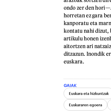
ondo zer den hori—
horretan ez gara ber
kanporatu eta marmo
kontatu nahi dizut,
artikulu honen izen
aitortzen ari natzai
ditzazun. Inondik e
euskara.
GAIAK
Euskara eta hizkuntzak
Euskararen egoera