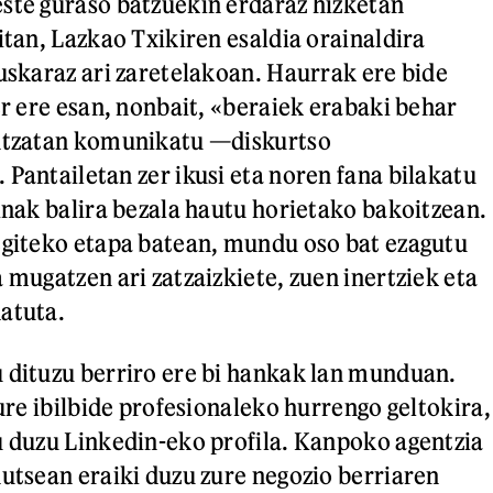
ste guraso batzuekin erdaraz hizketan
itan, Lazkao Txikiren esaldia orainaldira
euskaraz ari zaretelakoan. Haurrak ere bide
er ere esan, nonbait, «beraiek erabaki behar
untzatan komunikatu —diskurtso
 Pantailetan zer ikusi eta noren fana bilakatu
jinak balira bezala hautu horietako bakoitzean.
egiteko etapa batean, mundu oso bat ezagutu
 mugatzen ari zatzaizkiete, zuen inertziek eta
datuta.
 dituzu berriro ere bi hankak lan munduan.
zure ibilbide profesionaleko hurrengo geltokira,
u duzu Linkedin-eko profila. Kanpoko agentzia
hutsean eraiki duzu zure negozio berriaren