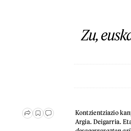
Zu, eusk
Kontzientziazio kan
Argia. Deigarria. E
desagerrarazten ari