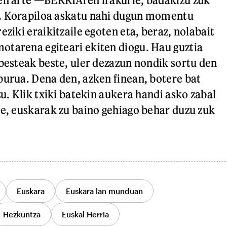
. Korapiloa askatu nahi dugun momentu
eziki eraikitzaile egoten eta, beraz, nolabait
tarena egiteari ekiten diogu. Hau guztia
 besteak beste, uler dezazun nondik sortu den
burua. Dena den, azken finean, botere bat
zu. Klik txiki batekin aukera handi asko zabal
re, euskarak zu baino gehiago behar duzu zuk
Euskara
Euskara lan munduan
Hezkuntza
Euskal Herria