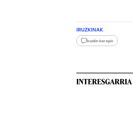
IRUZKINAK
Iruzkin bat egin
INTERESGARRIA 