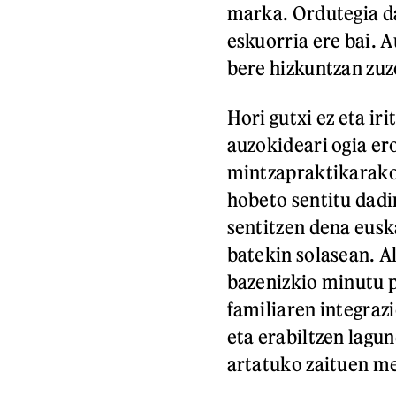
marka. Ordutegia d
eskuorria ere bai. 
bere hizkuntzan zuz
Hori gutxi ez eta ir
auzokideari ogia er
mintzapraktikarako
hobeto sentitu dadi
sentitzen dena eus
batekin solasean. A
bazenizkio minutu p
familiaren integraz
eta erabiltzen lagu
artatuko zaituen me