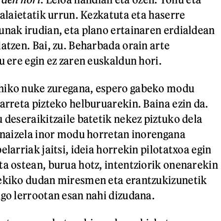
 alaietatik urrun. Kezkatuta eta haserre
unak irudian, eta plano ertainaren erdialdean
atzen. Bai, zu. Beharbada orain arte
u ere egin ez zaren euskaldun hori.
hiko nuke zuregana, espero gabeko modu
 arreta pizteko helburuarekin. Baina ezin da.
 deseraikitzaile batetik nekez piztuko dela
z naizela inor modu horretan inorengana
elarriak jaitsi, ideia horrekin pilotatxoa egin
ta ostean, burua hotz, intentziorik onenarekin
rekiko dudan miresmen eta erantzukizunetik
ngo lerrootan esan nahi dizudana.