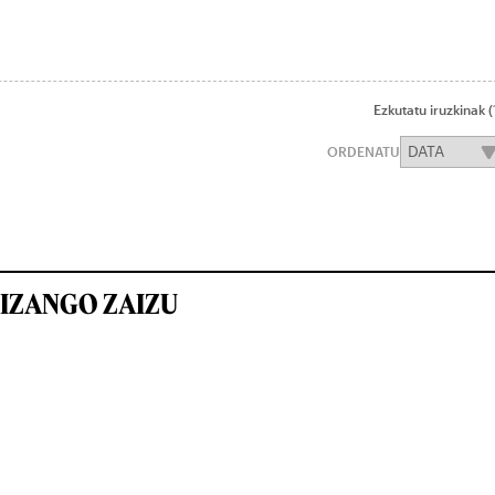
Ezkutatu iruzkinak
(
ORDENATU
IZANGO ZAIZU