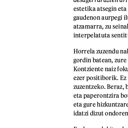
estetika atsegin eta
gaudenon aurpegi il
atzamarra, zu seinal
interpelatuta sentit
Horrela zuzendu na
gordin batean, zure
Kontziente naiz foku
ezer positiborik. E
zuzentzeko. Beraz, b
eta paperontzira bo
eta gure hizkuntza
idatzi dizut ondore