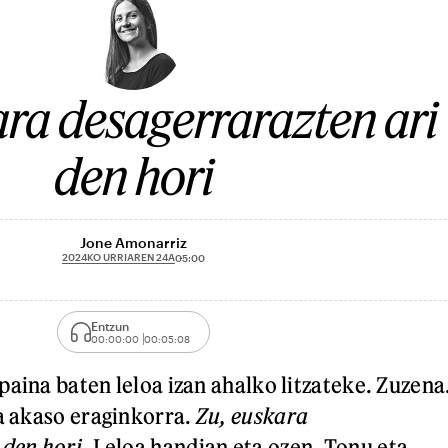
ara desagerrarazten ari
den hori
Jone Amonarriz
2024KO URRIAREN 24A
05:00
Entzun
00:00:00
00:05:08
paina baten leloa izan ahalko litzateke. Zuzena
ta akaso eraginkorra.
Zu, euskara
 den hori
. Leloa handian eta ozen. Tonu eta