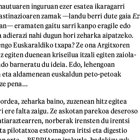
 hautuaren inguruan ezer esatea ikaragarri
rastinazioaren zamak —landu berri dute gaia
Ez
n— eramaten gaitu sarri kanpo eragile edo
a adierazi nahi dugun hori zeharka aipatzeko.
engo Euskaraldiko txapa? Ze ona Argitxoren
z egiten duenean kriseilua itzali egiten zaiola-
ndo barneratu du ideia. Edo, lehengoan
n eta aldamenean euskaldun peto-petoak
ze pena...
 ordea, zeharka baino, zuzenean hitz egitea
ri ere falta zaigu. Ze askotan parekoa deseroso
ntiaraztearren, norberak irensten du irentsi
a pilotatxoa estomagora iritsi eta digestio
ren arte —BERRIAren irakurle, badakizu zuk