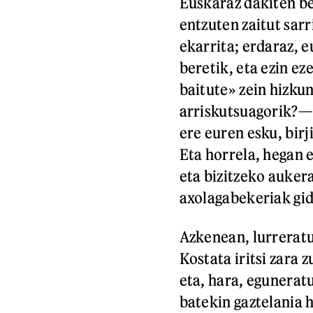
Euskaraz dakiten be
entzuten zaitut sarr
ekarrita; erdaraz, 
beretik, eta ezin ez
baitute» zein hizk
arriskutsuagorik?—.
ere euren esku, bir
Eta horrela, hegan 
eta bizitzeko aukera
axolagabekeriak gi
Azkenean, lurreratu
Kostata iritsi zara 
eta, hara, egunerat
batekin gaztelania 