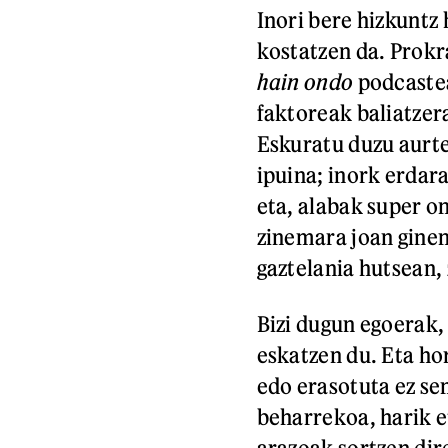
Inori bere hizkuntz
kostatzen da. Prok
hain ondo
podcastea
faktoreak baliatzer
Eskuratu duzu aurt
ipuina; inork erdara
eta, alabak super o
zinemara joan gine
gaztelania hutsean, 
Bizi dugun egoerak,
eskatzen du. Eta ho
edo erasotuta ez se
beharrekoa, harik et
arazoak sortzen di