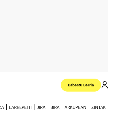
Babestu Berria
ZA
LARREPETIT
JIRA
BIRA
ARKUPEAN
ZINTAK