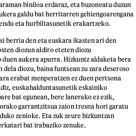
araman biniloa erdaraz, eta buzoneatu duzun
Aukera galdu bat herritarren gehiengoarengana
endu eta hurbiltasunetik erakartzeko.
itsi berria den eta euskara ikasten ari den
osten diozun aldiro eteten diozu
 duen aukera apurra. Hizkuntz aldaketa bera
n dela diozu, baina funtsean zu zara deseroso
kara erabat menperatzen ez duen pertsona
ldiz, euskahalduntasunetik eskainiko
are bat egunean, bere lanerako ez ezik,
iorako garrantzitsua zaion tresna hori garatu
nduko zenioke. Eta zuk zeure hizkuntzan
rkatari bat irabaziko zenuke.