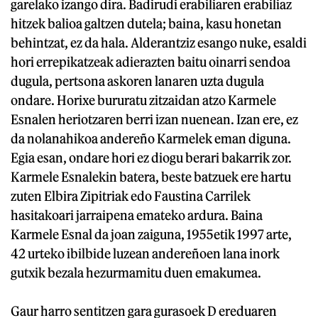
garelako izango dira. Badirudi erabiliaren erabiliaz
hitzek balioa galtzen dutela; baina, kasu honetan
behintzat, ez da hala. Alderantziz esango nuke, esaldi
hori errepikatzeak adierazten baitu oinarri sendoa
dugula, pertsona askoren lanaren uzta dugula
ondare. Horixe bururatu zitzaidan atzo Karmele
Esnalen heriotzaren berri izan nuenean. Izan ere, ez
da nolanahikoa andereño Karmelek eman diguna.
Egia esan, ondare hori ez diogu berari bakarrik zor.
Karmele Esnalekin batera, beste batzuek ere hartu
zuten Elbira Zipitriak edo Faustina Carrilek
hasitakoari jarraipena emateko ardura. Baina
Karmele Esnal da joan zaiguna, 1955etik 1997 arte,
42 urteko ibilbide luzean andereñoen lana inork
gutxik bezala hezurmamitu duen emakumea.
Gaur harro sentitzen gara gurasoek D ereduaren