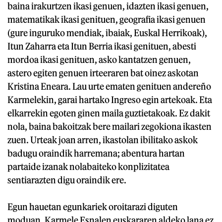
baina irakurtzen ikasi genuen, idazten ikasi genuen,
matematikak ikasi genituen, geografia ikasi genuen
(gure inguruko mendiak, ibaiak, Euskal Herrikoak),
Itun Zaharra eta Itun Berria ikasi genituen, abesti
mordoa ikasi genituen, asko kantatzen genuen,
astero egiten genuen irteeraren bat oinez askotan
Kristina Eneara. Lau urte ematen genituen andereño
Karmelekin, garai hartako Ingreso egin artekoak. Eta
elkarrekin egoten ginen maila guztietakoak. Ez dakit
nola, baina bakoitzak bere mailari zegokiona ikasten
zuen. Urteak joan arren, ikastolan ibilitako askok
badugu oraindik harremana; abentura hartan
partaide izanak nolabaiteko konplizitatea
sentiarazten digu oraindik ere.
Egun hauetan egunkariek oroitarazi diguten
moduan, Karmele Esnalen euskararen aldeko lana ez