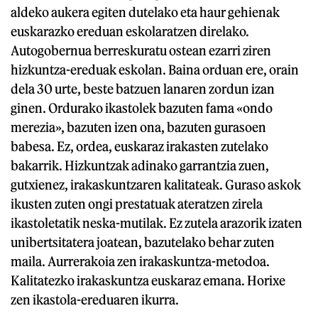
aldeko aukera egiten dutelako eta haur gehienak
euskarazko ereduan eskolaratzen direlako.
Autogobernua berreskuratu ostean ezarri ziren
hizkuntza-ereduak eskolan. Baina orduan ere, orain
dela 30 urte, beste batzuen lanaren zordun izan
ginen. Ordurako ikastolek bazuten fama «ondo
merezia», bazuten izen ona, bazuten gurasoen
babesa. Ez, ordea, euskaraz irakasten zutelako
bakarrik. Hizkuntzak adinako garrantzia zuen,
gutxienez, irakaskuntzaren kalitateak. Guraso askok
ikusten zuten ongi prestatuak ateratzen zirela
ikastoletatik neska-mutilak. Ez zutela arazorik izaten
unibertsitatera joatean, bazutelako behar zuten
maila. Aurrerakoia zen irakaskuntza-metodoa.
Kalitatezko irakaskuntza euskaraz emana. Horixe
zen ikastola-ereduaren ikurra.