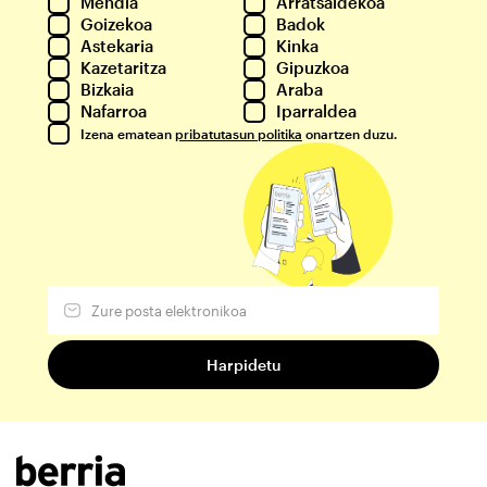
Mendia
Arratsaldekoa
Goizekoa
Badok
Astekaria
Kinka
Kazetaritza
Gipuzkoa
Bizkaia
Araba
Nafarroa
Iparraldea
Izena ematean
pribatutasun politika
onartzen duzu.