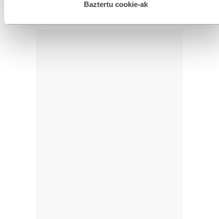
esplizitua ematen diguzu.
Gehiago irakurri
Baztertu cookie-ak