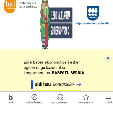
Zure babes ekonomikoari esker
egiten dugu kazetaritza
konprometitua.
BABESTU BERRIA
Egin zure ekarpena
Gaur
Azken berriak
Entzun BERRIA
Nire BERRIA
Atalak