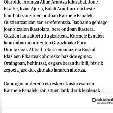
Oiarbide, Arantza Allur, Arantza Idiazabal, Jone
Etxabe, Itziar Ajuria, Eulali Aranburu eta beste
hainbat izan zituen ondoan Karmele Esnalek.
Guztientzat izan zen erreferentzia. Bat baino gehiago
joan zitzaion ikastolara, bere ondoan ikastera.
Guztien lana aitortu du gizarteak. Karmele Esnalen
lana nabarmendu zuten Gipuzkoako Foru
Diputazioak Abbadia Saria emanaz, eta Euskal
Idazleen Elkarteak ohorezko bazkide eginaz.
Oraingoan, behintzat, ez gara berandu ibili, bizirik
zegoela jaso du egindako lanaren aitortza.
Gaur, agur andereño eta eskerrik asko esatean,
Karmele Esnalek izan zituen lankiderik leialenak
izan nahi ditut gogoan: gurasoak. Behin baino
gehiagotan entzun genion gurasoak zirela benetako
omenaldia merezi zutenak. Bere eta bera bezalako