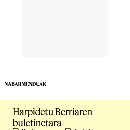
NABARMENDUAK
Harpidetu Berriaren
buletinetara