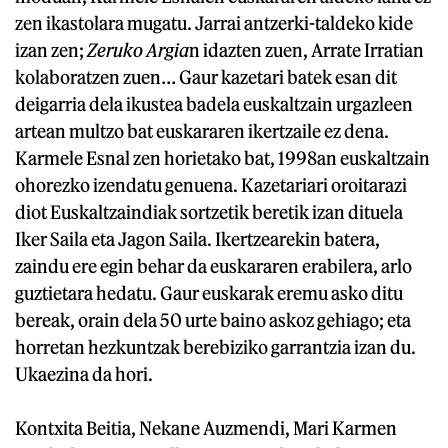
zen ikastolara mugatu. Jarrai antzerki-taldeko kide
izan zen;
Zeruko Argia
n idazten zuen, Arrate Irratian
kolaboratzen zuen… Gaur kazetari batek esan dit
deigarria dela ikustea badela euskaltzain urgazleen
artean multzo bat euskararen ikertzaile ez dena.
Karmele Esnal zen horietako bat, 1998an euskaltzain
ohorezko izendatu genuena. Kazetariari oroitarazi
diot Euskaltzaindiak sortzetik beretik izan dituela
Iker Saila eta Jagon Saila. Ikertzearekin batera,
zaindu ere egin behar da euskararen erabilera, arlo
guztietara hedatu. Gaur euskarak eremu asko ditu
bereak, orain dela 50 urte baino askoz gehiago; eta
horretan hezkuntzak berebiziko garrantzia izan du.
Ukaezina da hori.
Kontxita Beitia, Nekane Auzmendi, Mari Karmen