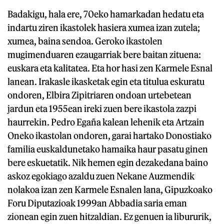
Badakigu, hala ere, 70eko hamarkadan hedatu eta
indartu ziren ikastolek hasiera xumea izan zutela;
xumea, baina sendoa. Geroko ikastolen
mugimenduaren ezaugarriak bere baitan zituena:
euskara eta kalitatea. Eta hor hasi zen Karmele Esnal
lanean. Irakasle ikasketak egin eta titulua eskuratu
ondoren, Elbira Zipitriaren ondoan urtebetean
jardun eta 1955ean ireki zuen bere ikastola zazpi
haurrekin. Pedro Egaña kalean lehenik eta Artzain
Oneko ikastolan ondoren, garai hartako Donostiako
familia euskaldunetako hamaika haur pasatu ginen
bere eskuetatik. Nik hemen egin dezakedana baino
askoz egokiago azaldu zuen Nekane Auzmendik
nolakoa izan zen Karmele Esnalen lana, Gipuzkoako
Foru Diputazioak 1999an Abbadia saria eman
zionean egin zuen hitzaldian. Ez genuen ia libururik,