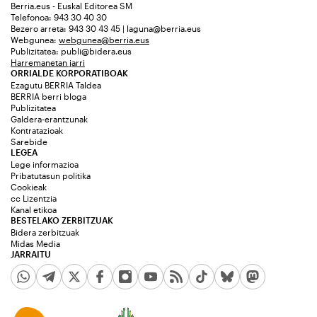
Berria.eus - Euskal Editorea SM
Telefonoa: 943 30 40 30
Bezero arreta: 943 30 43 45 | laguna@berria.eus
Webgunea:
webgunea@berria.eus
Publizitatea:
publi@bidera.eus
Harremanetan jarri
ORRIALDE KORPORATIBOAK
Ezagutu BERRIA Taldea
BERRIA berri bloga
Publizitatea
Galdera-erantzunak
Kontratazioak
Sarebide
LEGEA
Lege informazioa
Pribatutasun politika
Cookieak
cc Lizentzia
Kanal etikoa
BESTELAKO ZERBITZUAK
Bidera zerbitzuak
Midas Media
JARRAITU