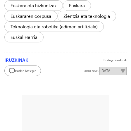
Euskara eta hizkuntzak
Euskara
Euskararen corpusa
Zientzia eta teknologia
Teknologia eta robotika (adimen artifiziala)
Euskal Herria
IRUZKINAK
Ez dago iruzkinik
Iruzkin bat egin
ORDENATU