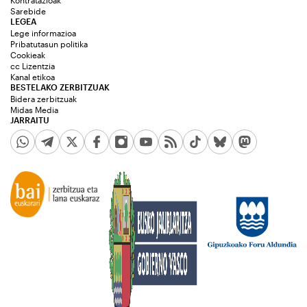
Kontratazioak
Sarebide
LEGEA
Lege informazioa
Pribatutasun politika
Cookieak
cc Lizentzia
Kanal etikoa
BESTELAKO ZERBITZUAK
Bidera zerbitzuak
Midas Media
JARRAITU