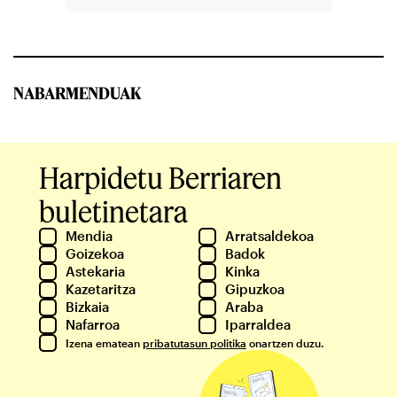
NABARMENDUAK
Harpidetu Berriaren
buletinetara
Mendia
Arratsaldekoa
Goizekoa
Badok
Astekaria
Kinka
Kazetaritza
Gipuzkoa
Bizkaia
Araba
Nafarroa
Iparraldea
Izena ematean
pribatutasun politika
onartzen duzu.