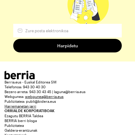
Berria.eus - Euskal Editorea SM
Telefonoa: 943 30 40 30
Bezero arreta: 943 30 43 45 | laguna@berria.eus
Webgunea:
webgunea@berria.eus
Publizitatea:
publi@bidera.eus
Harremanetan jarri
ORRIALDE KORPORATIBOAK
Ezagutu BERRIA Taldea
BERRIA berri bloga
Publizitatea
Galdera-erantzunak