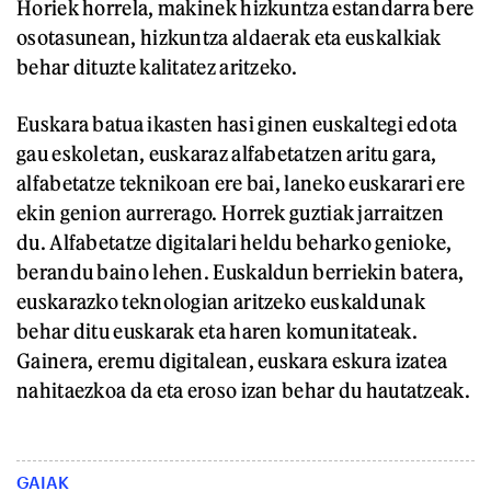
Horiek horrela, makinek hizkuntza estandarra bere
osotasunean, hizkuntza aldaerak eta euskalkiak
behar dituzte kalitatez aritzeko.
Euskara batua ikasten hasi ginen euskaltegi edota
gau eskoletan, euskaraz alfabetatzen aritu gara,
alfabetatze teknikoan ere bai, laneko euskarari ere
ekin genion aurrerago. Horrek guztiak jarraitzen
du. Alfabetatze digitalari heldu beharko genioke,
berandu baino lehen. Euskaldun berriekin batera,
euskarazko teknologian aritzeko euskaldunak
behar ditu euskarak eta haren komunitateak.
Gainera, eremu digitalean, euskara eskura izatea
nahitaezkoa da eta eroso izan behar du hautatzeak.
GAIAK