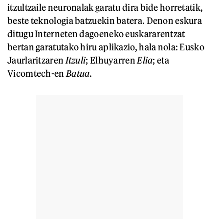
itzultzaile neuronalak garatu dira bide horretatik,
beste teknologia batzuekin batera. Denon eskura
ditugu Interneten dagoeneko euskararentzat
bertan garatutako hiru aplikazio, hala nola: Eusko
Jaurlaritzaren
Itzuli
; Elhuyarren
Elia
; eta
Vicomtech-en
Batua
.