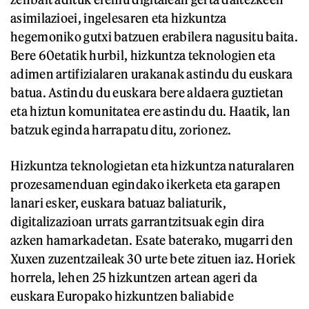
asimilazioei, ingelesaren eta hizkuntza
hegemoniko gutxi batzuen erabilera nagusitu baita.
Bere 60etatik hurbil, hizkuntza teknologien eta
adimen artifizialaren urakanak astindu du euskara
batua. Astindu du euskara bere aldaera guztietan
eta hiztun komunitatea ere astindu du. Haatik, lan
batzuk eginda harrapatu ditu, zorionez.
Hizkuntza teknologietan eta hizkuntza naturalaren
prozesamenduan egindako ikerketa eta garapen
lanari esker, euskara batuaz baliaturik,
digitalizazioan urrats garrantzitsuak egin dira
azken hamarkadetan. Esate baterako, mugarri den
Xuxen zuzentzaileak 30 urte bete zituen iaz. Horiek
horrela, lehen 25 hizkuntzen artean ageri da
euskara Europako hizkuntzen baliabide