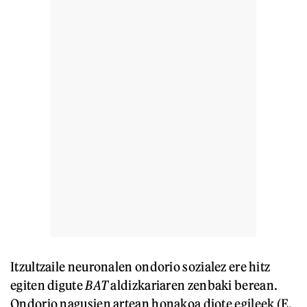
Itzultzaile neuronalen ondorio sozialez ere hitz
egiten digute
BAT
aldizkariaren zenbaki berean.
Ondorio nagusien artean honakoa diote egileek (E.