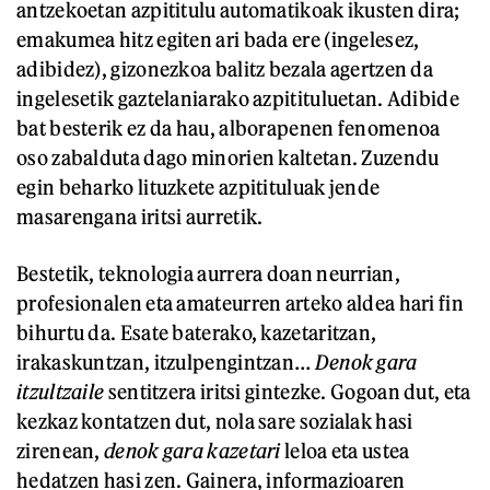
antzekoetan azpititulu automatikoak ikusten dira;
emakumea hitz egiten ari bada ere (ingelesez,
adibidez), gizonezkoa balitz bezala agertzen da
ingelesetik gaztelaniarako azpitituluetan. Adibide
bat besterik ez da hau, alborapenen fenomenoa
oso zabalduta dago minorien kaltetan. Zuzendu
egin beharko lituzkete azpitituluak jende
masarengana iritsi aurretik.
Bestetik, teknologia aurrera doan neurrian,
profesionalen eta amateurren arteko aldea hari fin
bihurtu da. Esate baterako, kazetaritzan,
irakaskuntzan, itzulpengintzan…
Denok gara
itzultzaile
sentitzera
iritsi gintezke. Gogoan dut, eta
kezkaz kontatzen dut, nola sare sozialak hasi
zirenean,
denok gara kazetari
leloa eta ustea
hedatzen hasi zen. Gainera, informazioaren