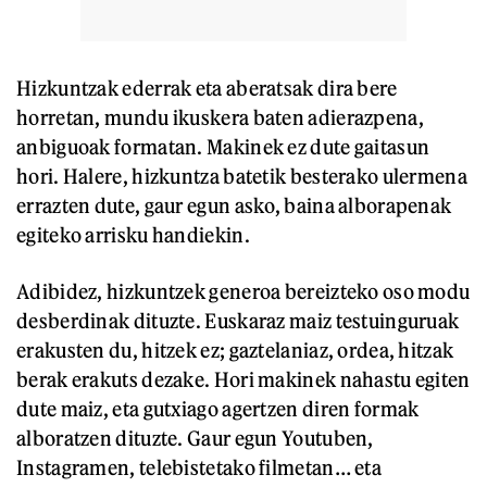
Hizkuntzak ederrak eta aberatsak dira bere
horretan, mundu ikuskera baten adierazpena,
anbiguoak formatan. Makinek ez dute gaitasun
hori. Halere, hizkuntza batetik besterako ulermena
errazten dute, gaur egun asko, baina alborapenak
egiteko arrisku handiekin.
Adibidez, hizkuntzek generoa bereizteko oso modu
desberdinak dituzte. Euskaraz maiz testuinguruak
erakusten du, hitzek ez; gaztelaniaz, ordea, hitzak
berak erakuts dezake. Hori makinek nahastu egiten
dute maiz, eta gutxiago agertzen diren formak
alboratzen dituzte. Gaur egun Youtuben,
Instagramen, telebistetako filmetan… eta