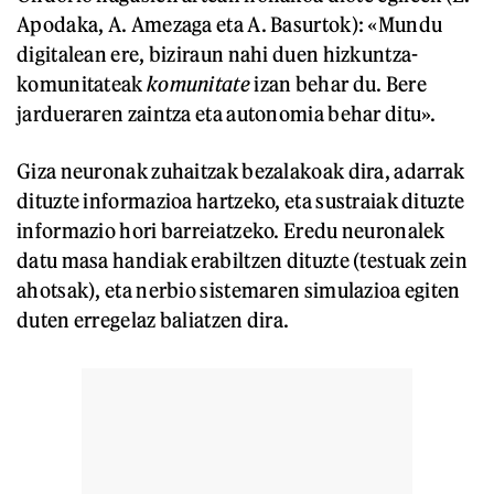
Apodaka, A. Amezaga eta A. Basurtok): «Mundu
digitalean ere, biziraun nahi duen hizkuntza-
komunitateak
komunitate
izan behar du. Bere
jardueraren zaintza eta autonomia behar ditu».
Giza neuronak zuhaitzak bezalakoak dira, adarrak
dituzte informazioa hartzeko, eta sustraiak dituzte
informazio hori barreiatzeko. Eredu neuronalek
datu masa handiak erabiltzen dituzte (testuak zein
ahotsak), eta nerbio sistemaren simulazioa egiten
duten erregelaz baliatzen dira.