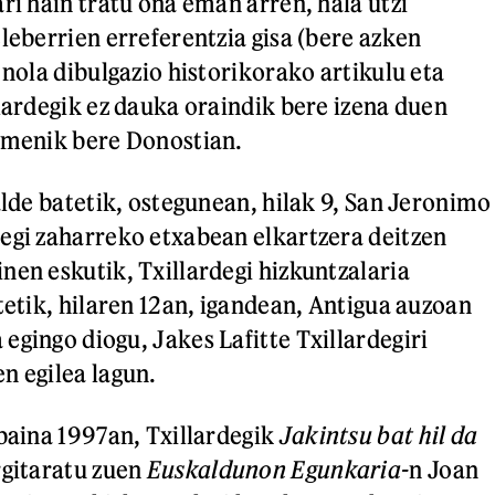
ri hain tratu ona eman arren, hala utzi
leberrien erreferentzia gisa (bere azken
 nola dibulgazio historikorako artikulu eta
llardegik ez dauka oraindik bere izena duen
rmenik bere Donostian.
alde batetik, ostegunean, hilak 9, San Jeronimo
egi zaharreko etxabean elkartzera deitzen
nen eskutik, Txillardegi hizkuntzalaria
tetik, hilaren 12an, igandean, Antigua auzoan
egingo diogu, Jakes Lafitte Txillardegiri
n egilea lagun.
 baina 1997an, Txillardegik
Jakintsu bat hil da
rgitaratu zuen
Euskaldunon Egunkaria-
n Joan