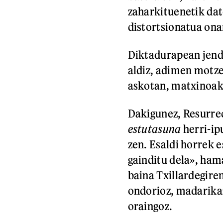
zaharkituenetik dat
distortsionatua ona
Diktadurapean jende
aldiz, adimen motze
askotan, matxinoak 
Dakigunez, Resurre
estutasuna
herri-ip
zen. Esaldi horrek 
gainditu dela», hama
baina Txillardegir
ondorioz, madarikaz
oraingoz.