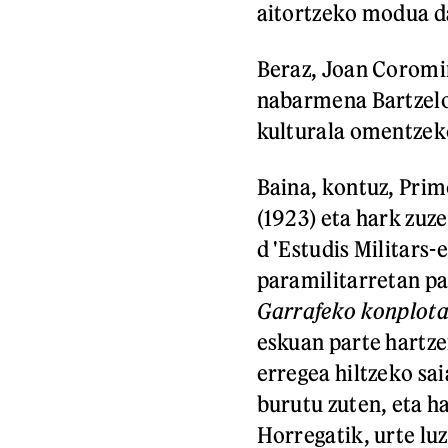
aitortzeko modua d
Beraz, Joan Coromi
nabarmena Bartzelo
kulturala omentzeko
Baina, kontuz, Pri
(1923) eta hark zu
d 'Estudis Militars-
paramilitarretan pa
Garrafeko konplot
eskuan parte hartze
erregea hiltzeko sa
burutu zuten, eta h
Horregatik, urte lu