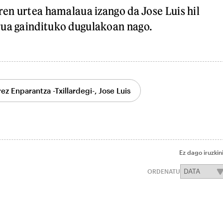
ren urtea hamalaua izango da Jose Luis hil
rua gaindituko dugulakoan nago.
ez Enparantza -Txillardegi-, Jose Luis
Ez dago iruzkin
ORDENATU