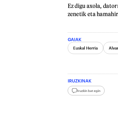
Ez digu axola, dator
zenetik eta hamahi
GAIAK
Euskal Herria
Alvar
IRUZKINAK
Iruzkin bat egin