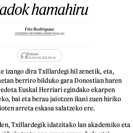
adok hamahiru
Fito Rodriguez
2025EKO URTARRILAREN 7A
05:00
Entzun
00:00:00
00:05:16
 izango dira Txillardegi hil zenetik, eta,
netan berriro bilduko gara Donostian haren
i edota Euskal Herriari egindako ekarpen
ko, bai eta berau jaiotzen ikusi zuen hiriko
ioten arreta eskasa salatzeko ere.
en, Txillardegik idatzitako lan akademiko eta