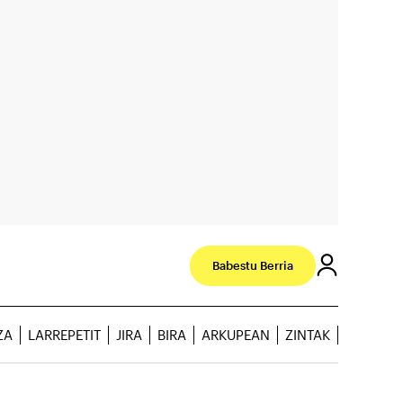
Babestu Berria
ZA
LARREPETIT
JIRA
BIRA
ARKUPEAN
ZINTAK