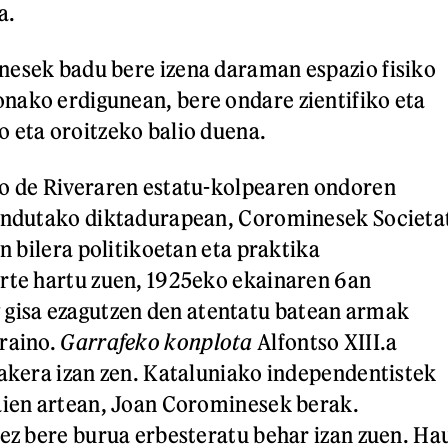
a.
nesek badu bere izena daraman espazio fisiko
nako erdigunean, bere ondare zientifiko eta
 eta oroitzeko balio duena.
mo de Riveraren estatu-kolpearen ondoren
zendutako diktadurapean, Corominesek Societa
en bilera politikoetan eta praktika
rte hartu zuen, 1925eko ekainaren 6an
a
gisa ezagutzen den atentatu batean armak
raino.
Garrafeko konplota
Alfontso XIII.a
iakera izan zen. Kataluniako independentistek
aien artean, Joan Corominesek berak.
zez bere burua erbesteratu behar izan zuen. Ha