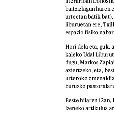
literarioan Donostia
baitzizkigun haren e
urteetan batik bat),
liburuetan ere, Txi
espazio fisiko naba
Hori dela eta, guk, 
kaleko Udal Liburut
dugu, Markos Zapiai
aztertzeko, eta, bes
urteroko omenaldia 
buruzko pastoralare
Beste hilaren 12an,
izeneko artikulua a