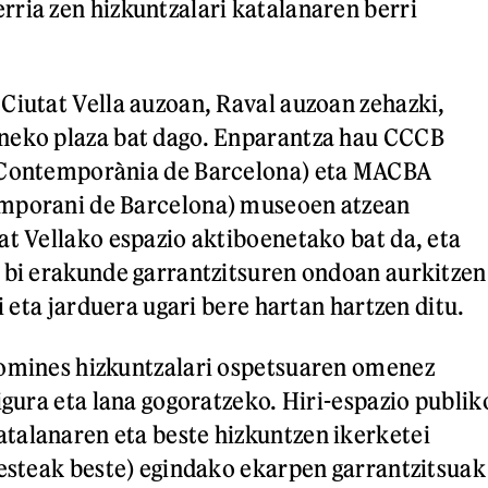
ria zen hizkuntzalari katalanaren berri
Ciutat Vella auzoan, Raval auzoan zehazki,
neko plaza bat dago. Enparantza hau CCCB
 Contemporània de Barcelona) eta MACBA
mporani de Barcelona) museoen atzean
at Vellako espazio aktiboenetako bat da, eta
 bi erakunde garrantzitsuren ondoan aurkitzen
di eta jarduera ugari bere hartan hartzen ditu.
romines hizkuntzalari ospetsuaren omenez
igura eta lana gogoratzeko. Hiri-espazio publik
talanaren eta beste hizkuntzen ikerketei
besteak beste) egindako ekarpen garrantzitsuak