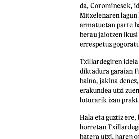
da, Corominesek, i
Mitxelenaren lagun 
armatuetan parte har
berau jaiotzen ikus
errespetuz gogoratu
Txillardegiren idei
diktadura garaian 
baina, jakina dene
erakundea utzi zuen 
loturarik izan prak
Hala eta guztiz ere,
horretan Txillardegi
batera utzi, haren 