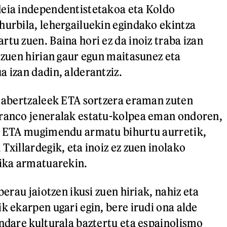
deia independentistetakoa eta Koldo
hurbila, lehergailuekin egindako ekintza
tu zuen. Baina hori ez da inoiz traba izan
i zuen hirian gaur egun maitasunez eta
a izan dadin, alderantziz.
a abertzaleek ETA sortzera eraman zuten
Franco jeneralak estatu-kolpea eman ondoren,
z, ETA mugimendu armatu bihurtu aurretik,
Txillardegik, eta inoiz ez zuen inolako
tika armatuarekin.
 berau jaiotzen ikusi zuen hiriak, nahiz eta
k ekarpen ugari egin, bere irudi ona alde
ondare kulturala baztertu eta espainolismo