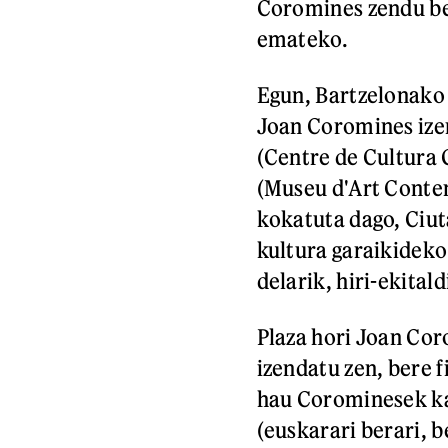
Coromines zendu ber
emateko.
Egun, Bartzelonako 
Joan Coromines ize
(Centre de Cultura
(Museu d'Art Conte
kokatuta dago, Ciut
kultura garaikideko
delarik, hiri-ekital
Plaza hori Joan Co
izendatu zen, bere f
hau Corominesek ka
(euskarari berari, 