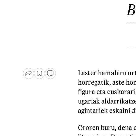
B
Laster hamahiru urte
horregatik, aste ho
figura eta euskarar
ugariak aldarrikatze
agintariek eskaini d
Ororen buru, dena d