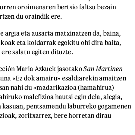
orren oroimenaren bertsio faltsu bezain
rtzen du oraindik ere.
 argia eta ausarta matxinatzen da, baina,
koak eta koldarrak egokitu ohi dira baita,
ere salatu egiten dituzte.
cción Maria Azkuek jasotako
San Martinen
uina «Ez dok amairu» esaldiarekin amaitzen
esan nahi du «madarikazioa (hamahirua)
hiruko malefizioa hautsi egin dela, alegia,
en kasuan, pentsamendu laburreko gogamenen
ioak, zoritxarrez, bere horretan dirau