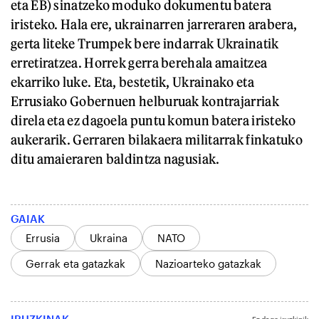
eta EB) sinatzeko moduko dokumentu batera
iristeko. Hala ere, ukrainarren jarreraren arabera,
gerta liteke Trumpek bere indarrak Ukrainatik
erretiratzea. Horrek gerra berehala amaitzea
ekarriko luke. Eta, bestetik, Ukrainako eta
Errusiako Gobernuen helburuak kontrajarriak
direla eta ez dagoela puntu komun batera iristeko
aukerarik. Gerraren bilakaera militarrak finkatuko
ditu amaieraren baldintza nagusiak.
GAIAK
Errusia
Ukraina
NATO
Gerrak eta gatazkak
Nazioarteko gatazkak