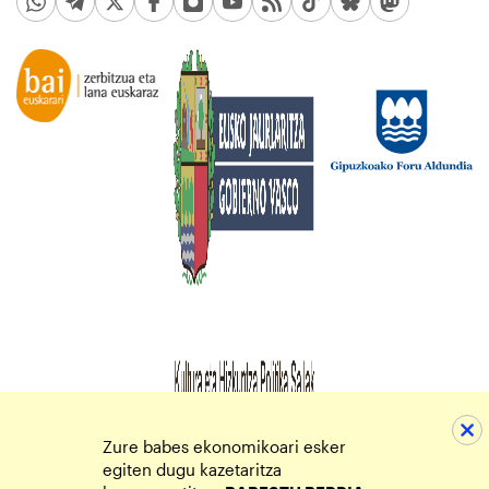
Zure babes ekonomikoari esker
egiten dugu kazetaritza