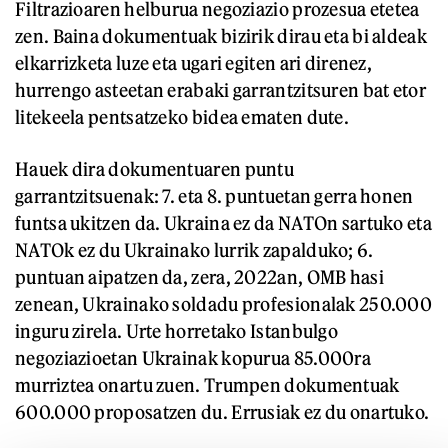
Filtrazioaren helburua negoziazio prozesua etetea
zen. Baina dokumentuak bizirik dirau eta bi aldeak
elkarrizketa luze eta ugari egiten ari direnez,
hurrengo asteetan erabaki garrantzitsuren bat etor
litekeela pentsatzeko bidea ematen dute.
Hauek dira dokumentuaren puntu
garrantzitsuenak: 7. eta 8. puntuetan gerra honen
funtsa ukitzen da. Ukraina ez da NATOn sartuko eta
NATOk ez du Ukrainako lurrik zapalduko; 6.
puntuan aipatzen da, zera, 2022an, OMB hasi
zenean, Ukrainako soldadu profesionalak 250.000
inguru zirela. Urte horretako Istanbulgo
negoziazioetan Ukrainak kopurua 85.000ra
murriztea onartu zuen. Trumpen dokumentuak
600.000 proposatzen du. Errusiak ez du onartuko.