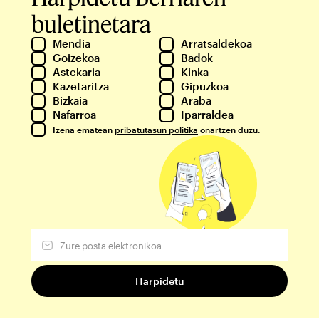
buletinetara
Mendia
Arratsaldekoa
Goizekoa
Badok
Astekaria
Kinka
Kazetaritza
Gipuzkoa
Bizkaia
Araba
Nafarroa
Iparraldea
Izena ematean
pribatutasun politika
onartzen duzu.