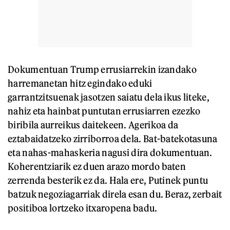
Dokumentuan Trump errusiarrekin izandako
harremanetan hitz egindako eduki
garrantzitsuenak jasotzen saiatu dela ikus liteke,
nahiz eta hainbat puntutan errusiarren ezezko
biribila aurreikus daitekeen. Agerikoa da
eztabaidatzeko zirriborroa dela. Bat-batekotasuna
eta nahas-mahaskeria nagusi dira dokumentuan.
Koherentziarik ez duen arazo mordo baten
zerrenda besterik ez da. Hala ere, Putinek puntu
batzuk negoziagarriak direla esan du. Beraz, zerbait
positiboa lortzeko itxaropena badu.