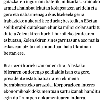
gatazkaren inguruan: batetik, militarki Ukrainako
armada hainbat lekutan kolapsatzen ari dela eta
gero eta nabarmenago ikus litekeela gerra
irabazteko aukerarik ez duela; bestetik, AEBetan
soilik erabil daitekeen ehunka milioi dolar aurkitu
dutela Zelenskiren hurbil-hurbileko jendearen
eskuetan, Zelenskiren sinesgarritasuna oso maila
eskasean utzita nola munduan hala Ukrainan
bertan ere.
Bi arrazoi horiek izan omen dira, Alaskako
bileraren ondorengo geldialdia izan eta gero,
presidente estatubatuarraren ekimena
berrabiarazteko arrazoia. Korporazioen interes
ekonomikoak dokumentuan sartu izanak handitu
egin du Trumpen dokumentuaren indarra.