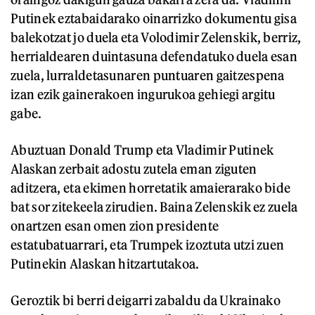
Putinek eztabaidarako oinarrizko dokumentu gisa
balekotzat jo duela eta Volodimir Zelenskik, berriz,
herrialdearen duintasuna defendatuko duela esan
zuela, lurraldetasunaren puntuaren gaitzespena
izan ezik gainerakoen ingurukoa gehiegi argitu
gabe.
Abuztuan Donald Trump eta Vladimir Putinek
Alaskan zerbait adostu zutela eman ziguten
aditzera, eta ekimen horretatik amaierarako bide
bat sor zitekeela zirudien. Baina Zelenskik ez zuela
onartzen esan omen zion presidente
estatubatuarrari, eta Trumpek izoztuta utzi zuen
Putinekin Alaskan hitzartutakoa.
Geroztik bi berri deigarri zabaldu da Ukrainako