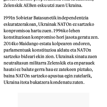
Zelenskik AEBen esku utzi zuen Ukraina.
1991n Sobietar Batasunetik independentzia
eskuratzerakoan, Ukrainak NATOn ez sartzeko
konpromisoa hartu zuen. 1996ko lehen
konstituzioan konpromiso hori jasota geratu zen.
2014ko Maidango estatu kolpearen ondoren,
parlamentuak konstituzioa aldatu eta NATOn
sartzeko bideari ekin zion. Ukrainak sinatu zuen
neutraltasun militarra Zelenskik eta enparauek
hautsi ez balute gerra hau ez zatekeen piztuko,
baina NATOn sartzeko apustua egin zutelarik,
Ukraina itota bukatzera kondenatu zuten.