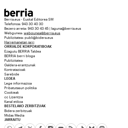
Berria.eus - Euskal Editorea SM
Telefonoa: 943 30 40 30
Bezero arreta: 943 30 43 45 | laguna@berria.eus
Webgunea:
webgunea@berria.eus
Publizitatea:
publi@bidera.eus
Harremanetan jarri
ORRIALDE KORPORATIBOAK
Ezagutu BERRIA Taldea
BERRIA berri bloga
Publizitatea
Galdera-erantzunak
Kontratazioak
Sarebide
LEGEA
Lege informazioa
Pribatutasun politika
Cookieak
cc Lizentzia
Kanal etikoa
BESTELAKO ZERBITZUAK
Bidera zerbitzuak
Midas Media
JARRAITU