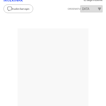
IRUZKINAK
Ez dago iruzkinik
Iruzkin bat egin
ORDENATU