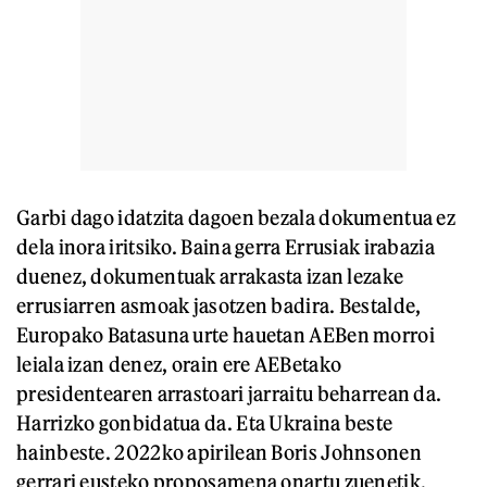
Garbi dago idatzita dagoen bezala dokumentua ez
dela inora iritsiko. Baina gerra Errusiak irabazia
duenez, dokumentuak arrakasta izan lezake
errusiarren asmoak jasotzen badira. Bestalde,
Europako Batasuna urte hauetan AEBen morroi
leiala izan denez, orain ere AEBetako
presidentearen arrastoari jarraitu beharrean da.
Harrizko gonbidatua da. Eta Ukraina beste
hainbeste. 2022ko apirilean Boris Johnsonen
gerrari eusteko proposamena onartu zuenetik,