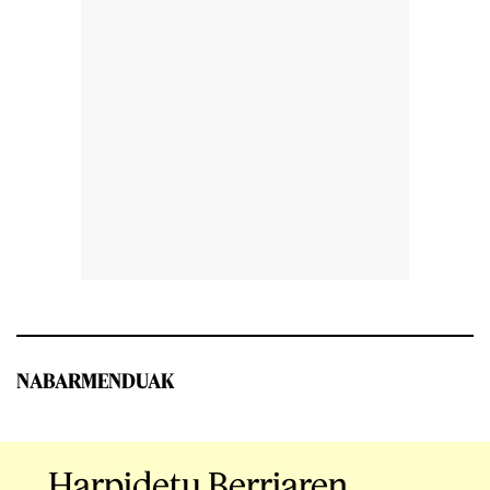
NABARMENDUAK
Harpidetu Berriaren