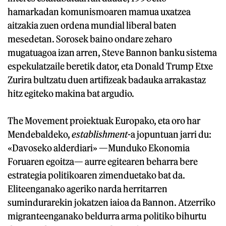
hamarkadan komunismoaren mamua uxatzea
aitzakia zuen ordena mundial liberal baten
mesedetan. Sorosek baino ondare zeharo
mugatuagoa izan arren, Steve Bannon banku sistema
espekulatzaile beretik dator, eta Donald Trump Etxe
Zurira bultzatu duen artifizeak badauka arrakastaz
hitz egiteko makina bat argudio.
The Movement proiektuak Europako, eta oro har
Mendebaldeko,
establishment
-a jopuntuan jarri du:
«Davoseko alderdiari» —Munduko Ekonomia
Foruaren egoitza— aurre egitearen beharra bere
estrategia politikoaren zimenduetako bat da.
Eliteenganako ageriko narda herritarren
sumindurarekin jokatzen iaioa da Bannon. Atzerriko
migranteenganako beldurra arma politiko bihurtu