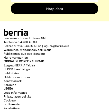
Berria.eus - Euskal Editorea SM
Telefonoa: 943 30 40 30
Bezero arreta: 943 30 43 45 | laguna@berria.eus
Webgunea:
webgunea@berria.eus
Publizitatea:
publi@bidera.eus
Harremanetan jarri
ORRIALDE KORPORATIBOAK
Ezagutu BERRIA Taldea
BERRIA berri bloga
Publizitatea
Galdera-erantzunak
Kontratazioak
Sarebide
LEGEA
Lege informazioa
Pribatutasun politika
Cookieak
cc Lizentzia
Kanal etikoa