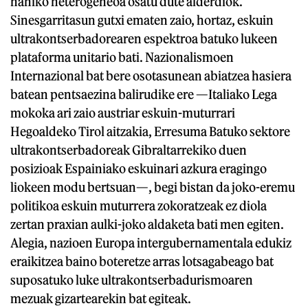
nahiko heterogeneoa osatu dute alderdiok.
Sinesgarritasun gutxi ematen zaio, hortaz, eskuin
ultrakontserbadorearen espektroa batuko lukeen
plataforma unitario bati. Nazionalismoen
Internazional bat bere osotasunean abiatzea hasiera
batean pentsaezina balirudike ere —Italiako Lega
mokoka ari zaio austriar eskuin-muturrari
Hegoaldeko Tirol aitzakia, Erresuma Batuko sektore
ultrakontserbadoreak Gibraltarrekiko duen
posizioak Espainiako eskuinari azkura eragingo
liokeen modu bertsuan—, begi bistan da joko-eremu
politikoa eskuin muturrera zokoratzeak ez diola
zertan praxian aulki-joko aldaketa bati men egiten.
Alegia, nazioen Europa intergubernamentala edukiz
eraikitzea baino boteretze arras lotsagabeago bat
suposatuko luke ultrakontserbadurismoaren
mezuak gizartearekin bat egiteak.