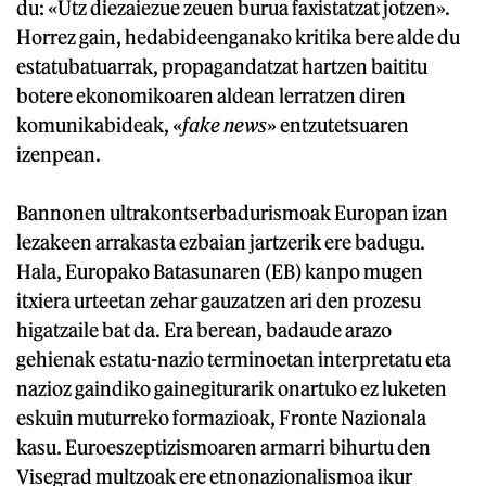
du: «Utz diezaiezue zeuen burua faxistatzat jotzen».
Horrez gain, hedabideenganako kritika bere alde du
estatubatuarrak, propagandatzat hartzen baititu
botere ekonomikoaren aldean lerratzen diren
komunikabideak, «
fake news
» entzutetsuaren
izenpean.
Bannonen ultrakontserbadurismoak Europan izan
lezakeen arrakasta ezbaian jartzerik ere badugu.
Hala, Europako Batasunaren (EB) kanpo mugen
itxiera urteetan zehar gauzatzen ari den prozesu
higatzaile bat da. Era berean, badaude arazo
gehienak estatu-nazio terminoetan interpretatu eta
nazioz gaindiko gainegiturarik onartuko ez luketen
eskuin muturreko formazioak, Fronte Nazionala
kasu. Euroeszeptizismoaren armarri bihurtu den
Visegrad multzoak ere etnonazionalismoa ikur