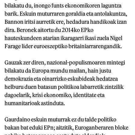
bilakatu du, inongo funts ekonomikoren laguntza
barik. Eskuin muturraren goraldia eta antolakuntza,
Bannon iritsi aurretik ere, hedadura handikoak izan
dira. Beronek aitortu du 2014ko EPko
hauteskundeen atarian ikaragarri ikasi zuela Nigel
Farage lider euroeszeptiko britainiarrarengandik.
Gauzak zer diren, nazional-populismoaren mintegi
bilakatu da Europa mundu mailan, hain justu
demokrazia eta oinarrizko eskubideak hedatzea
helburu duen batasun politikoa labarretik zintzilik
dagoelarik, krisi ekonomiko, identitate eta
humanitarioak astinduta.
Gaurdaino eskuin muturrak ez du talde politiko
bakan bat eduki EPn; aitzitik, Euroganberaren bloke