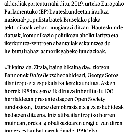
alderdiak gorteatu nahi ditu, 2019. urteko Europako
Parlamentuko (EP) hauteskundeetan iraultza
nazional-populista batek Bruselako plaka
tektonikoak zeharo mugiarazi ditzan. Hauteskunde
datuak, komunikazio politikoan aholkularitza eta
ikerkuntza-zentroen abantailak eskaintzea du
helburu irabazi asmorik gabeko fundazioak.
«Bikaina da. Zitala, baina bikaina da», ziotson
Bannonek
Daily Beast
hedabideari, George Soros
filantropo eta espekulatzaileaz itaunduta. Azken
horrek 1984az geroztik dirutza inbertitu du 100
herrialdetan presente dagoen Open Society
fundazioan, itxuraz demokrazia eta giza eskubideak
hedatzen dituena. Iniziatiba filantropiko horren
muinean, ordea, globalizazioaren eragile izan diren
interes estatubatuarrak daude, 1990eko