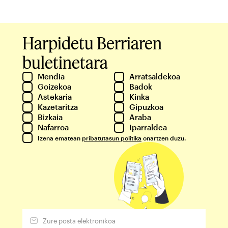
Harpidetu Berriaren
buletinetara
Mendia
Arratsaldekoa
Goizekoa
Badok
Astekaria
Kinka
Kazetaritza
Gipuzkoa
Bizkaia
Araba
Nafarroa
Iparraldea
Izena ematean
pribatutasun politika
onartzen duzu.