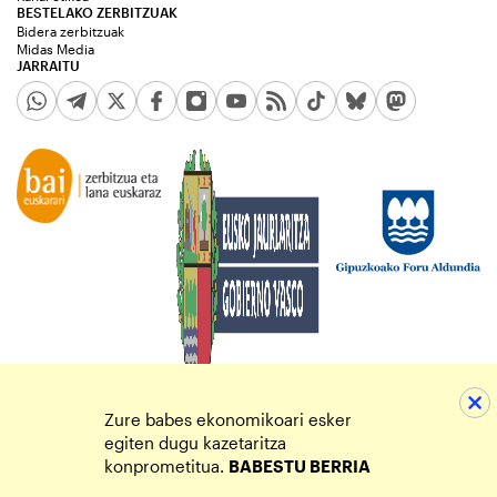
BESTELAKO ZERBITZUAK
Bidera zerbitzuak
Midas Media
JARRAITU
Zure babes ekonomikoari esker
egiten dugu kazetaritza
konprometitua.
BABESTU BERRIA