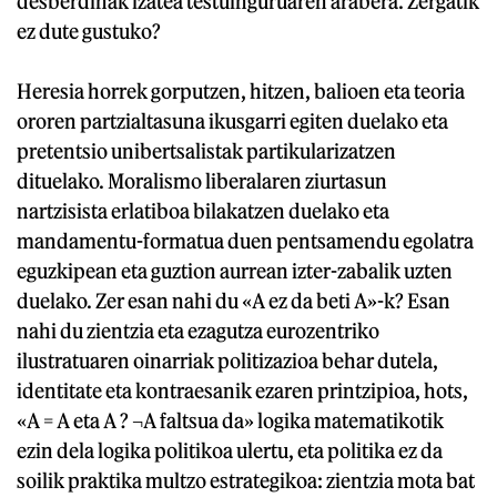
desberdinak izatea testuinguruaren arabera. Zergatik
ez dute gustuko?
Heresia horrek gorputzen, hitzen, balioen eta teoria
ororen partzialtasuna ikusgarri egiten duelako eta
pretentsio unibertsalistak partikularizatzen
dituelako. Moralismo liberalaren ziurtasun
nartzisista erlatiboa bilakatzen duelako eta
mandamentu-formatua duen pentsamendu egolatra
eguzkipean eta guztion aurrean izter-zabalik uzten
duelako. Zer esan nahi du «A ez da beti A»-k? Esan
nahi du zientzia eta ezagutza eurozentriko
ilustratuaren oinarriak politizazioa behar dutela,
identitate eta kontraesanik ezaren printzipioa, hots,
«A = A eta A ? ¬A faltsua da» logika matematikotik
ezin dela logika politikoa ulertu, eta politika ez da
soilik praktika multzo estrategikoa: zientzia mota bat