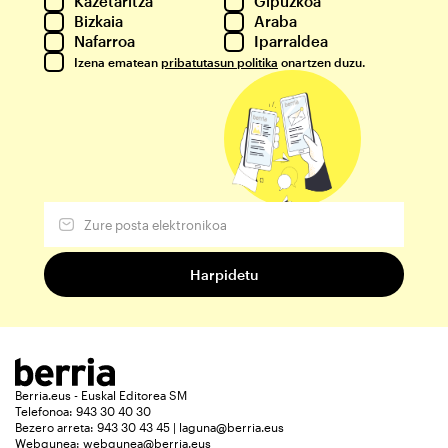
Kazetaritza
Gipuzkoa
Bizkaia
Araba
Nafarroa
Iparraldea
Izena ematean
pribatutasun politika
onartzen duzu.
Berria.eus - Euskal Editorea SM
Telefonoa: 943 30 40 30
Bezero arreta: 943 30 43 45 | laguna@berria.eus
Webgunea:
webgunea@berria.eus