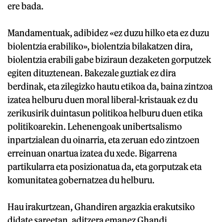
ere bada.
Mandamentuak, adibidez «ez duzu hilko eta ez duzu
biolentzia erabiliko», biolentzia bilakatzen dira,
biolentzia erabili gabe biziraun dezaketen gorputzek
egiten dituztenean. Bakezale guztiak ez dira
berdinak, eta zilegizko hautu etikoa da, baina zintzoa
izatea helburu duen moral liberal-kristauak ez du
zerikusirik duintasun politikoa helburu duen etika
politikoarekin. Lehenengoak unibertsalismo
inpartzialean du oinarria, eta zeruan edo zintzoen
erreinuan onartua izatea du xede. Bigarrena
partikularra eta posizionatua da, eta gorputzak eta
komunitatea gobernatzea du helburu.
Hau irakurtzean, Ghandiren argazkia erakutsiko
didate sareetan, aditzera emanez Ghandi