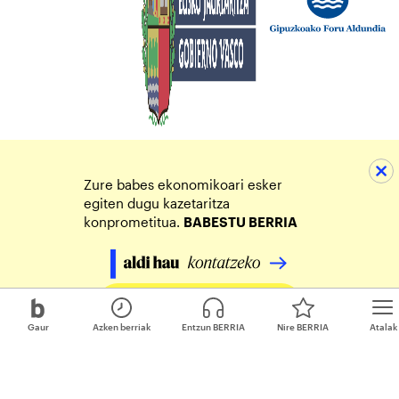
Zure babes ekonomikoari esker
egiten dugu kazetaritza
konprometitua.
BABESTU BERRIA
Egin zure ekarpena
Gaur
Azken berriak
Entzun BERRIA
Nire BERRIA
Atalak