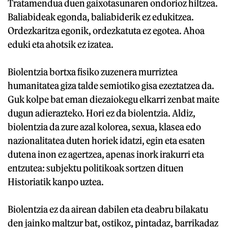
Tratamendua duen gaixotasunaren ondorioz hiltzea.
Baliabideak egonda, baliabiderik ez edukitzea.
Ordezkaritza egonik, ordezkatuta ez egotea. Ahoa
eduki eta ahotsik ez izatea.
Biolentzia bortxa fisiko zuzenera murriztea
humanitatea giza talde semiotiko gisa ezeztatzea da.
Guk kolpe bat eman diezaiokegu elkarri zenbat maite
dugun adierazteko. Hori ez da biolentzia. Aldiz,
biolentzia da zure azal kolorea, sexua, klasea edo
nazionalitatea duten horiek idatzi, egin eta esaten
dutena inon ez agertzea, apenas inork irakurri eta
entzutea: subjektu politikoak sortzen dituen
Historiatik kanpo uztea.
Biolentzia ez da airean dabilen eta deabru bilakatu
den jainko maltzur bat, ostikoz, pintadaz, barrikadaz