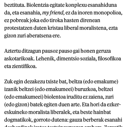
beztituta. Biolentzia egitate konplexu esanahiduna
da, eta esanahia,
my friend
, ez da inoren monopolioa,
ez pobreak joka edo tiroka hasten direnean
protestatzen duten kristau liberal moralistena, ezta
gizon zuri aberatsena ere.
Aztertu ditzagun pausoz pauso gai honen geruza
askotarikoak. Lehenik, dimentsio soziala, filosofikoa
eta zientifikoa.
Zuk egin dezakezu txiste bat, beltza (edo emakume)
izanik beltzei (edo emakumeei) buruzkoa, beltzei
(edo emakumeei) biolentoa iruditu ez zaiena, zuri
(edo gizon) batek egiten duen arte. Eta hori da ezker-
eskuineko moralista liberalek, eta beste hainbat
dogmatikok, gorroto dutena: gauza berberak esanahi