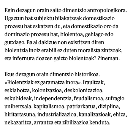
Egin dezagun orain salto dimentsio antropologikora.
Ugaztun bat subjektu bilakatzeak domestikazio
prozesu bat eskatzen du, eta domestikazio oro da
dominazio prozesu bat, biolentoa, gehiago edo
gutxiago. Ba al dakizue non existitzen diren
biolentzia inoiz erabili ez duten moralista zintzoak,
eta infernura doazen gaizto biolentoak? Zineman.
Ikus dezagun orain dimentsio historikoa.
«Biolentziak ez garamatza inora». Iraultzak,
esklabotza, kolonizazioa, deskolonizazioa,
eskubideak, independentzia, feudalismoa, sufragio
unibertsala, kapitalismoa, patriarkatua, diziplina,
hiritartasuna, industrializazioa, kanalizazioak, ehiza,
nekazaritza, arrantza eta zibilizazioa kenduta.