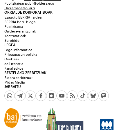
Publizitatea:
publi@bidera.eus
Harremanetan jarri
ORRIALDE KORPORATIBOAK
Ezagutu BERRIA Taldea
BERRIA berri bloga
Publizitatea
Galdera-erantzunak
Kontratazioak
Sarebide
LEGEA
Lege informazioa
Pribatutasun politika
Cookieak
cc Lizentzia
Kanal etikoa
BESTELAKO ZERBITZUAK
Bidera zerbitzuak
Midas Media
JARRAITU