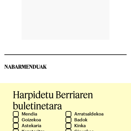
NABARMENDUAK
Harpidetu Berriaren
buletinetara
Mendia
Arratsaldekoa
Goizekoa
Badok
Astekaria
Kinka