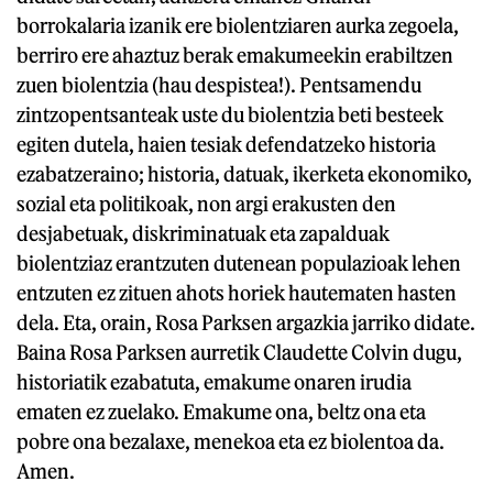
borrokalaria izanik ere biolentziaren aurka zegoela,
berriro ere ahaztuz berak emakumeekin erabiltzen
zuen biolentzia (hau despistea!). Pentsamendu
zintzopentsanteak uste du biolentzia beti besteek
egiten dutela, haien tesiak defendatzeko historia
ezabatzeraino; historia, datuak, ikerketa ekonomiko,
sozial eta politikoak, non argi erakusten den
desjabetuak, diskriminatuak eta zapalduak
biolentziaz erantzuten dutenean populazioak lehen
entzuten ez zituen ahots horiek hautematen hasten
dela. Eta, orain, Rosa Parksen argazkia jarriko didate.
Baina Rosa Parksen aurretik Claudette Colvin dugu,
historiatik ezabatuta, emakume onaren irudia
ematen ez zuelako. Emakume ona, beltz ona eta
pobre ona bezalaxe, menekoa eta ez biolentoa da.
Amen.