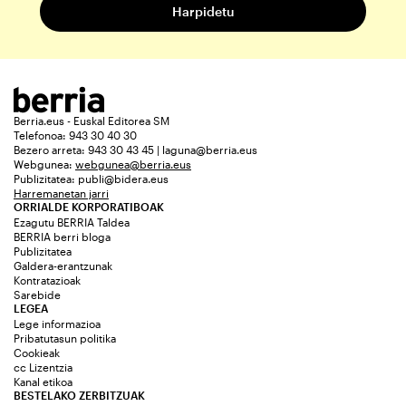
Berria.eus - Euskal Editorea SM
Telefonoa: 943 30 40 30
Bezero arreta: 943 30 43 45 | laguna@berria.eus
Webgunea:
webgunea@berria.eus
Publizitatea:
publi@bidera.eus
Harremanetan jarri
ORRIALDE KORPORATIBOAK
Ezagutu BERRIA Taldea
BERRIA berri bloga
Publizitatea
Galdera-erantzunak
Kontratazioak
Sarebide
LEGEA
Lege informazioa
Pribatutasun politika
Cookieak
cc Lizentzia
Kanal etikoa
BESTELAKO ZERBITZUAK