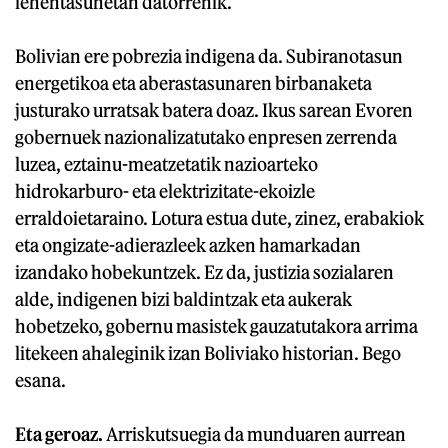
lehentasunetan datorrenik.
Bolivian ere pobrezia indigena da. Subiranotasun
energetikoa eta aberastasunaren birbanaketa
justurako urratsak batera doaz. Ikus sarean Evoren
gobernuek nazionalizatutako enpresen zerrenda
luzea, eztainu-meatzetatik nazioarteko
hidrokarburo- eta elektrizitate-ekoizle
erraldoietaraino. Lotura estua dute, zinez, erabakiok
eta ongizate-adierazleek azken hamarkadan
izandako hobekuntzek. Ez da, justizia sozialaren
alde, indigenen bizi baldintzak eta aukerak
hobetzeko, gobernu masistek gauzatutakora arrima
litekeen ahaleginik izan Boliviako historian. Bego
esana.
Eta geroaz.
Arriskutsuegia da munduaren aurrean