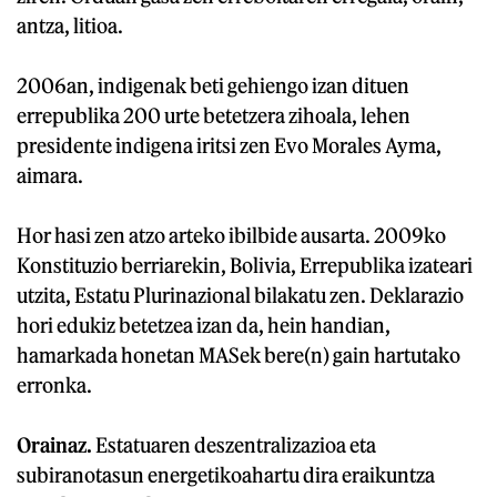
antza, litioa.
2006an, indigenak beti gehiengo izan dituen
errepublika 200 urte betetzera zihoala, lehen
presidente indigena iritsi zen Evo Morales Ayma,
aimara.
Hor hasi zen atzo arteko ibilbide ausarta. 2009ko
Konstituzio berriarekin, Bolivia, Errepublika izateari
utzita, Estatu Plurinazional bilakatu zen. Deklarazio
hori edukiz betetzea izan da, hein handian,
hamarkada honetan MASek bere(n) gain hartutako
erronka.
Orainaz.
Estatuaren deszentralizazioa eta
subiranotasun energetikoahartu dira eraikuntza