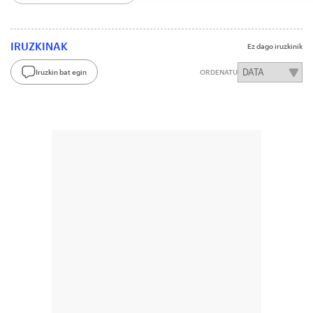
IRUZKINAK
Ez dago iruzkinik
Iruzkin bat egin
ORDENATU