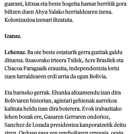
guarani, kitxua eta beste hogeita hamar herritik gora
biltzen duen Abya Yalako herrialdearen izena.
Kolonizazioa izenari iltzatuta.
Izanaz.
Lehenaz.
Ba ote beste estaturik gerra guztiak galdu
dituena. Itsasorako irteera Txilek, Acre Brasilek eta
Chacoa Paraguaik erauzita, independentzia lortu
zuen lurraldearen erdi urria da egun Bolivia.
Eta barneko gerrak. Ehunka altxamendu izan dira
Boliviaren historian, agintari gehienak aurrekoa
kalituta heldu izan dira boterera. Evok irabazitako
lehen bozak ere, Gasaren Gerraren ondorioz,
Sanchez de Lozada presidentea kanporatzetik deitu
ziren. Orduan gasa zen erreboltaren erregaia, orain,