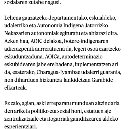
sozialaren zutabe nagusi.
Lehena gauzatzeko departamentuko, eskualdeko,
udalerriko eta Autonomia Indigena Jatorrizko
Nekazarien autonomiak egituratu eta abiarazi dira.
Azken hau, AOIC delakoa, botere-indigenaren
adierazpenik aurreratuena da, legeri osoa ezartzeko
eskuduntzaduna. AOICa, autodeterminazio
eskubidearen jabe ere badena, inplementatzen ari
da, esaterako, Charagua-Iyambae udalerri guarania,
non diharduen hizkuntza-lankidetzan Garabide
elkarteak.
Ez zaio, agian, aski erreparatu munduan aitzindaria
den ariketa politiko eta sozial honi, estatuen aje
zentralizatzaile eta itogarriak gainditzearen aldeko
esperientziari.