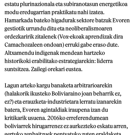
estatu plurinazionala eta subiranotasun energetikoa
modu eredugarrian praktikatu nahi izatea.
Hamarkada bateko higadurak sektore batzuk Evoren
gestiotik urrundu ditu eta neoliberalismoaren
ordezkaririk zitalenek (Vox-ekoak aprendizak dira
Camachozaleen ondoan) erruki gabe eraso dute.
Altxamendu indigenak mendean hartzeko
historikoki erabilitako estrategiarekin: liderra
suntsitzea. Zailegi orekari eustea.
Lagun arteko kargu banaketa arbitrarioarekin
(halakorik ikusteko Boliviaraino joan beharrik ez,
ez?) eta erauzketa-industrietara lerratu izanarekin
batera, Evoren agintaldiak iraupena izan du
kritikarik usuena. 2016ko erreferendumean
boliviarrek hirugarrenez ez aurkezteko eskatu arren,
gertuko zenbaitzuek pentsatuko zuten eraldaketa