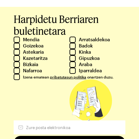
Harpidetu Berriaren
buletinetara
Mendia
Arratsaldekoa
Goizekoa
Badok
Astekaria
Kinka
Kazetaritza
Gipuzkoa
Bizkaia
Araba
Nafarroa
Iparraldea
Izena ematean
pribatutasun politika
onartzen duzu.