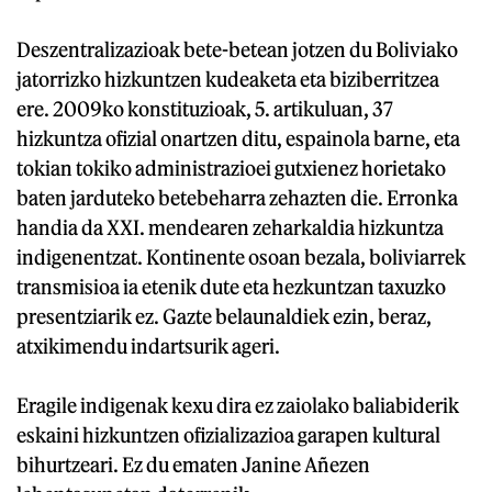
Deszentralizazioak bete-betean jotzen du Boliviako
jatorrizko hizkuntzen kudeaketa eta biziberritzea
ere. 2009ko konstituzioak, 5. artikuluan, 37
hizkuntza ofizial onartzen ditu, espainola barne, eta
tokian tokiko administrazioei gutxienez horietako
baten jarduteko betebeharra zehazten die. Erronka
handia da XXI. mendearen zeharkaldia hizkuntza
indigenentzat. Kontinente osoan bezala, boliviarrek
transmisioa ia etenik dute eta hezkuntzan taxuzko
presentziarik ez. Gazte belaunaldiek ezin, beraz,
atxikimendu indartsurik ageri.
Eragile indigenak kexu dira ez zaiolako baliabiderik
eskaini hizkuntzen ofizializazioa garapen kultural
bihurtzeari. Ez du ematen Janine Añezen