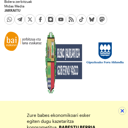
Bidera zerbitzuak
Midas Media
JARRAITU
Zure babes ekonomikoari esker
egiten dugu kazetaritza
konprometitua.
BABESTU BERRIA