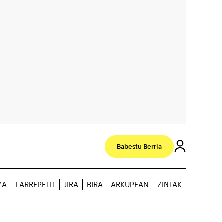
Babestu Berria
ZA
LARREPETIT
JIRA
BIRA
ARKUPEAN
ZINTAK