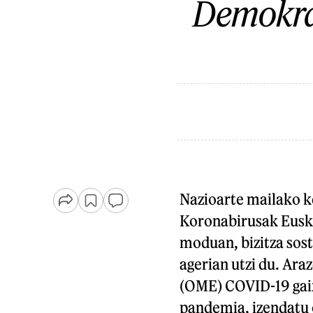
Demokra
Nazioarte mailako ke
Koronabirusak Eusk
moduan, bizitza sost
agerian utzi du. Ar
(OME) COVID-19 gai
pandemia, izendatu o