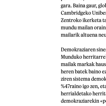
gara. Baina gaur, gl
Cambridgeko Uniber
Zentroko ikerketa t
mundu mailan orain
mailarik altuena neu
Demokraziaren sine
Munduko herritarre
mailak markak haust
heren batek baino ez
ziren sistema demokr
%47raino igo zen, et
herrialdetako herrit
demokraziarekin «po