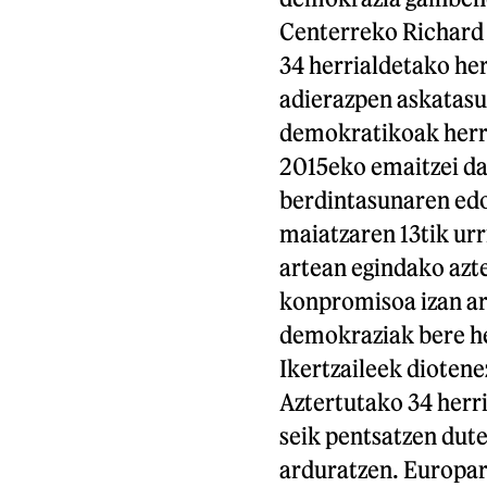
Centerreko Richard
34 herrialdetako her
adierazpen askatasun
demokratikoak herri
2015eko emaitzei da
berdintasunaren edo
maiatzaren 13tik urr
artean egindako azt
konpromisoa izan ar
demokraziak bere h
Ikertzaileek diotenez
Aztertutako 34 herr
seik pentsatzen dute
arduratzen. Europar