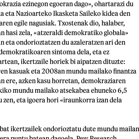
razia ezinegon egoeran dago», ohartarazi du
a eta Nazioarteko Ikasketa Saileko kidea den
ren egile nagusiak. Txostenak dio, halaber,
n hasi zela, «atzeraldi demokratiko globala»
n eta ondorioztatzen du azaleratzen ari den
emokratikoaren sintoma dela, eta ez
rtean, ikertzaile horiek bi aipatzen dituzte:
aren kasuak eta 2008an mundu mailako finantza
zan ere, azken kasu horretan, demokraziaren
iko mundu mailako atsekabea ehuneko 6,5
 zen, eta igoera hori «iraunkorra izan dela
bat ikertzailek ondorioztatu dute mundu maila
era puntu batean dagoela. Pew Research