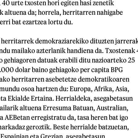
 40 urte txosten hori egiten hasi zenetik
k altuena da; horrela, herritarren nahigabe
rri bat ezartzea lortu du.
 herritarrek demokraziarekiko dituzten jarrera
ndu mailako azterlanik handiena da. Txostenak 
o gehiagoren datuak erabili ditu nazioarteko 25
0.000 dolar baino gehiagoko per capita BPG
tako herritarren asebetetze demokratikoaren
 mundu osoa hartzen du: Europa, Afrika, Asia,
ta Ekialde Ertaina. Herrialdeka, asegabetasun
larik altuena Erresuma Batuan, Australian,
a AEBetan erregistratu da, tasa heren bat igo
rkadaz geroztik. Beste herrialde batzuetan,
 Espainian eta Grezian, asegabetasun