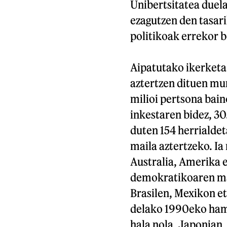
Unibertsitatea duela
ezagutzen den tasari
politikoak errekor be
Aipatutako ikerketa
aztertzen dituen mu
milioi pertsona bain
inkestaren bidez, 3
duten 154 herrialde
maila aztertzeko. Ia
Australia, Amerika e
demokratikoaren mai
Brasilen, Mexikon et
delako 1990eko hama
hala nola, Japonian,