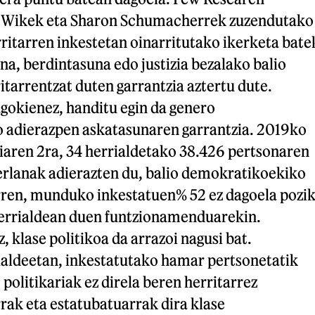
 Wikek eta Sharon Schumacherrek zuzendutako
ritarren inkestetan oinarritutako ikerketa bate
a, berdintasuna edo justizia bezalako balio
tarrentzat duten garrantzia aztertu dute.
gokienez, handitu egin da genero
 adierazpen askatasunaren garrantzia. 2019ko
iaren 2ra, 34 herrialdetako 38.426 pertsonaren
erlanak adierazten du, balio demokratikoekiko
ren, munduko inkestatuen% 52 ez dagoela pozi
errialdean duen funtzionamenduarekin.
, klase politikoa da arrazoi nagusi bat.
ialdeetan, inkestatutako hamar pertsonetatik
 politikariak ez direla beren herritarrez
rak eta estatubatuarrak dira klase