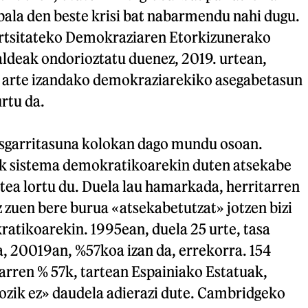
obala den beste krisi bat nabarmendu nahi dugu.
tsitateko Demokraziaren Etorkizunerako
aldeak ondorioztatu duenez, 2019. urtean,
 arte izandako demokraziarekiko asegabetasun
rtu da.
sgarritasuna kolokan dago mundu osoan.
k sistema demokratikoarekin duten atsekabe
ea lortu du. Duela lau hamarkada, herritarren
 zuen bere burua «atsekabetutzat» jotzen bizi
atikoarekin. 1995ean, duela 25 urte, tasa
a, 20019an, %57koa izan da, errekorra. 154
arren % 57k, tartean Espainiako Estatuak,
zik ez» daudela adierazi dute. Cambridgeko