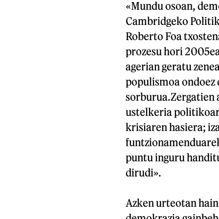
«Mundu osoan, demok
Cambridgeko Politik
Roberto Foa txostena
prozesu hori 2005ea
agerian geratu zenea
populismoa ondoez d
sorburua.Zergatien a
ustelkeria politiko
krisiaren hasiera; i
funtzionamenduarek
puntu inguru handitu
dirudi».
Azken urteotan hain
demokrazia gainbeh