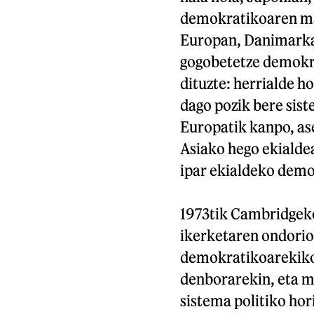
demokratikoaren max
Europan, Danimarka
gogobetetze demokr
dituzte: herrialde h
dago pozik bere sis
Europatik kanpo, as
Asiako hego ekialdea
ipar ekialdeko demo
1973tik Cambridgeko
ikerketaren ondorio
demokratikoarekiko 
denborarekin, eta m
sistema politiko hor