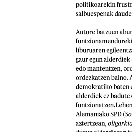
politikoarekin frust
salbuespenak daude
Autore batzuen abur
funtzionamendureki
liburuaren egileentz
gaur egun alderdiek
edo mantentzen, ord
ordezkatzen baino. 
demokratiko baten o
alderdiek ez badute
funtzionatzen.Lehen
Alemaniako SPD (
So
aztertzean,
oligarki