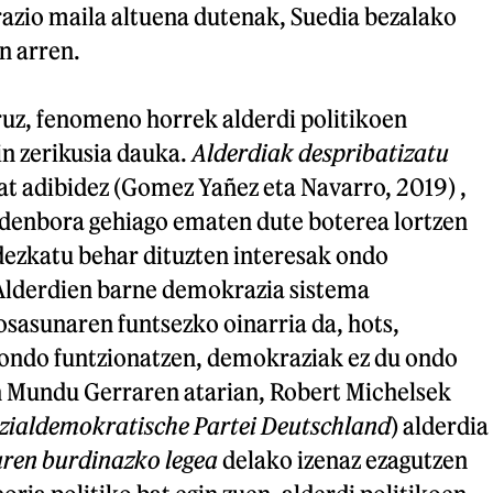
razio maila altuena dutenak, Suedia bezalako
n arren.
uz, fenomeno horrek alderdi politikoen
n zerikusia dauka.
Alderdiak despribatizatu
at adibidez (Gomez Yañez eta Navarro, 2019) ,
 denbora gehiago ematen dute boterea lortzen
ezkatu behar dituzten interesak ondo
Alderdien barne demokrazia sistema
sasunaren funtsezko oinarria da, hots,
 ondo funtzionatzen, demokraziak ez du ondo
 Mundu Gerraren atarian, Robert Michelsek
zialdemokratische Partei Deutschland
) alderdia
aren burdinazko legea
delako izenaz ezagutzen