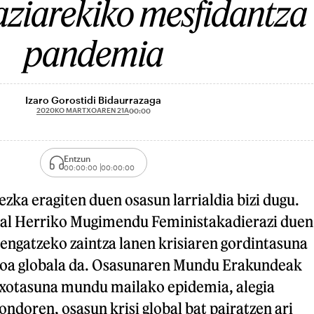
ziarekiko mesfidantza
pandemia
Izaro Gorostidi Bidaurrazaga
2020KO MARTXOAREN 21A
00:00
Entzun
00:00:00
00:00:00
zka eragiten duen osasun larrialdia bizi dugu.
al Herriko Mugimendu Feministakadierazi duen
engatzeko zaintza lanen krisiaren gordintasuna
azoa globala da. Osasunaren Mundu Erakundeak
xotasuna mundu mailako epidemia, alegia
ndoren, osasun krisi global bat pairatzen ari