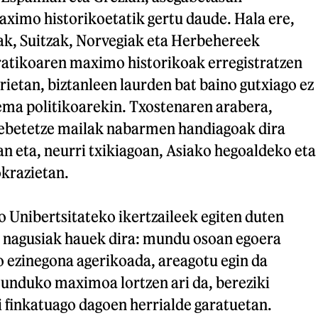
imo historikoetatik gertu daude. Hala ere,
k, Suitzak, Norvegiak eta Herbehereek
atikoaren maximo historikoak erregistratzen
orietan, biztanleen laurden bat baino gutxiago ez
tema politikoarekin. Txostenaren arabera,
ebetetze mailak nabarmen handiagoak dira
n eta, neurri txikiagoan, Asiako hegoaldeko eta
krazietan.
 Unibertsitateko ikertzaileek egiten duten
 nagusiak hauek dira: mundu osoan egoera
ezinegona agerikoada, areagotu egin da
unduko maximoa lortzen ari da, bereziki
i finkatuago dagoen herrialde garatuetan.