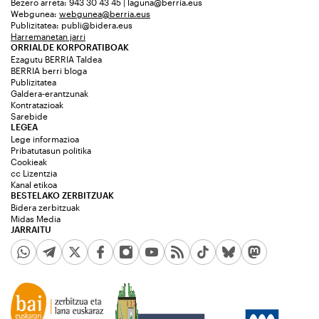
Bezero arreta: 943 30 43 45 | laguna@berria.eus
Webgunea:
webgunea@berria.eus
Publizitatea:
publi@bidera.eus
Harremanetan jarri
ORRIALDE KORPORATIBOAK
Ezagutu BERRIA Taldea
BERRIA berri bloga
Publizitatea
Galdera-erantzunak
Kontratazioak
Sarebide
LEGEA
Lege informazioa
Pribatutasun politika
Cookieak
cc Lizentzia
Kanal etikoa
BESTELAKO ZERBITZUAK
Bidera zerbitzuak
Midas Media
JARRAITU