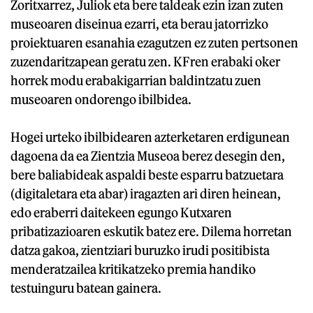
Zoritxarrez, Juliok eta bere taldeak ezin izan zuten
museoaren diseinua ezarri, eta berau jatorrizko
proiektuaren esanahia ezagutzen ez zuten pertsonen
zuzendaritzapean geratu zen. KFren erabaki oker
horrek modu erabakigarrian baldintzatu zuen
museoaren ondorengo ibilbidea.
Hogei urteko ibilbidearen azterketaren erdigunean
dagoena da ea Zientzia Museoa berez desegin den,
bere baliabideak aspaldi beste esparru batzuetara
(digitaletara eta abar) iragazten ari diren heinean,
edo eraberri daitekeen egungo Kutxaren
pribatizazioaren eskutik batez ere. Dilema horretan
datza gakoa, zientziari buruzko irudi positibista
menderatzailea kritikatzeko premia handiko
testuinguru batean gainera.