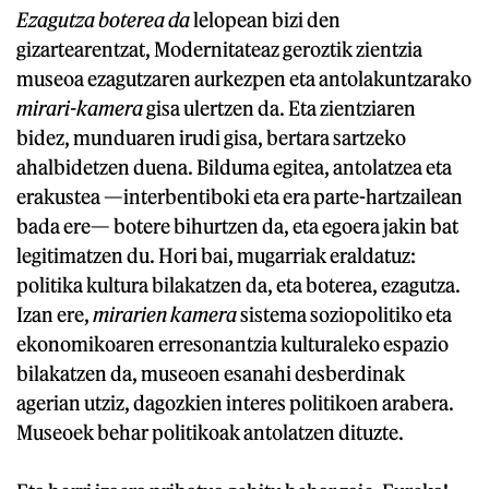
Ezagutza boterea da
lelopean bizi den
gizartearentzat, Modernitateaz geroztik zientzia
museoa ezagutzaren aurkezpen eta antolakuntzarako
mirari-kamera
gisa ulertzen da. Eta zientziaren
bidez, munduaren irudi gisa, bertara sartzeko
ahalbidetzen duena. Bilduma egitea, antolatzea eta
erakustea —interbentiboki eta era parte-hartzailean
bada ere— botere bihurtzen da, eta egoera jakin bat
legitimatzen du. Hori bai, mugarriak eraldatuz:
politika kultura bilakatzen da, eta boterea, ezagutza.
Izan ere,
mirarien kamera
sistema soziopolitiko eta
ekonomikoaren erresonantzia kulturaleko espazio
bilakatzen da, museoen esanahi desberdinak
agerian utziz, dagozkien interes politikoen arabera.
Museoek behar politikoak antolatzen dituzte.