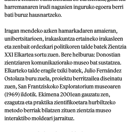
harremanaren irudi nagusien inguruko egoera berri
bati buruz hausnartzeko.
Iragan mendeko azken hamarkadaren amaieran,
unibertsitarioen, irakaskuntza ertaineko irakasleen
eta zenbait ordezkari politikoren talde batek Zientzia
XXI Elkartea sortu zuen. Bere helburua: Donostian
zientziaren komunikaziorako museo bat sustatzea.
Elkarteko talde eragile txiki batek, Julio Fernández
Ostolaza buru zuela, proiektu berritzailea diseinatu
zuen, San Frantziskoko Exploratorium museoaren
(1969) ildotik. Ekimena 2001ean gauzatu zen,
ezagutza eta praktika zientifikoetara hurbiltzeko
metodo berriak bilatzen zituen zientzia museo
interaktibo moldeari jarraituz.