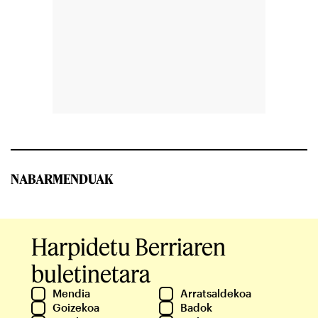
NABARMENDUAK
Harpidetu Berriaren
buletinetara
Mendia
Arratsaldekoa
Goizekoa
Badok