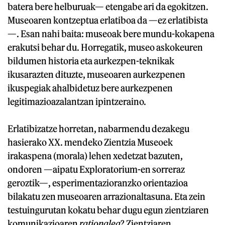
batera bere helburuak— etengabe ari da egokitzen.
Museoaren kontzeptua erlatiboa da —ez erlatibista
—. Esan nahi baita: museoak bere mundu-kokapena
erakutsi behar du. Horregatik, museo askokeuren
bildumen historia eta aurkezpen-teknikak
ikusarazten dituzte, museoaren aurkezpenen
ikuspegiak ahalbidetuz bere aurkezpenen
legitimazioazalantzan ipintzeraino.
Erlatibizatze horretan, nabarmendu dezakegu
hasierako XX. mendeko Zientzia Museoek
irakaspena (morala) lehen xedetzat bazuten,
ondoren —aipatu Exploratorium-en sorreraz
geroztik—, esperimentazioranzko orientazioa
bilakatu zen museoaren arrazionaltasuna. Eta zein
testuingurutan kokatu behar dugu egun zientziaren
komunikazioaren
rationalea
? Zientziaren