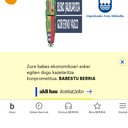
Zure babes ekonomikoari esker
egiten dugu kazetaritza
konprometitua.
BABESTU BERRIA
Egin zure ekarpena
Gaur
Azken berriak
Entzun BERRIA
Nire BERRIA
Atalak