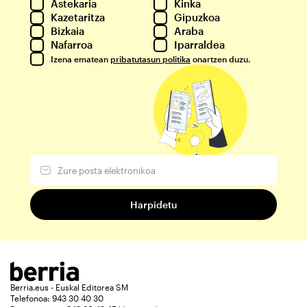
Astekaria
Kinka
Kazetaritza
Gipuzkoa
Bizkaia
Araba
Nafarroa
Iparraldea
Izena ematean
pribatutasun politika
onartzen duzu.
Berria.eus - Euskal Editorea SM
Telefonoa: 943 30 40 30