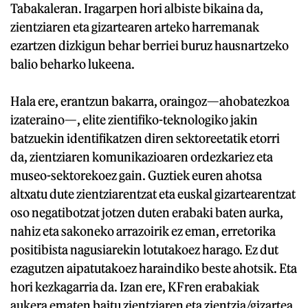
Tabakaleran. Iragarpen hori albiste bikaina da,
zientziaren eta gizartearen arteko harremanak
ezartzen dizkigun behar berriei buruz hausnartzeko
balio beharko lukeena.
Hala ere, erantzun bakarra, oraingoz—ahobatezkoa
izateraino—, elite zientifiko-teknologiko jakin
batzuekin identifikatzen diren sektoreetatik etorri
da, zientziaren komunikazioaren ordezkariez eta
museo-sektorekoez gain. Guztiek euren ahotsa
altxatu dute zientziarentzat eta euskal gizartearentzat
oso negatibotzat jotzen duten erabaki baten aurka,
nahiz eta sakoneko arrazoirik ez eman, erretorika
positibista nagusiarekin lotutakoez harago. Ez dut
ezagutzen aipatutakoez haraindiko beste ahotsik. Eta
hori kezkagarria da. Izan ere, KFren erabakiak
aukera ematen baitu zientziaren eta zientzia/gizartea