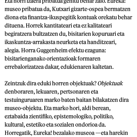
Eta horri izaera pribatua gehitu behar zaio. Eureka!
museo pribatua da, Kutxari gizarte-ospea bermatzen
diona eta finantza-ikuspegitik kontuak orekatu behar
dituena. Horrek kantitateari eta ez kalitateari
begiratzera bultzatzen du, bisitarien kopuruari eta
ikaskuntza-arrakasta neurketa eta handitzeari,
alegia. Horra Guggenheim efektu ezaguna:
bisitarienganako orientazioak formaren
errebalorizatzea dakar, edukienaren kaltetan.
Zeintzuk dira eduki horren objektuak?
Objektuak
denboraren, lekuaren, pertsonaren eta
testuinguruaren marko baten baitan bilakatzen dira
museo-objektu. Eta marko hori, aldi berean,
eztabaida zientifiko, epistemologiko, politiko,
kultural, estetiko eta sozialen ondorioa da.
Horregatik, Eureka! bezalako museoa —eta harekin